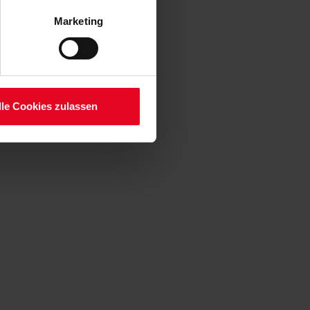
 Art. 6 Abs. 1 lit. a DSGVO
Marketing
lauben“-Button bestätigen.
setzt. Ihre etwaig erteilten
serer
lle Cookies zulassen