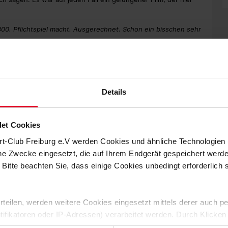
n 300. Pflichtspiel macht. Ausgerechnet. Schon ein bisschen sehr
h hat nur noch das 1.000. Tor gefehlt, dann wäre es ein rundum
as 300. Spiel ein sehr besonderes, das werde ich nie mehr
Details
Spiel?
gessen. Gegen Greuther Fürth wurde ich damals eingewechselt.
et Cookies
ie extrem aufkam, weil ich wusste, dass ich gleich ins Spiel
mpel Felix Klaus gespielt und auch Gerald Asamoah kam rein,
rt-Club Freiburg e.V werden Cookies und ähnliche Technologie
h nicht mehr an jedes Detail in jedem Spiel erinnern, aber
che Zwecke eingesetzt, die auf Ihrem Endgerät gespeichert werd
 Bitte beachten Sie, dass einige Cookies unbedingt erforderlich
neun Jahre später, das letzte BL-Spiel im Dreisamstadion.
 erteilen, werden weitere Cookies eingesetzt mittels derer auch
 hier viel erlebt, die Leute im Verein, die Fans, ich
ntifikatoren oder IP-Adressen) verarbeitet werden. Durch Klicken
ied war. Jetzt gilt es, nach vorne zu blicken. Wir haben am
 auf das wir uns alle freuen können. Dort wird wieder
 der Speicherung aller aufgeführten Cookies und der entsprech