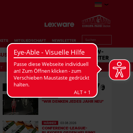
KETS
MITGLIEDSCHAFT
NEWSLETTER
BUSINESS
STADION
MATCHCENTER
IT
MEHR NEWS
MÄNNER
06.08.2026
"WIR DENKEN JEDES JAHR NEU"
MÄNNER
03.08.2026
CONFERENCE-LEAGUE-
PLAYOFFS GEGEN HELSINKI