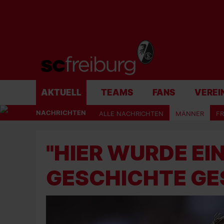
AKTUELL
TEAMS
FANS
VEREI
NACHRICHTEN
ALLE NACHRICHTEN
MÄNNER
F
"HIER WURDE EI
GESCHICHTE GE