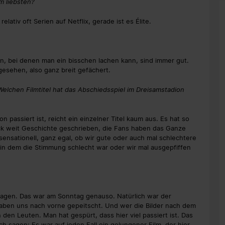
m liebsten?
ativ oft Serien auf Netflix, gerade ist es Élite.
en, bei denen man ein bisschen lachen kann, sind immer gut.
gesehen, also ganz breit gefächert.
Welchen Filmtitel hat das Abschiedsspiel im Dreisamstadion
n passiert ist, reicht ein einzelner Titel kaum aus. Es hat so
tück weit Geschichte geschrieben, die Fans haben das Ganze
ensationell, ganz egal, ob wir gute oder auch mal schlechtere
, in dem die Stimmung schlecht war oder wir mal ausgepfiffen
ragen. Das war am Sonntag genauso. Natürlich war der
 haben uns nach vorne gepeitscht. Und wer die Bilder nach dem
 den Leuten. Man hat gespürt, dass hier viel passiert ist. Das
 sagen: Es war auf jeden Fall ein gelungener Film, der hier