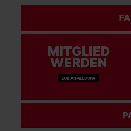
FA
MITGLIED
WERDEN
ZUR ANMELDUNG
P