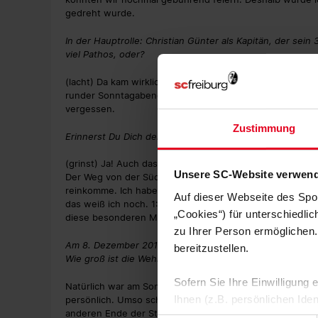
gedreht wurde.
In der Hauptrolle: Christian Günter als Kapitän, der sei
viel Pathos, oder?
(lacht) Da kam wirklich extrem viel zusammen. Eigentlic
runder Sonntagabend geworden. Mit dem Abschied war d
vergessen.
Zustimmung
Erinnerst Du Dich denn noch an Dein erstes Bundesliga-
(grinst) Ja! Auch das werde ich wahrscheinlich nie ver
Unsere SC-Website verwend
Der Weg von der Südtribüne nach vorne. Die Nervosität, d
reinkomme. Ich habe gegen meinen mittlerweile guten Ku
Auf dieser Webseite des Spo
das weiß ich noch. 1:0 haben wir gewonnen. Ich kann mic
„Cookies“) für unterschiedli
diese besonderen Momente bleiben.
zu Ihrer Person ermöglichen.
Am 8. Dezember 2012 war Dein Debüt, am Sonntag, knapp 
bereitzustellen.
Wie groß ist die Wehmut?
Sofern Sie Ihre Einwilligung
Natürlich war am Sonntag schon Wehmut da. Wir alle haben
Ihnen (z.B. persönlichen Ide
persönlich. Umso schöner, dass es ein gebührender Absch
anderen Ende der Stadt ein echtes Schmuckstück stehen,
zulassen“-Button stimmen Sie