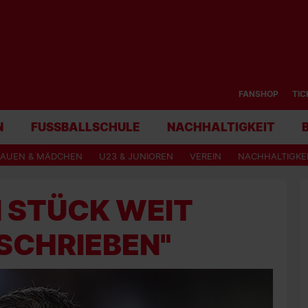
FANSHOP
TIC
N
FUSSBALLSCHULE
NACHHALTIGKEIT
RAUEN & MÄDCHEN
U23 & JUNIOREN
VEREIN
NACHHALTIGKE
N STÜCK WEIT
SCHRIEBEN"