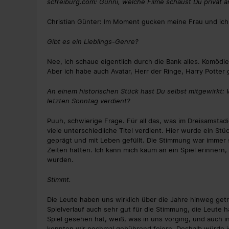
scfreiburg.com: Günni, welche Filme schaust Du privat a
Christian Günter: Im Moment gucken meine Frau und ich rel
Gibt es ein Lieblings-Genre?
Nee, ich schaue eigentlich durch die Bank alles. Komödi
Aber ich habe auch Avatar, Herr der Ringe, Harry Potter 
An einem historischen Stück hast Du selbst mitgewirkt: 
letzten Sonntag verdient?
Puuh, schwierige Frage. Für all das, was im Dreisamstadio
viele unterschiedliche Titel verdient. Hier wurde ein S
geprägt und mit Leben gefüllt. Die Stimmung war immer s
Zeiten hatten. Ich kann mich kaum an ein Spiel erinnern
wurden.
Stimmt.
Die Leute haben uns wirklich über die Jahre hinweg get
Spielverlauf auch sehr gut für die Stimmung, die Leute
Spiel gesehen hat, weiß, was in uns vorging, und auch in
konnten wir nochmal gebührend feiern. Deshalb würde ich