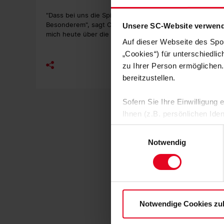
"Dass bei uns die Spielführer von den Kollegen gewähl
Besonderem", sagt Christian Günter. "Ich habe mich sch
Unsere SC-Website verwend
mich heute über die Bestätigung des Teams, dass ich nich
Auf dieser Webseite des Spo
„Cookies“) für unterschiedli
zu Ihrer Person ermöglichen.
bereitzustellen.
Sofern Sie Ihre Einwilligung
Ihnen (z.B. persönlichen Ide
zulassen“-Button stimmen Sie
Einwilligungsauswahl
personenbezogenen Daten für
Notwendig
zu. Sie können auch eine eig
Soweit Sie „Notwendige Cooki
Einwilligungen können Sie je
Datenschutzerklärung
und
Notwendige Cookies zu