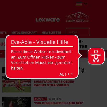
KETS
MITGLIEDSCHAFT
NEWSLETTER
BUSINESS
STADION
MATCHCENTER
IT
MEHR NEWS
MÄNNER
07.08.2026
SAMSTAGSTESTS GEGEN
RACING STRASSBURG
MÄNNER
06.08.2026
"WIR DENKEN JEDES JAHR NEU"