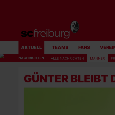
AKTUELL
TEAMS
FANS
VEREI
NACHRICHTEN
ALLE NACHRICHTEN
MÄNNER
F
GÜNTER BLEIBT 