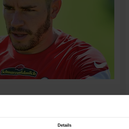
ter wurde am Donnerstagabend von den Teamkollegen zum
ison 2021/22 mit der Regenbogenbinde aufs Feld führen.
tersen und Vincenzo Grifo, die beide auf die gleiche Anzahl an
ftsrat. Mit Schmid und Flekken wurden zwei Spieler neu in
Details