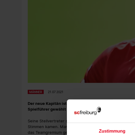
MÄNNER
21.07.2021
Der neue Kapitän ist der alte Kapitän. Christian Gün
Spielführer gewählt und wird die Mannschaft in der Sa
Seine Stellvertreter sind Jonathan Schmid sowie Nils Pe
Stimmen kamen. Mark Flekken komplettiert den Mannscha
Zustimmung
das Teamgremium gewählt.