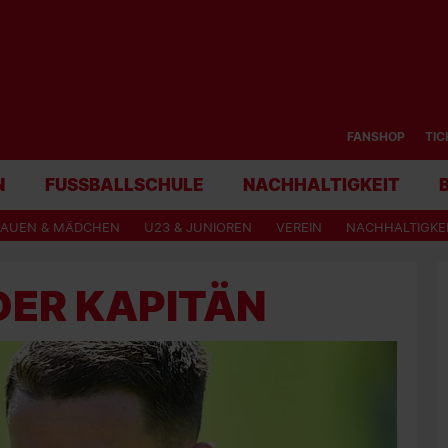
FANSHOP
TIC
N
FUSSBALLSCHULE
NACHHALTIGKEIT
RAUEN & MÄDCHEN
U23 & JUNIOREN
VEREIN
NACHHALTIGKE
DER KAPITÄN