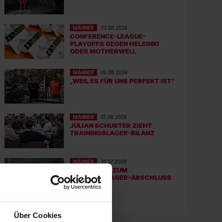
MÄNNER
03.08.2026
CONFERENCE-LEAGUE-
PLAYOFFS GEGEN HELSINKI
ODER MOTHERWELL
MÄNNER
02.08.2026
„WEIL ES FÜR UNS PERFEKT IST“
MÄNNER
01.08.2026
JULIAN SCHUSTER ZIEHT
TRAININGSLAGER-BILANZ
MÄNNER
31.07.2026
NIEDERLAGE ZUM
TRAININGSLAGER-ABSCHLUSS
Über Cookies