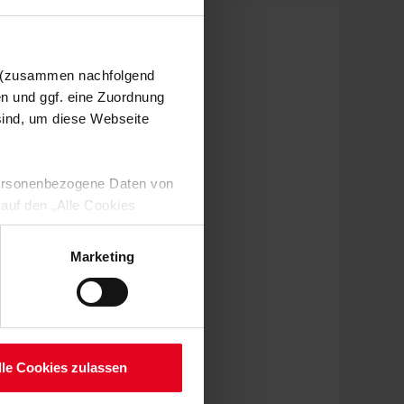
n (zusammen nachfolgend
en und ggf. eine Zuordnung
 sind, um diese Webseite
 personenbezogene Daten von
 auf den „Alle Cookies
enden Verarbeitung Ihrer
 Art. 6 Abs. 1 lit. a DSGVO
Marketing
lauben“-Button bestätigen.
setzt. Ihre etwaig erteilten
serer
lle Cookies zulassen