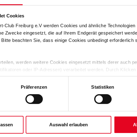
t und nicht bestimmt werden, macht das Amt zu etwas
on im vergangenen Jahr sehr über die Wahl gefreut und freue
et Cookies
t alles falsch gemacht habe in der letzten Saison."
rt-Club Freiburg e.V werden Cookies und ähnliche Technologie
che Zwecke eingesetzt, die auf Ihrem Endgerät gespeichert werd
 Bitte beachten Sie, dass einige Cookies unbedingt erforderlich
 erteilen, werden weitere Cookies eingesetzt mittels derer auch
ntifikatoren oder IP-Adressen) verarbeitet werden. Durch Klicken
 der Speicherung aller aufgeführten Cookies und der entsprech
 die unten jeweils angegebene Zwecke gem. § 25 Abs. 1 TDDDG,
Präferenzen
Statistiken
ene Auswahl treffen und diese durch Klicken auf den „Auswahl er
es“ auswählen, werden nur unbedingt erforderliche Cookies einge
derzeit widerrufen. Weitere Informationen entnehmen Sie bitte un
 unserem
Impressum
."
lassen
Auswahl erlauben
A