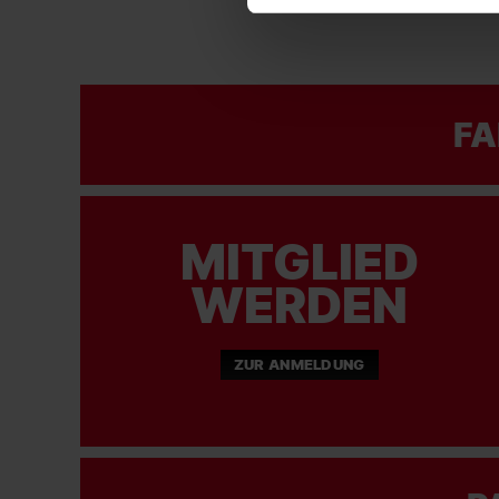
FA
MITGLIED
WERDEN
ZUR ANMELDUNG