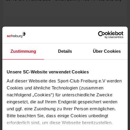
Zustimmung
Details
Über Cookies
Unsere SC-Website verwendet Cookies
Auf dieser Webseite des Sport-Club Freiburg e.V werden
Cookies und ähnliche Technologien (zusammen
MEHR NEWS
nachfolgend „Cookies“) für unterschiedliche Zwecke
MÄNNER
03.08.2026
eingesetzt, die auf Ihrem Endgerät gespeichert werden
CONFERENCE-LEAGUE-PLAYOFFS
und ggf. eine Zuordnung zu Ihrer Person ermöglichen.
GEGEN HELSINKI ODER MOTHERWELL
Bitte beachten Sie, dass einige Cookies unbedingt
erforderlich sind, um diese Webseite bereitzustellen.
MÄNNER
02.08.2026