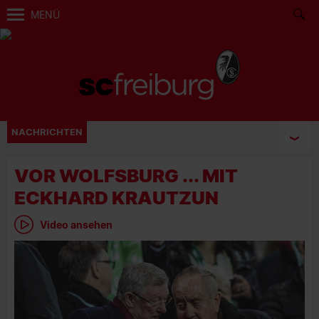
MENÜ
NACHRICHTEN
VOR WOLFSBURG ... MIT
ECKHARD KRAUTZUN
Video ansehen