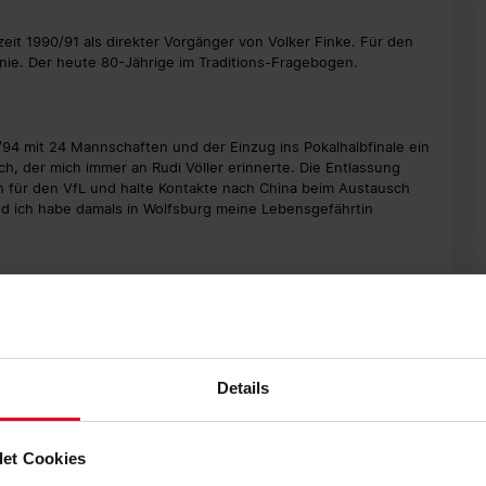
lzeit 1990/91 als direkter Vorgänger von Volker Finke. Für den
inie. Der heute 80-Jährige im Traditions-Fragebogen.
94 mit 24 Mannschaften und der Einzug ins Pokalhalbfinale ein
h, der mich immer an Rudi Völler erinnerte. Die Entlassung
ch für den VfL und halte Kontakte nach China beim Austausch
d ich habe damals in Wolfsburg meine Lebensgefährtin
urhaften Bedingungen. Wir haben im Winter auf einem
 Stocker durfte ich einen außergewöhnlicher Macher und
m Ende der Saison zwei Spieler verkaufen können, sind Sie
iche Überleben. Mit einigen Begleitern aus der Freiburger Zeit
Details
iner Ede Beck etwa oder Trainerkollege Lutz Hangartner. Auch
er Andreas Golombek habe ich immer noch Kontakt.
et Cookies