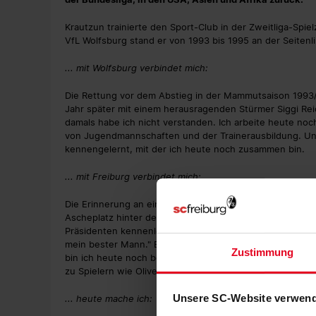
Krautzun trainierte den Sport-Club in der Zweitliga-Spie
VfL Wolfsburg stand er von 1993 bis 1995 an der Seitenl
... mit Wolfsburg verbindet mich:
Die Rettung vor dem Abstieg in der Mammutsaison 1993/
Jahr später mit einem herausragenden Stürmer Siggi Reic
damals habe ich nicht verstanden. Ich arbeite heute no
von Jugendmannschaften und der Trainerausbildung. Un
kennengelernt, mit der ich heute noch zusammen bin.
... mit Freiburg verbindet mich:
Die Erinnerung an eine tolle Zeit unter teilweise amate
Ascheplatz hinter der Haupttribüne trainiert. Mit Achim
Präsidenten kennenlernen. Er sagte zu mir: "Wenn wir a
mein bester Mann." Es war der tägliche Kampf ums sportl
Zustimmung
bin ich heute noch befreundet, dem ehemaligen U19-Tra
zu Spielern wie Oliver Schäfer, Niels Schlotterbeck od
Unsere SC-Website verwend
... heute mache ich: