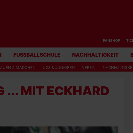
FANSHOP
TIC
N
FUSSBALLSCHULE
NACHHALTIGKEIT
RAUEN & MÄDCHEN
U23 & JUNIOREN
VEREIN
NACHHALTIGKE
... MIT ECKHARD