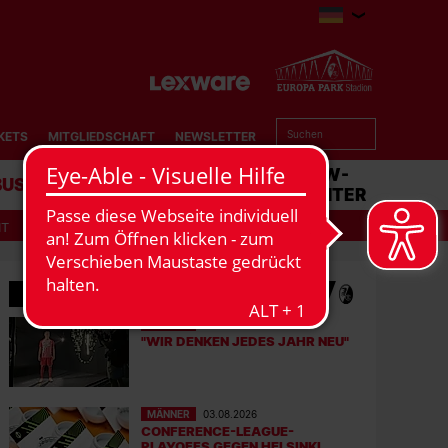
KETS
MITGLIEDSCHAFT
NEWSLETTER
BUSINESS
STADION
MATCHCENTER
IT
MEHR NEWS
MÄNNER
06.08.2026
"WIR DENKEN JEDES JAHR NEU"
MÄNNER
03.08.2026
CONFERENCE-LEAGUE-
PLAYOFFS GEGEN HELSINKI