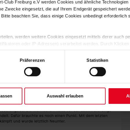
rt-Club Freiburg e.V werden Cookies und ähnliche Technologie
 der Bundesliga und in der Premier League. Mit Alex Ferguson
che Zwecke eingesetzt, die auf Ihrem Endgerät gespeichert werd
h Jürgen Klopp kenne ich aus Mainzer Zeiten und tausche mich
rändert sich so viel in Sachen Ausbildung und Trainingslehre,
 Bitte beachten Sie, dass einige Cookies unbedingt erforderlich
 erteilen, werden weitere Cookies eingesetzt mittels derer auch
rung in Freiburg möglich ist. Wir haben lange oben mitgespielt
ntifikatoren oder IP-Adressen) verarbeitet werden. Durch Klicken
ch an ein Spiel gegen RW Essen vor 10.000 Zuschauern, es
 der Speicherung aller aufgeführten Cookies und der entsprech
 gemerkt, dass Freiburg auch eine Fußballstadt sein kann.
 die unten jeweils angegebene Zwecke gem. § 25 Abs. 1 TDDDG,
g in dieser Saison noch als Traum und Utopie bezeichnet. Das
Präferenzen
Statistiken
ene Auswahl treffen und diese durch Klicken auf den „Auswahl er
 habe. Mein Nachfolger Volker Finke hat den Aufstieg dann
es“ auswählen, werden nur unbedingt erforderliche Cookies einge
derzeit widerrufen. Weitere Informationen entnehmen Sie bitte un
 unserem
Impressum
."
 weiß ich noch. Und mit Charly Schulz war einer der besten
lassen
Auswahl erlauben
A
 hatten eine gute Mannschaft damals, die sich bis zuletzt
efehlt hat und am Ende die Kraft ausging. Am letzten Spieltag
bedeutungslos. Die Mannschaft hatte vor der Saison allerdings
andelt. Dafür brauchte es noch einen Punkt. Mit dem letzten
rkämpft und wurde letztlich Neunter.