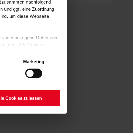
n (zusammen nachfolgend
en und ggf. eine Zuordnung
 sind, um diese Webseite
 personenbezogene Daten von
 auf den „Alle Cookies
enden Verarbeitung Ihrer
 Art. 6 Abs. 1 lit. a DSGVO
Marketing
lauben“-Button bestätigen.
setzt. Ihre etwaig erteilten
serer
lle Cookies zulassen