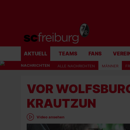
AKTUELL
TEAMS
FANS
VEREI
NACHRICHTEN
ALLE NACHRICHTEN
MÄNNER
F
VOR WOLFSBURG 
KRAUTZUN
Video ansehen