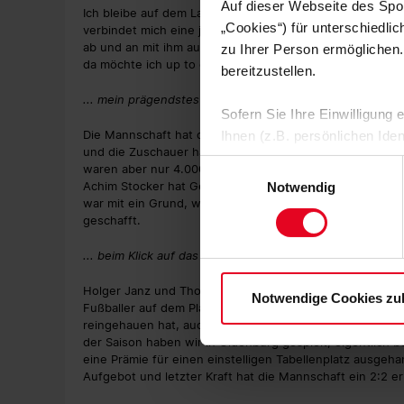
Auf dieser Webseite des Spo
Ich bleibe auf dem Laufenden und schaue viele Spiele in
„Cookies“) für unterschiedli
verbindet mich eine jahrzehntelange Freundschaft, auc
ab und an mit ihm aus. Ich halte noch Vorträge und es ve
zu Ihrer Person ermöglichen.
da möchte ich up to date bleiben.
bereitzustellen.
... mein prägendstes SC-Erlebnis:
Sofern Sie Ihre Einwilligung
Die Mannschaft hat damals gezeigt, dass Fußballbegeiste
Ihnen (z.B. persönlichen Ide
und die Zuschauer haben das honoriert. Ich erinnere mi
zulassen“-Button stimmen Sie
Einwilligungsauswahl
waren aber nur 4.000 Karten gedruckt. Da hat man schon
personenbezogenen Daten für
Achim Stocker hat Gedanken an einen möglichen Aufstie
Notwendig
zu. Sie können auch eine eig
war mit ein Grund, warum ich Freiburg damals verlassen
geschafft.
Soweit Sie „Notwendige Cooki
Einwilligungen können Sie je
... beim Klick auf das Video denke ich:
Datenschutzerklärung
und
Holger Janz und Thomas Schweizer haben getroffen, das
Notwendige Cookies zu
Fußballer auf dem Platz, die ich je trainieren durfte. Wir
reingehauen hat, auch wenn es dem Kader in der Breite g
der Saison haben wir in Oldenburg gespielt, eigentlich 
eine Prämie für einen einstelligen Tabellenplatz ausgeh
Aufgebot und letzter Kraft hat die Mannschaft ein 2:2 e