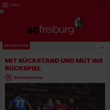
MENÜ
NACHRICHTEN
MIT RÜCKSTAND UND MUT INS
RÜCKSPIEL
Zum Matchcenter