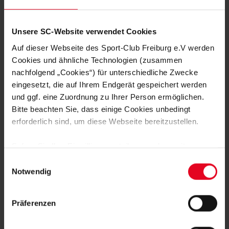
Isabel Betz
Foto: Marco Steinbrenner
Unsere SC-Website verwendet Cookies
Auf dieser Webseite des Sport-Club Freiburg e.V werden
Cookies und ähnliche Technologien (zusammen
nachfolgend „Cookies“) für unterschiedliche Zwecke
STENOGRAMM
eingesetzt, die auf Ihrem Endgerät gespeichert werden
Aufstellung KRC Genk:
Lawal - El Ouahdi, Smets, Kongolo
und ggf. eine Zuordnung zu Ihrer Person ermöglichen.
(71. Sadick), Kayembe (77., Medina). - Heynen, Bangoura -
Bitte beachten Sie, dass einige Cookies unbedingt
Heymans, Karetsas, Adedeji-Sternberg (77., Sor), Bibout
erforderlich sind, um diese Webseite bereitzustellen.
(81., Mirisola)
Trainer:
Hayen Nicky
Sofern Sie Ihre Einwilligung erteilen, werden weitere
Cookies eingesetzt mittels derer auch personenbezogene
Bank:
van Crombrugge, Nkuba, Palacios, Sadick,
Einwilligungsauswahl
Sattlberger, Erabi, Ito, Mirisola, Sor, Steuckers, Yokoyama
Daten von Ihnen (z.B. persönlichen Identifikatoren oder
Notwendig
IP-Adressen) verarbeitet werden. Durch Klicken auf den
„Alle Cookies zulassen“-Button stimmen Sie der
Aufstellung SC Freiburg:
Atubolu - Treu, Ginter, Ogbus,
Präferenzen
Speicherung aller aufgeführten Cookies und der
Günter - Manzambi, Osterhage - Beste (63. Irié), Suzuki
entsprechenden Verarbeitung Ihrer personenbezogenen
(71. Höler), Grifo (63. Scherhant) - Matanovic