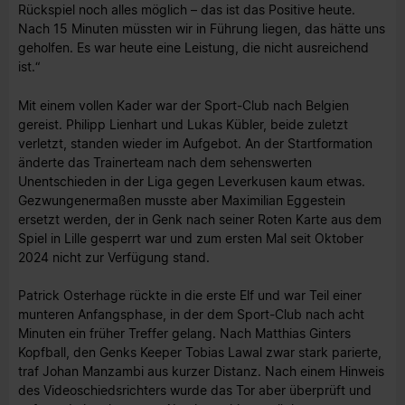
Rückspiel noch alles möglich – das ist das Positive heute.
Nach 15 Minuten müssten wir in Führung liegen, das hätte uns
geholfen. Es war heute eine Leistung, die nicht ausreichend
ist.“
Mit einem vollen Kader war der Sport-Club nach Belgien
gereist. Philipp Lienhart und Lukas Kübler, beide zuletzt
verletzt, standen wieder im Aufgebot. An der Startformation
änderte das Trainerteam nach dem sehenswerten
Unentschieden in der Liga gegen Leverkusen kaum etwas.
Gezwungenermaßen musste aber Maximilian Eggestein
ersetzt werden, der in Genk nach seiner Roten Karte aus dem
Spiel in Lille gesperrt war und zum ersten Mal seit Oktober
2024 nicht zur Verfügung stand.
Patrick Osterhage rückte in die erste Elf und war Teil einer
munteren Anfangsphase, in der dem Sport-Club nach acht
Minuten ein früher Treffer gelang. Nach Matthias Ginters
Kopfball, den Genks Keeper Tobias Lawal zwar stark parierte,
traf Johan Manzambi aus kurzer Distanz. Nach einem Hinweis
des Videoschiedsrichters wurde das Tor aber überprüft und