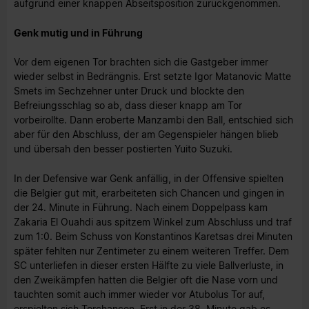
aufgrund einer knappen Abseitsposition zurückgenommen.
Genk mutig und in Führung
Vor dem eigenen Tor brachten sich die Gastgeber immer
wieder selbst in Bedrängnis. Erst setzte Igor Matanovic Matte
Smets im Sechzehner unter Druck und blockte den
Befreiungsschlag so ab, dass dieser knapp am Tor
vorbeirollte. Dann eroberte Manzambi den Ball, entschied sich
aber für den Abschluss, der am Gegenspieler hängen blieb
und übersah den besser postierten Yuito Suzuki.
In der Defensive war Genk anfällig, in der Offensive spielten
die Belgier gut mit, erarbeiteten sich Chancen und gingen in
der 24. Minute in Führung. Nach einem Doppelpass kam
Zakaria El Ouahdi aus spitzem Winkel zum Abschluss und traf
zum 1:0. Beim Schuss von Konstantinos Karetsas drei Minuten
später fehlten nur Zentimeter zu einem weiteren Treffer. Dem
SC unterliefen in dieser ersten Hälfte zu viele Ballverluste, in
den Zweikämpfen hatten die Belgier oft die Nase vorn und
tauchten somit auch immer wieder vor Atubolus Tor auf,
erspielten sich Torchancen. Erst in der 38. Minute gab es