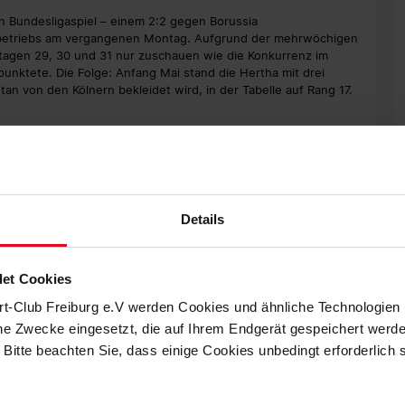
n Bundesligaspiel – einem 2:2 gegen Borussia
betriebs am vergangenen Montag. Aufgrund der mehrwöchigen
tagen 29, 30 und 31 nur zuschauen wie die Konkurrenz im
unktete. Die Folge: Anfang Mai stand die Hertha mit drei
n von den Kölnern bekleidet wird, in der Tabelle auf Rang 17.
v in den Abstiegskampf eingreifen. Mit Spannung wurde
en Match nach der Zwangspause beim 1. FSV Mainz 05 verkaufen
, die auch für den neutralen Betrachter hohen
er Hertha durchaus zufrieden sein konnte. Zwar hatten die
lus, in den zweiten 45 Minuten bewies die Elf von Dárdai
Details
urückgekommen ist. Hätte Krzysztof Piatek kurz vor Schluss die
r mit einem unter dem Strich nicht unverdienten Dreier in den
et Cookies
ngsleiters aus: „Ich glaube, es ist ein verdientes
rt-Club Freiburg e.V werden Cookies und ähnliche Technologie
ekt verdient. Ich bin sehr stolz auf die Jungs, das war ein
che Zwecke eingesetzt, die auf Ihrem Endgerät gespeichert werd
 Heimspiel gegen den Sport-Club steht für die Alte Dame nun
hzehn Tagen an.
 Bitte beachten Sie, dass einige Cookies unbedingt erforderlich