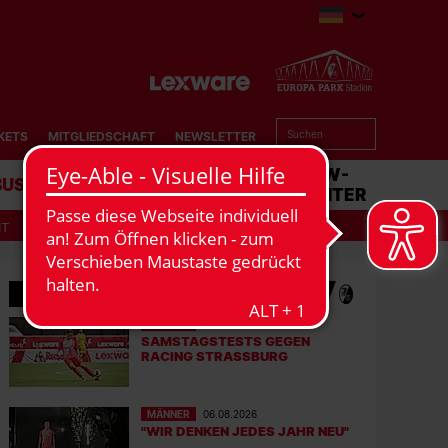
KETS
MITGLIEDSCHAFT
NEWSLETTER
BUSINESS
STADION
MATCHCENTER
IT
MEHR NEWS
MÄNNER
07.08.2026
SAMSTAGSTESTS GEGEN
RACING STRASSBURG
MÄNNER
06.08.2026
"WIR DENKEN JEDES JAHR NEU"