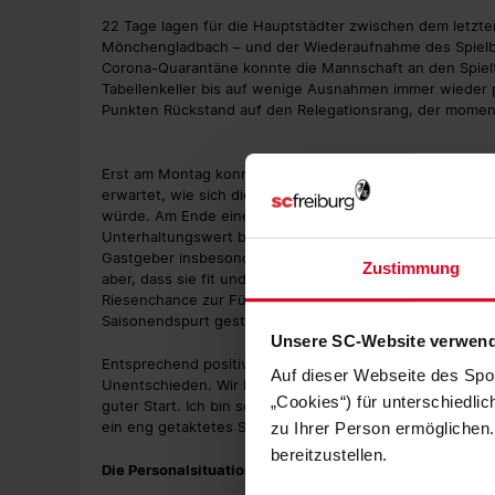
22 Tage lagen für die Hauptstädter zwischen dem letzte
Mönchengladbach – und der Wiederaufnahme des Spiel
Corona-Quarantäne konnte die Mannschaft an den Spiel
Tabellenkeller bis auf wenige Ausnahmen immer wieder p
Punkten Rückstand auf den Relegationsrang, der momenta
Erst am Montag konnten die Berliner wieder selbst akti
erwartet, wie sich die Elf von Pál Dárdai in ihrem erst
würde. Am Ende einer umkämpften und intensiven Partie
Unterhaltungswert bot, stand ein 1:1, mit dem man bei d
Gastgeber insbesondere in Durchgang eins ein Chancenp
Zustimmung
aber, dass sie fit und eingespielt aus der Quarantäne z
Riesenchance zur Führung genutzt, wäre die Hertha soga
Saisonendspurt gestartet.
Unsere SC-Website verwend
Entsprechend positiv fiel auch das Fazit des Berliner Übu
Auf dieser Webseite des Spo
Unentschieden. Wir haben das erarbeitet. Alle haben Resp
„Cookies“) für unterschiedli
guter Start. Ich bin sehr zufrieden." Beginnend mit dem
ein eng getaktetes Saisonfinale mit fünf Spielen in sec
zu Ihrer Person ermöglichen.
bereitzustellen.
Die Personalsituation