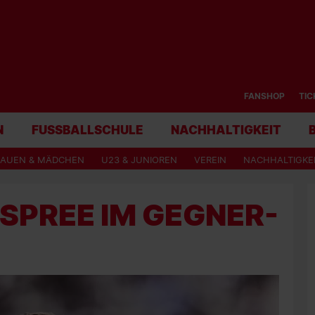
FANSHOP
TIC
N
FUSSBALLSCHULE
NACHHALTIGKEIT
RAUEN & MÄDCHEN
U23 & JUNIOREN
VEREIN
NACHHALTIGKE
 SPREE IM GEGNER-