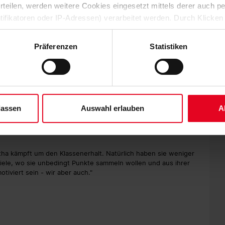
 erteilen, werden weitere Cookies eingesetzt mittels derer auch
hrige Luca Netz (Mittelfußbruch) und Torwart Rune Jarstein
 Freiburger Alexander Schwolow zwischen den Pfosten
ntifikatoren oder IP-Adressen) verarbeitet werden. Durch Klicken
 und Marvin Plattenhardt (beide nach Covid-Infektion) sind
 der Speicherung aller aufgeführten Cookies und der entsprech
ngestiegen, sind für das Spiel gegen den SC aber wohl noch
 die unten jeweils angegebene Zwecke gem. § 25 Abs. 1 TDDDG,
Präferenzen
Statistiken
ene Auswahl treffen und diese durch Klicken auf den „Auswahl er
es“ auswählen, werden nur unbedingt erforderliche Cookies einge
derzeit widerrufen. Weitere Informationen entnehmen Sie bitte un
angenheit so unsere Probleme mit Freiburg, sie haben sich
 unserem
Impressum
."
rbeiten hart, um diesmal besser zu spielen und zu gewinnen!"
lassen
Auswahl erlauben
A
sind in einer schwierigen Situation, die wir uns alle anders
hmen und gegen meinen alten Club viel Leidenschaft zeigen,
tha kämpft um den Klassenerhalt. Natürlich haben sie weniger
iele, wo sie unbedingt Punkte sammeln wollen und aus ihrer
iviert sein - wir aber auch."