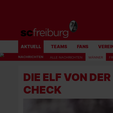
AKTUELL
TEAMS
FANS
VEREI
NACHRICHTEN
ALLE NACHRICHTEN
MÄNNER
F
DIE ELF VON DER
CHECK