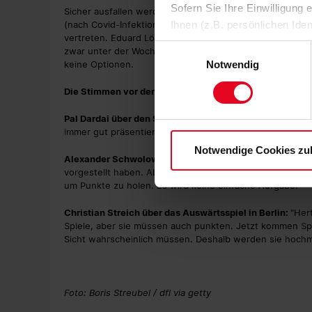
Sofern Sie Ihre Einwilligung
Sicher ausfallen werden gegen den Sport-Club der 17-jä
(nach Covid-Infektion). Letzterer wird vom ehemaligen
Ihnen (z.B. persönlichen Ide
vertreten. Eduard Löwen (Blessur) sowie Dodi Lukebakio
zulassen“-Button stimmen Sie
Einwilligungsauswahl
zwar unter der Woche wieder ins Mannschaftstraining ei
personenbezogenen Daten für
keine Optionen.
Notwendig
zu. Sie können auch eine eig
Die Stimmen vor dem Spiel
Soweit Sie „Notwendige Cooki
Einwilligungen können Sie je
Pal Dardai über den Sport-Club: "
Wir hatten in der Verg
Datenschutzerklärung
und
immer gut präsentiert und es uns schwer gemacht. Wir a
Notwendige Cookies zu
Alexander Schwolow über das anstehende Match: "
Wir 
vorgestellt haben. Aber jetzt müssen wir die Lage anne
um Punkte zu holen. Es wird keine einfache Aufgabe!"
Christian Streich über das Auswärtsspiel in Berlin:
"Her
Spiele, aber sie müssen auch punkten. Jetzt kommen Sp
Sicht wahrscheinlich müssen. Deshalb werden sie hochmot
Foto: Boris Streubel / dfl via getty