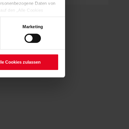
 personenbezogene Daten von
 auf den „Alle Cookies
enden Verarbeitung Ihrer
 Art. 6 Abs. 1 lit. a DSGVO
Marketing
lauben“-Button bestätigen.
setzt. Ihre etwaig erteilten
serer
lle Cookies zulassen