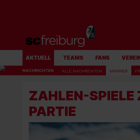
AKTUELL
TEAMS
FANS
VEREI
NACHRICHTEN
ALLE NACHRICHTEN
MÄNNER
F
ZAHLEN-SPIELE 
PARTIE