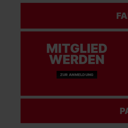
FA
MITGLIED
WERDEN
ZUR ANMELDUNG
P