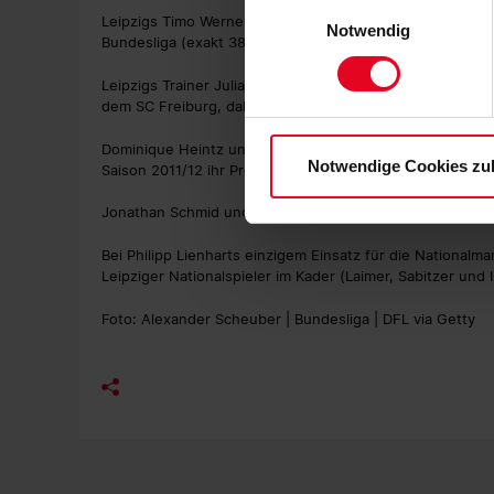
Einwilligungsauswahl
personenbezogenen Daten für
Leipzigs Timo Werner beendete beim 1:1 gegen Wolfsburg
Notwendig
Bundesliga (exakt 382 Minuten). Gegen Freiburg erzielte 
zu. Sie können auch eine eig
Soweit Sie „Notwendige Cooki
Leipzigs Trainer Julian Nagelsmann gewann in der verga
Einwilligungen können Sie je
dem SC Freiburg, dabei erzielte sein Team 7 Tore (3:1 H, 
Datenschutzerklärung
und
Dominique Heintz und Willi Orban wurden beide beim 1. F
Notwendige Cookies zu
Saison 2011/12 ihr Profidebüt bei den Roten Teufeln.
Jonathan Schmid und Vincenzo Grifo wurden von Julian 
Bei Philipp Lienharts einzigem Einsatz für die National
Leipziger Nationalspieler im Kader (Laimer, Sabitzer und I
Foto: Alexander Scheuber | Bundesliga | DFL via Getty