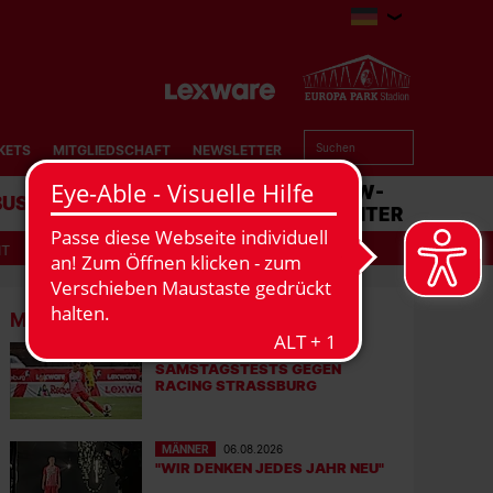
KETS
MITGLIEDSCHAFT
NEWSLETTER
BUSINESS
STADION
MATCHCENTER
IT
MEHR NEWS
MÄNNER
07.08.2026
SAMSTAGSTESTS GEGEN
RACING STRASSBURG
MÄNNER
06.08.2026
"WIR DENKEN JEDES JAHR NEU"