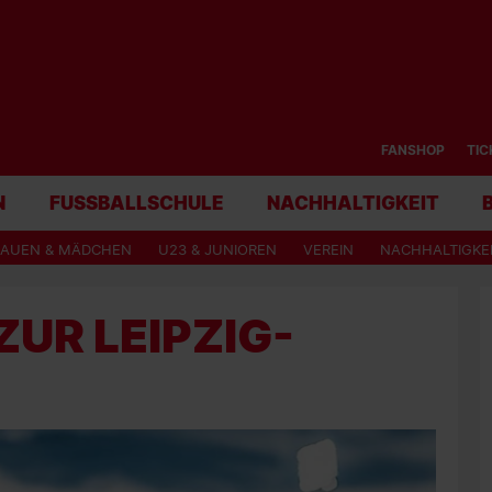
FANSHOP
TIC
N
FUSSBALLSCHULE
NACHHALTIGKEIT
RAUEN & MÄDCHEN
U23 & JUNIOREN
VEREIN
NACHHALTIGKE
ZUR LEIPZIG-