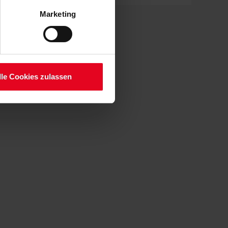
 Art. 6 Abs. 1 lit. a DSGVO
Marketing
lauben“-Button bestätigen.
setzt. Ihre etwaig erteilten
serer
lle Cookies zulassen