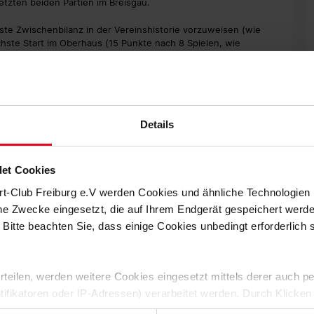
letzten beiden Partien im Breisgau.
este Zwischenbilanz in der Vereinshistorie vorzuweisen (wie
chste Start im Oberhaus (15 Punkte nach 8 Spielen, wie
e 5 weitere Teams), der SC Freiburg blieb beim 0:2 bei Union
eit ohne eigenen Treffer.
gegen Mainz, ist seither jedoch 3 Heimspiele lang sieglos (2
Details
 Aufsteiger: 1:2 gegen den 1. FC Köln am 3. Spieltag und 0:2
et Cookies
rt-Club Freiburg e.V werden Cookies und ähnliche Technologie
ide Gegentore von außerhalb des Sechzehners. An den ersten 7
che Zwecke eingesetzt, die auf Ihrem Endgerät gespeichert werd
ussgegentor kassiert.
 Bitte beachten Sie, dass einige Cookies unbedingt erforderlich
(2 Remis, 1 Niederlage). Nach dem 5. Spieltag war Leipzig noch
ch beträgt jedoch nur 1 Punkt.
 erteilen, werden weitere Cookies eingesetzt mittels derer auch
len starke 32 Punkte, das ist Topwert in der Bundesliga. In
ntifikatoren oder IP-Adressen) verarbeitet werden. Durch Klicken
dabei im Schnitt 2.5 Tore pro Spiel.
 der Speicherung aller aufgeführten Cookies und der entsprech