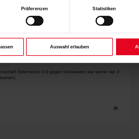
 die unten jeweils angegebene Zwecke gem. § 25 Abs. 1 TDDDG,
 seine über 6 Spielstunden andauernde Torflaute in der
Präferenzen
Statistiken
er in 10 BL-Duellen 10 Tore - persönlicher Bestwert.
ene Auswahl treffen und diese durch Klicken auf den „Auswahl er
es“ auswählen, werden nur unbedingt erforderliche Cookies einge
ngenen Saison als Trainer der TSG Hoffenheim beide Duelle mit
derzeit widerrufen. Weitere Informationen entnehmen Sie bitte un
4:2 A).
 unserem
Impressum
."
C Kaiserslautern ausgebildet und gaben jeweils in der BL-
lassen
Auswahl erlauben
A
Nagelsmann bei der TSG Hoffenheim trainiert.
mannschaft Österreichs (1:0 gegen Moldawien) war keiner der 3
lsanker).