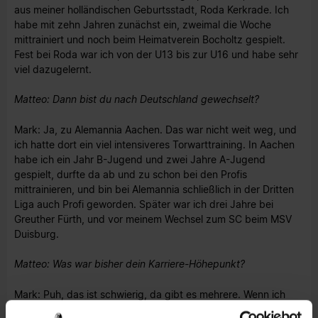
aus meiner holländischen Geburtsstadt, Roda Kerkrade. Ich
habe mit zehn Jahren zunächst ein, zweimal die Woche
mittrainiert und noch beim Heimatverein Bocholtz gespielt.
Fest bei Roda war ich von der U13 bis zur U16 und habe sehr
viel dazugelernt.
Matteo: Dann bist du nach Deutschland gewechselt?
Mark: Ja, zu Alemannia Aachen. Das war nicht weit weg, und
ich hatte dort ein viel intensiveres Torwarttraining. In Aachen
habe ich ein Jahr B-Jugend und zwei Jahre A-Jugend
gespielt, durfte da ab und zu schon bei den Profis
mittrainieren, und bin bei Alemannia schließlich in der Dritten
Liga auch Profi geworden. Später war ich drei Jahre bei
Greuther Fürth, und vor meinem Wechsel zum SC beim MSV
Duisburg.
Matteo: Was war bisher dein Karriere-Höhepunkt?
Mark: Puh, das ist schwierig, da gibt es mehrere. Wenn ich
wählen müsste, ist der größte Höhepunkt, dass ich einfach