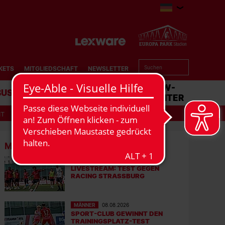
KETS
MITGLIEDSCHAFT
NEWSLETTER
BUSINESS
STADION
MATCHCENTER
IT
MEHR NEWS
MÄNNER
08.08.2026
LIVESTREAM: TEST GEGEN
RACING STRASSBURG
MÄNNER
08.08.2026
SPORT-CLUB GEWINNT DEN
TRAININGSPLATZ-TEST