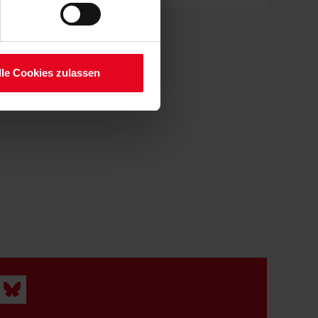
setzt. Ihre etwaig erteilten
serer
lle Cookies zulassen