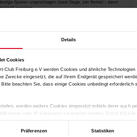
esliga-Spielen ungeschlagen (zwei Siege, vier Remis) – davor
Werkself gegeben.
e gegen Leverkusen endeten 0:0 – der SCF blieb sogar in
los.
piele (3:1 gegen Union Berlin) und holte in diesen Partien nur
Details
eglose Spiele in Folge.
13 Paraden beim 3:3 auswärts gegen Eintracht Frankfurt den
et Cookies
t 2004/05).
rt-Club Freiburg e.V werden Cookies und ähnliche Technologie
seine längste Torflaute beim SCF (neun BL-Spiele, respektive
che Zwecke eingesetzt, die auf Ihrem Endgerät gespeichert werd
 Jokertor den zugehörigen Bundesliga-Rekord weiter aus.
 Bitte beachten Sie, dass einige Cookies unbedingt erforderlich
der Bundesliga direkt beteiligt (ein Tor, vier Assists) und ist
den Breisgauern in der laufenden BL-Saison nach Christian
 erteilen, werden weitere Cookies eingesetzt mittels derer auch
ntifikatoren oder IP-Adressen) verarbeitet werden. Durch Klicken
n Freiburg (drei Siege, fünf Remis) – im April 2017 auswärts
 der Speicherung aller aufgeführten Cookies und der entsprech
 die unten jeweils angegebene Zwecke gem. § 25 Abs. 1 TDDDG,
Präferenzen
Statistiken
unbesiegt (zwei Siege, drei Unentschieden) und kassierte nur
ene Auswahl treffen und diese durch Klicken auf den „Auswahl er