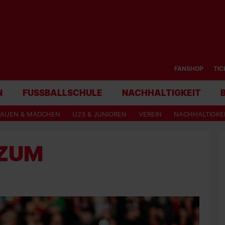
FANSHOP
TIC
N
FUSSBALLSCHULE
NACHHALTIGKEIT
RAUEN & MÄDCHEN
U23 & JUNIOREN
VEREIN
NACHHALTIGKE
 ZUM