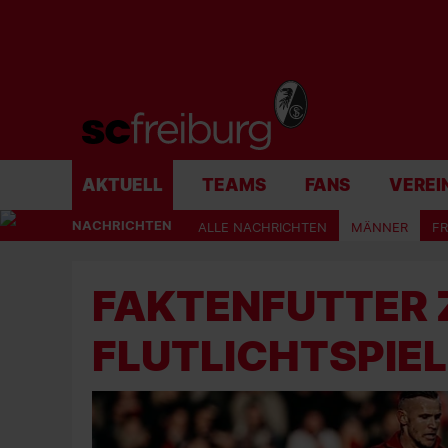
AKTUELL
TEAMS
FANS
VEREI
NACHRICHTEN
ALLE NACHRICHTEN
MÄNNER
F
FAKTENFUTTER
FLUTLICHTSPIEL