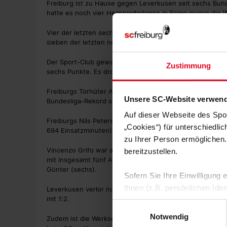
Freiburg ist zu Hause gegen Leverkusen seit sechs Bund
hatte es noch vier Heimniederlagen in Folge gegen die 
Vier der letzten sechs Freiburger Bundesliga-Heimspiel
sieben der letzten neun Heimpartien gegen Bayer 04 tor
Der Sport-Club gewann nur eines der letzten sieben BL-S
Zustimmung
sechs Punkte. Es drohen erstmals in dieser Saison vier si
Freiburgs Torhüter Alexander Schwolow egalisierte mit 
Unsere SC-Website verwend
Bundesliga-Rekord seit detaillierter Datenerfassung (sei
Auf dieser Webseite des Spo
Freiburgs Nils Petersen beendete beim 3:3 in Frankfurt 
„Cookies“) für unterschiedli
694 Einsatzminuten) und baute zugleich mit seinem 23.
zu Ihrer Person ermöglichen.
Vincenzo Grifo war an fünf der letzten sieben SCF-Tore in 
bereitzustellen.
mit insgesamt fünf Assists zweitbester Vorbereiter bei 
Günter (sechs).
Sofern Sie Ihre Einwilligung
Ihnen (z.B. persönlichen Ide
Leverkusen verlor nur eines der letzten neun Duelle gege
mit 1:2.
zulassen“-Button stimmen Sie
Einwilligungsauswahl
personenbezogenen Daten für
Notwendig
Zudem ist die Werkself seit fünf Partien gegen den SCF 
zu. Sie können auch eine eig