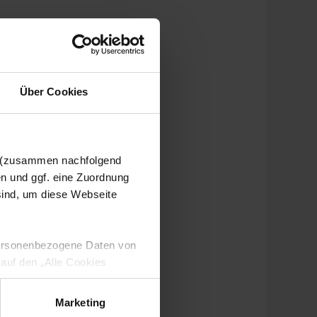
Über Cookies
n (zusammen nachfolgend
en und ggf. eine Zuordnung
 sind, um diese Webseite
 personenbezogene Daten von
 auf den „Alle Cookies
enden Verarbeitung Ihrer
 Art. 6 Abs. 1 lit. a DSGVO
Marketing
lauben“-Button bestätigen.