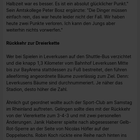
Halbzeit war es besser. Es ist ein absolut glücklicher Punkt."
Sein Amtskollege Peter Bosz ergänzte: "Die Dinger müssen
einfach rein, das war heute leider nicht der Fall. Wir haben
heute zwei Punkte verloren. Ich kann den Jungs aber
weiterhin nichts vorwerfen."
Rückkehr zur Dreierkette
Wer bei Spielen in Leverkusen auf den Shuttle-Bus verzichtet
und die knapp 1,3 Kilometer vom Bahnhof Leverkusen Mitte
bis zur BayArena stattdessen zu Fuß bestreitet, den führen
alleeförmig angeordnete Bäume zuverlässig zum Ziel. Denn:
Leverkusens Bäume sind durchnummeriert. Je näher das
Stadion, desto höher die Zahl.
Ähnlich gut geordnet wollte auch der Sport-Club am Samstag
im Rheinland auftreten. Gelingen sollte dies mit der Rückkehr
von der Viererkette zum 3-4-3 und mit zwei personellen
Änderungen. Janik Haberer spielte nach abgesessener Gelb-
Rot-Sperre an der Seite von Nicolas Höfler auf der
Doppelsechs. Robin Koch rückte eine Reihe nach hinten ins