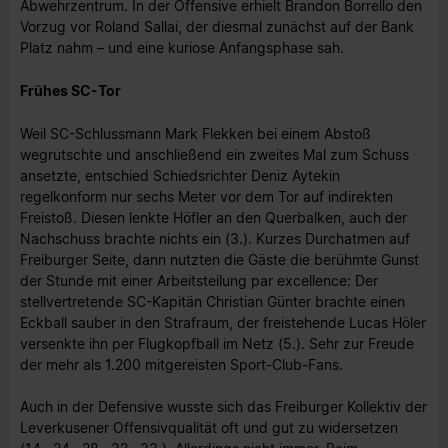
Abwehrzentrum. In der Offensive erhielt Brandon Borrello den
Vorzug vor Roland Sallai, der diesmal zunächst auf der Bank
Platz nahm – und eine kuriose Anfangsphase sah.
Frühes SC-Tor
Weil SC-Schlussmann Mark Flekken bei einem Abstoß
wegrutschte und anschließend ein zweites Mal zum Schuss
ansetzte, entschied Schiedsrichter Deniz Aytekin
regelkonform nur sechs Meter vor dem Tor auf indirekten
Freistoß. Diesen lenkte Höfler an den Querbalken, auch der
Nachschuss brachte nichts ein (3.). Kurzes Durchatmen auf
Freiburger Seite, dann nutzten die Gäste die berühmte Gunst
der Stunde mit einer Arbeitsteilung par excellence: Der
stellvertretende SC-Kapitän Christian Günter brachte einen
Eckball sauber in den Strafraum, der freistehende Lucas Höler
versenkte ihn per Flugkopfball im Netz (5.). Sehr zur Freude
der mehr als 1.200 mitgereisten Sport-Club-Fans.
Auch in der Defensive wusste sich das Freiburger Kollektiv der
Leverkusener Offensivqualität oft und gut zu widersetzen