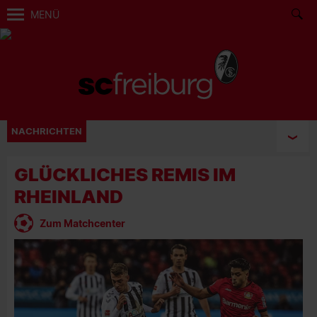
MENÜ
NACHRICHTEN
GLÜCKLICHES REMIS IM
RHEINLAND
Zum Matchcenter