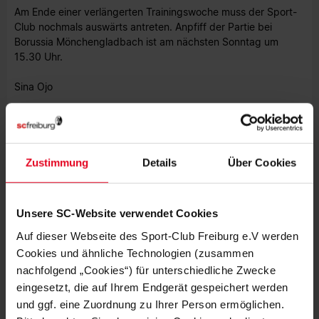
Am Ende einer verlängerten Trainingswoche muss der Sport-
Club nochmals auswärts antreten. Anpfiff der Partie bei
Borussia Mönchengladbach ist am nächsten Sonntag um
15.30 Uhr.
Sina Ojo
Fotos: Bernd Thissen
STENOGRAMM
Zustimmung
Details
Über Cookies
Bayer Leverkusen:
Hradecky - Weiser (26. L. Bender), Tah,
S. Bender, Wendell - Aranguiz, Demirbay - Bellarabi, Amiri
(89. Paulinho), Diaby - Volland (C) (74. Alario)
Unsere SC-Website verwendet Cookies
Ersatzbank: Özcan (Tor), Dragovic, Retsos, Stanilewicz
Auf dieser Webseite des Sport-Club Freiburg e.V werden
Trainer: Peter Bosz
Cookies und ähnliche Technologien (zusammen
nachfolgend „Cookies“) für unterschiedliche Zwecke
SC Freiburg:
Flekken - Lienhart, Koch, Heintz - Schmid,
eingesetzt, die auf Ihrem Endgerät gespeichert werden
Haberer, Höfler, Günter (C) - Borrello (58. Sallai), Petersen
und ggf. eine Zuordnung zu Ihrer Person ermöglichen.
(90.+3 Schlotterbeck), Höler (90.+2 Frantz)