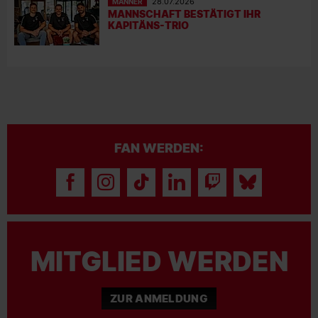
MÄNNER
28.07.2026
MANNSCHAFT BESTÄTIGT IHR
KAPITÄNS-TRIO
FAN WERDEN:
MITGLIED WERDEN
ZUR ANMELDUNG