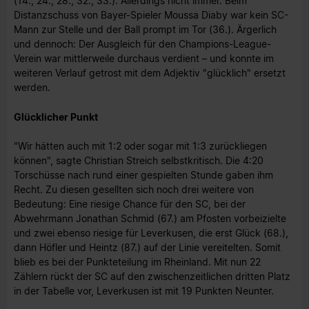
(14., 24., 28., 32., 33.). Allerdings nicht immer. Beim
Distanzschuss von Bayer-Spieler Moussa Diaby war kein SC-
Mann zur Stelle und der Ball prompt im Tor (36.). Ärgerlich
und dennoch: Der Ausgleich für den Champions-League-
Verein war mittlerweile durchaus verdient – und konnte im
weiteren Verlauf getrost mit dem Adjektiv "glücklich" ersetzt
werden.
Glücklicher Punkt
"Wir hätten auch mit 1:2 oder sogar mit 1:3 zurückliegen
können", sagte Christian Streich selbstkritisch. Die 4:20
Torschüsse nach rund einer gespielten Stunde gaben ihm
Recht. Zu diesen gesellten sich noch drei weitere von
Bedeutung: Eine riesige Chance für den SC, bei der
Abwehrmann Jonathan Schmid (67.) am Pfosten vorbeizielte
und zwei ebenso riesige für Leverkusen, die erst Glück (68.),
dann Höfler und Heintz (87.) auf der Linie vereitelten. Somit
blieb es bei der Punkteteilung im Rheinland. Mit nun 22
Zählern rückt der SC auf den zwischenzeitlichen dritten Platz
in der Tabelle vor, Leverkusen ist mit 19 Punkten Neunter.