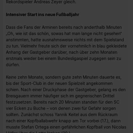
Rekordspieler Andreas Zeyer gleich.
Intensiver Start ins neue Fußballjahr
Dass die Fans der Arminen bereits nach anderthalb Minuten
„Oh, wie ist das schön, sowas hat man lange nicht gesehen“
anstimmten, hatte ausnahmsweise nichts mit dem Spielstand
zu tun. Vielmehr freute sich der vornehmlich in blau gekleidete
Anhang der Gastgeber darüber, nach über zehn Monaten
erstmals wieder bei einem Bundesligaspiel zugegen sein zu
dürfen.
Keine zehn Monate, sondern gute zehn Minuten dauerte es,
bis der Sport-Club in der neuen Spielzeit angekommen
schien. Nach einer Druckphase der Gastgeber, gelang es den
Breisgauern immer häufiger sich im gegnerischen Drittel
festzusetzen. Bereits nach 20 Minuten standen für den SC
vier Ecken zu Buche – von denen zwei für Gefahr sorgen
sollten. Zunächst schoss Yannik Keitel aus dem Rückraum
nach einer Kopfballabwehr knapp am Tor vorbei (17.), dann
musste Stefan Ortega einen gefährlichen Kopfball von Nicolas