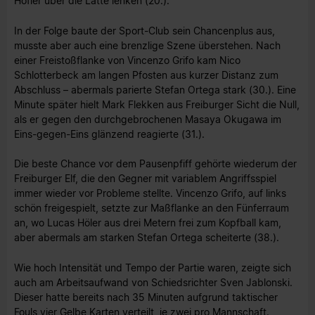
Höfler über die Latte lenken (20.).
In der Folge baute der Sport-Club sein Chancenplus aus,
musste aber auch eine brenzlige Szene überstehen. Nach
einer Freistoßflanke von Vincenzo Grifo kam Nico
Schlotterbeck am langen Pfosten aus kurzer Distanz zum
Abschluss – abermals parierte Stefan Ortega stark (30.). Eine
Minute später hielt Mark Flekken aus Freiburger Sicht die Null,
als er gegen den durchgebrochenen Masaya Okugawa im
Eins-gegen-Eins glänzend reagierte (31.).
Die beste Chance vor dem Pausenpfiff gehörte wiederum der
Freiburger Elf, die den Gegner mit variablem Angriffsspiel
immer wieder vor Probleme stellte. Vincenzo Grifo, auf links
schön freigespielt, setzte zur Maßflanke an den Fünferraum
an, wo Lucas Höler aus drei Metern frei zum Kopfball kam,
aber abermals am starken Stefan Ortega scheiterte (38.).
Wie hoch Intensität und Tempo der Partie waren, zeigte sich
auch am Arbeitsaufwand von Schiedsrichter Sven Jablonski.
Dieser hatte bereits nach 35 Minuten aufgrund taktischer
Fouls vier Gelbe Karten verteilt, je zwei pro Mannschaft.