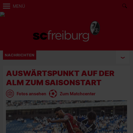
MENÜ
NACHRICHTEN
AUSWÄRTSPUNKT AUF DER
ALM ZUM SAISONSTART
Fotos ansehen
Zum Matchcenter