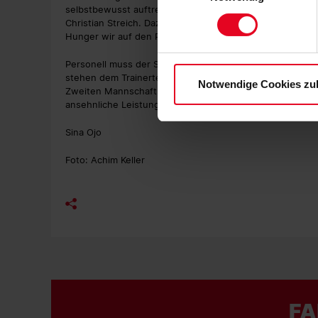
zu. Sie können auch eine eig
selbstbewusst auftreten und schauen, dass wir mit dem B
Christian Streich. Dazu müsse man sehen, "welche Quali
Soweit Sie „Notwendige Cooki
Hunger wir auf den Platz bringen können".
Einwilligungen können Sie je
Datenschutzerklärung
und
Personell muss der SC Freiburg auf Changhoon Kwon und
stehen dem Trainerteam alle Akteure zur Verfügung. Daru
Notwendige Cookies zu
Zweiten Mannschaft in der Regionalliga Südwest sammel
ansehnliche Leistung mit zwei Toren garnierte.
Sina Ojo
Foto: Achim Keller
FA