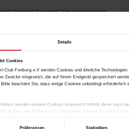
 um 18 Uhr (live auf Sky sowie im Ticker auf scfreiburg.com
Corona-Pandemie weiterhin nicht zugelassen.
ch das Europa-League-Spiel zwischen Bayer Leverkusen und
en verfolgt, das 0:2 des deutschen Topclubs und das damit
Details
haften nicht gewinnen. Leverkusen hat gerade eine schwierige
 Kleinigkeiten sich summieren und noch ein bisschen Pech
et Cookies
ner an diesem Freitag im Rahmen der digitalen Pressekonferenz.
rt-Club Freiburg e.V werden Cookies und ähnliche Technologie
 sie mit 37 Zählern Fünfter sind, hinter den eigenen
che Zwecke eingesetzt, die auf Ihrem Endgerät gespeichert werd
 05 folgte ein 1:1 beim FC Augsburg. Doch daraus eine
swegs.
 Bitte beachten Sie, dass einige Cookies unbedingt erforderlich
sagt Christian Streich, und nimmt fast im gleichen Atemzug
ick: "Wir waren beim 0:0 in Bremen nicht ballsicher genug.
 erteilen, werden weitere Cookies eingesetzt mittels derer auch
, aber manche hatten nicht ihre beste Tagesform. Dann haben
ntifikatoren oder IP-Adressen) verarbeitet werden. Durch Klicken
 der Speicherung aller aufgeführten Cookies und der entsprech
nem achtbaren neunten Platz, doch der Klassenerhalt ist damit
 die unten jeweils angegebene Zwecke gem. § 25 Abs. 1 TDDDG,
tnah die nächsten Punkte einzufahren. "Wir wollen natürlich
Präferenzen
Statistiken