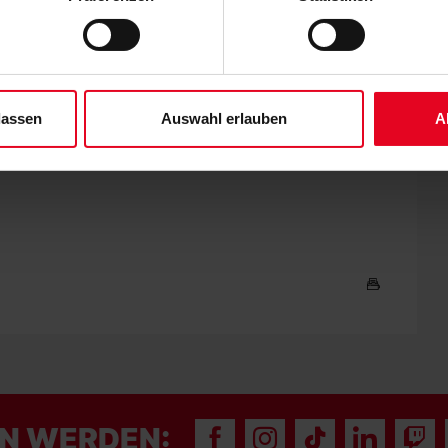
ene Auswahl treffen und diese durch Klicken auf den „Auswahl er
all gerade im vorderen Drittel noch mal besser spielen", sagt
tät, welche Verbissenheit, welche Bereitschaft und welchen
es“ auswählen, werden nur unbedingt erforderliche Cookies einge
derzeit widerrufen. Weitere Informationen entnehmen Sie bitte un
 unserem
Impressum
."
 Mark Flekken (beide Aufbautraining) verzichten. Ansonsten
nter auch Guus Til, der am Dienstag Spielpraxis bei der
lassen
Auswahl erlauben
A
te und beim 4:1-Sieg gegen den TSV Schott Mainz seine
N WERDEN: