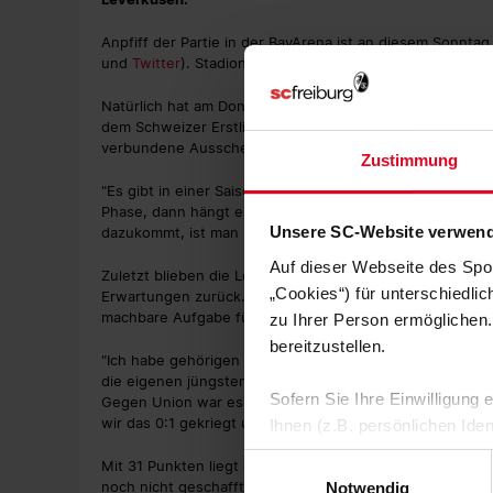
Anpfiff der Partie in der BayArena ist an diesem Sonntag
und
Twitter
). Stadion-Zuschauer sind mit Blick auf die 
Natürlich hat am Donnerstagabend auch Christian Strei
dem Schweizer Erstligisten Young Boys Bern im Fernseh
verbundene Ausscheiden aus dem Wettbewerb.
Zustimmung
"Es gibt in einer Saison immer Phasen, in denen Mannsc
Phase, dann hängt es an Kleinigkeiten – und wenn diese
Unsere SC-Website verwend
dazukommt, ist man nicht erfolgreich", sagt der SC-Trai
Auf dieser Webseite des Spo
Zuletzt blieben die Leverkusener auch in der Liga, in der
„Cookies“) für unterschiedli
Erwartungen zurück. Auf ein 2:2 gegen den 1. FSV Mainz
machbare Aufgabe für das eigene Duell ableiten? Keine
zu Ihrer Person ermöglichen.
bereitzustellen.
"Ich habe gehörigen Respekt vor dem Spiel am Sonntag", 
die eigenen jüngsten Leistungen selbstkritisch in den Bl
Sofern Sie Ihre Einwilligung
Gegen Union war es von der Ordnung her eigentlich gut
wir das 0:1 gekriegt und verloren."
Ihnen (z.B. persönlichen Ide
zulassen“-Button stimmen Sie
Einwilligungsauswahl
Mit 31 Punkten liegt der Sport-Club nach wie vor auf ei
personenbezogenen Daten für
noch nicht geschafft. Umso wichtiger also, möglichst zei
Notwendig