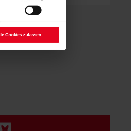
lauben“-Button bestätigen.
setzt. Ihre etwaig erteilten
serer
lle Cookies zulassen