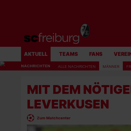
AKTUELL
TEAMS
FANS
VEREI
NACHRICHTEN
ALLE NACHRICHTEN
MÄNNER
F
MIT DEM NÖTIG
LEVERKUSEN
Zum Matchcenter