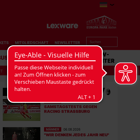
KETS
MITGLIEDSCHAFT
NEWSLETTER
BUSINESS
STADION
MATCHCENTER
IT
MEHR NEWS
MÄNNER
07.08.2026
SAMSTAGSTESTS GEGEN
RACING STRASSBURG
MÄNNER
06.08.2026
"WIR DENKEN JEDES JAHR NEU"