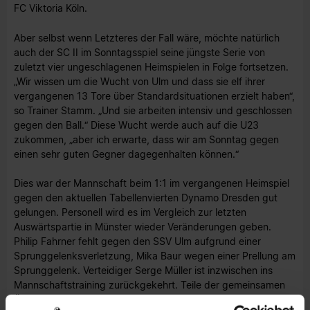
FC Viktoria Köln.
Aber selbst wenn Letzteres der Fall wäre, möchte natürlich
auch der SC II im Sonntagsspiel seine jüngste Serie von
zuletzt vier ungeschlagenen Heimspielen in Folge fortsetzen.
„Wir wissen um die Wucht von Ulm und dass sie elf ihrer
vergangenen 13 Tore über Standardsituationen erzielt haben“,
so Trainer Stamm. „Und sie arbeiten intensiv und geschlossen
gegen den Ball.“ Diese Wucht werde auch auf die U23
zukommen, „aber ich erwarte, dass wir am Sonntag gegen
einen sehr guten Gegner dagegenhalten können.“
Dies war der Mannschaft beim 1:1 im vergangenen Heimspiel
gegen den aktuellen Tabellenvierten Dynamo Dresden gut
gelungen. Personell wird es im Vergleich zur letzten
Auswärtspartie in Münster wieder Veränderungen geben.
Philip Fahrner fehlt gegen den SSV Ulm aufgrund einer
Sprunggelenksverletzung, Mika Baur wegen einer Prellung am
Sprunggelenk. Verteidiger Serge Müller ist inzwischen ins
Mannschaftstraining zurückgekehrt. Teile der gemeinsamen
Übungseinheiten absolvierte auch Oscar Wiklöf wieder. Ein