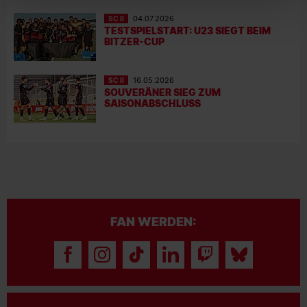
SC II
04.07.2026
TESTSPIELSTART: U23 SIEGT BEIM
BITZER-CUP
SC II
16.05.2026
SOUVERÄNER SIEG ZUM
SAISONABSCHLUSS
FAN WERDEN: