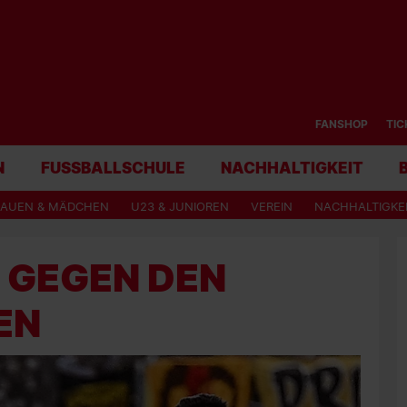
FANSHOP
TIC
N
FUSSBALLSCHULE
NACHHALTIGKEIT
RAUEN & MÄDCHEN
U23 & JUNIOREN
VEREIN
NACHHALTIGKE
 GEGEN DEN
EN