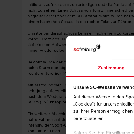
initiieren, aufmerksam zu verteidigen und die Partie au
nicht zu sehen. Einen Schuss von Tom Zimmerschied pari
Angreifer erneut vor dem SC-Strafraum auf, wurde bei s
einem halbhohen Schuss in die rechte Ecke zur Führung 
Unmittelbar darauf schoss Lemmer nach einem zu kurze
vorbei. Trotz des Rückstandes gestaltete der Sport-Cl
läuferischen Aufwand und vielen Positionswechseln ver
immer wieder selber welche in der Hälfte der Gäste.
Belohnt wurde der couragierte Auftritt noch vor der Pa
nahm Sturm den abgewehrten Ball gekonnt mit der Brust
Zustimmung
rechte untere Eck (41.).
Mit Marco Wörner und Alexander Lungwitz für Ambros und
Unsere SC-Website verwend
sehr jung aufgestellte Team, das zunächst wieder verme
nach dem Wiederanpfiff zur nächsten guten Gelegenheit
Auf dieser Webseite des Spo
Sturm (55.) knapp rechts am Tor vorbei.
„Cookies“) für unterschiedli
zu Ihrer Person ermöglichen.
Ein weiterer Abschluss des Stürmers landete nach einer
bereitzustellen.
hatte Fahrner auf der Gegenseite einen Schuss von Stefa
intensiv, der Sport-Club agierte gegen die Sachsen weit
konstanten Level.
Sofern Sie Ihre Einwilligung