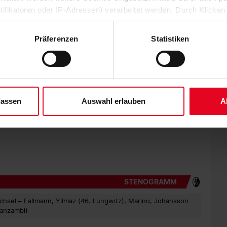
ntifikatoren oder IP-Adressen) verarbeitet werden. Durch Klicken
uca Herrmann (77.) für Dresden, dessen Direktabnahme Sauter
 der Speicherung aller aufgeführten Cookies und der entsprech
Direktabnahme des eingewechselten Robin Meißner. In der
mal enorm.
 die unten jeweils angegebene Zwecke gem. § 25 Abs. 1 TDDDG,
Präferenzen
Statistiken
ene Auswahl treffen und diese durch Klicken auf den „Auswahl er
atz gegen die Wucht der Sachsen und kam in der letztlich
es“ auswählen, werden nur unbedingt erforderliche Cookies einge
rchancen. Ein Pass von Manzambi auf Wörner geriet aber zu
derzeit widerrufen. Weitere Informationen entnehmen Sie bitte un
 Lee ging am Tor vorbei, und einen Flachschuss von Manzambi
 unserem
Impressum
."
lassen
Auswahl erlauben
A
der Rückstand auf einen Nichtabstiegsplatz jetzt fünf
a-Spieltag wartet in einer Woche erneut eine Sonntagspartie.
m SC Preußen Münster an (21. April, 16.30 Uhr).
STENOGRAMM
ichsel – Fallmann, Yilmaz (46. Lungwitz), Marino, Johansson
Manzambi)