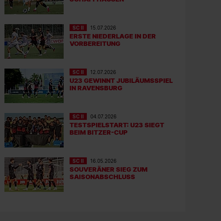
SC II
15.07.2026
ERSTE NIEDERLAGE IN DER
VORBEREITUNG
SC II
12.07.2026
U23 GEWINNT JUBILÄUMSSPIEL
IN RAVENSBURG
SC II
04.07.2026
TESTSPIELSTART: U23 SIEGT
BEIM BITZER-CUP
SC II
16.05.2026
SOUVERÄNER SIEG ZUM
SAISONABSCHLUSS