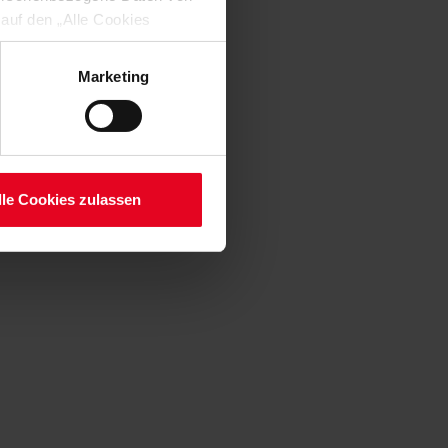
 auf den „Alle Cookies
enden Verarbeitung Ihrer
 Art. 6 Abs. 1 lit. a DSGVO
Marketing
lauben“-Button bestätigen.
setzt. Ihre etwaig erteilten
serer
lle Cookies zulassen