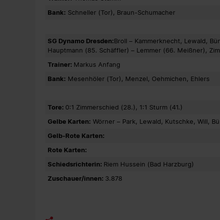
Bank:
Schneller (Tor), Braun-Schumacher
SG Dynamo Dresden:
Broll – Kammerknecht, Lewald, Bünn
Hauptmann (85. Schäffler) – Lemmer (66. Meißner), Zi
Trainer:
Markus Anfang
Bank:
Mesenhöler (Tor), Menzel, Oehmichen, Ehlers
Tore:
0:1 Zimmerschied (28.), 1:1 Sturm (41.)
Gelbe Karten:
Wörner – Park, Lewald, Kutschke, Will, B
Gelb-Rote Karten:
Rote Karten:
Schiedsrichterin:
Riem Hussein (Bad Harzburg)
Zuschauer/innen:
3.878