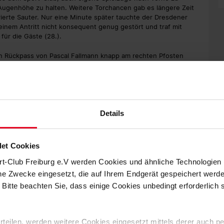
f Augenhöhe zu halten. Weitere Torchancen gab es längere Zeit
erte Sauter. Nur eine Minute später tauchte der Dresdener
einem Antritt nicht konsequent genug gestört und traf mit
für die Gäste (28.).
n Rückpass von Pascal Fallmann knapp am rechten Pfosten
ub die Begegnung weiterhin weitgehend offen. Mit großem
engten die Gastgeber wirkungsvoll die Räume und fanden auch
use mit dem Ausgleich. Nach einem Freistoß aus dem Halbfeld
 an und traf mit dem anschließenden Schuss sehenswert ins
Details
 Yilmaz startete der SC II in den zweiten Durchgang. Das
et Cookies
hrt im Spiel gegen den Ball gefordert war, kam zehn Minuten
. Nach einer Flanke von Lungwitz ging die Direktabnahme von
rt-Club Freiburg e.V werden Cookies und ähnliche Technologie
che Zwecke eingesetzt, die auf Ihrem Endgerät gespeichert werd
 Bitte beachten Sie, dass einige Cookies unbedingt erforderlich
 guten Stunde in den Armen von Torwart Kevin Broll. Zuvor
n Kutschke noch vor der Torlinie abgeblockt. Das Spiel blieb
er mit großer Leidenschaft und auch spielerisch auf einem
 erteilen, werden weitere Cookies eingesetzt mittels derer auch