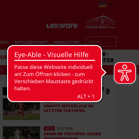
KETS
MITGLIEDSCHAFT
NEWSLETTER
BUSINESS
STADION
MATCHCENTER
IT
MEHR NEWS
SC II
01.08.2026
KNAPPE NIEDERLAGE IM
LETZTEN TESTSPIEL
SC II
18.07.2026
REMIS IM TESTSPIEL GEGEN
SCHAFFHAUSEN