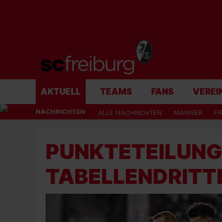
AKTUELL
TEAMS
FANS
VEREI
NACHRICHTEN
ALLE NACHRICHTEN
MÄNNER
F
PUNKTETEILUNG
TABELLENDRITT