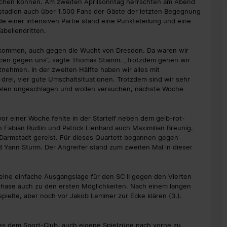
schen können. Am zweiten Aprilsonntag herrschten am Abend
tadion auch über 1.500 Fans der Gäste der letzten Begegnung
 einer intensiven Partie stand eine Punkteteilung und eine
Tabellendritten.
zu kommen, auch gegen die Wucht von Dresden. Da waren wir
hancen gegen uns“, sagte Thomas Stamm. „Trotzdem gehen wir
nehmen. In der zweiten Hälfte haben wir alles mit
drei, vier gute Umschaltsituationen. Trotzdem sind wir sehr
spielen ungeschlagen und wollen versuchen, nächste Woche
r einer Woche fehlte in der Startelf neben dem gelb-rot-
Fabian Rüdlin und Patrick Lienhard auch Maximilian Breunig.
n Darmstadt gereist. Für dieses Quartett begannen gegen
d Yann Sturm. Der Angreifer stand zum zweiten Mal in dieser
keine einfache Ausgangslage für den SC II gegen den Vierten
phase auch zu den ersten Möglichkeiten. Nach einem langen
e spielte, aber noch vor Jakob Lemmer zur Ecke klären (3.).
 es dem Sport-Club, auch eigene Spielzüge nach vorne zu