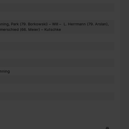
ing, Park (79. Borkowski) – Will – L. Herrmann (79. Arslan),
mmerschied (66. Meier) – Kutschke
ünning