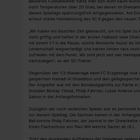
Besseres Fußballwetter hätte man sich wohl kaum wün
noch Temperaturen über 20 Grad, bei denen im Dreisams
dieses Spieltags spannungsfroh entgegensahen. Am Ende
erneut starke Heimleistung des SC II gegen den neuen 
„Wir haben ein bisschen Zeit gebraucht, um ins Spiel 
nicht griffig und hatten in der ersten Halbzeit viele C
mit einem 1:1 in die Pause, solche Momente musst du mit
Leidenschaft wegverteidigt und hatten hinten raus noch 
zufrieden mit dem Punkt. Wir sind jetzt seit vier Heim
nachzulegen“, so der SC-Trainer.
Gegenüber der 1:2-Niederlage beim FC Erzgebirge Aue vo
gesperrten Hamadi Al Ghaddioui und den gelbgesperrten 
Der Angreifer war mit den Bundesligaprofis zur Partie i
Dresden Berkay Yilmaz, Philip Fahrner, Lukas Ambros un
Saison in der Anfangsformation.
Zuzüglich der noch verletzten Spieler war es personell 
vor diesem Spieltag. Die Sachsen kamen in der Anfangs
Ball konnte Philip Fahrner, der zentral in der Dreierkett
Einen Flachschuss von Paul Will wehrte Sauter ab (9.).
Trotz des druckvollen Auftretens der Dresdener gelang