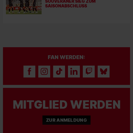
SOUVERÄNER SIEG ZUM
SAISONABSCHLUSS
FAN WERDEN:
MITGLIED WERDEN
ZUR ANMELDUNG