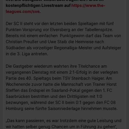
kostenpflichtigen Livestream auf
https://www.the-
leagues.com/sve
.
Der SC II steht vor den letzten beiden Spieltagen mit fünf
Punkten Vorsprung vor Elversberg an der Tabellenspitze.
Bereits mit einem einfachen Punktgewinn darf das Team von
Christian Preußer und Uwe Staib die Heimreise nach
Südbaden als vorzeitiger Regionalliga-Meister und Aufsteiger
in die 3. Liga antreten.
Die Gastgeber wiederum wahrten ihre Titelchance am
vergangenen Dienstag mit einem 2:1-Erfolg in der verlegten
Partie des 40. Spieltags beim TSV Steinbach Haiger. Am
Wochenende zuvor hatte die Mannschaft von Trainer Horst
Steffen das Endspiel im Saarland-Pokal gegen den 1. FC
Saarbrücken bestritten und den Drittligisten mit 1:0
bezwungen, während der SC II beim 0:1 gegen den FC 08
Homburg seine fünfte Saisonniederlage hinnehmen musste.
„Das kann passieren, es war trotzdem eine gute Leistung und
wir hatten selber genug Chancen um in Führung zu gehen“,