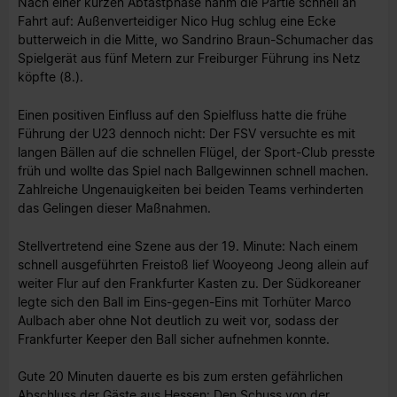
Nach einer kurzen Abtastphase nahm die Partie schnell an
Fahrt auf: Außenverteidiger Nico Hug schlug eine Ecke
butterweich in die Mitte, wo Sandrino Braun-Schumacher das
Spielgerät aus fünf Metern zur Freiburger Führung ins Netz
köpfte (8.).
Einen positiven Einfluss auf den Spielfluss hatte die frühe
Führung der U23 dennoch nicht: Der FSV versuchte es mit
langen Bällen auf die schnellen Flügel, der Sport-Club presste
früh und wollte das Spiel nach Ballgewinnen schnell machen.
Zahlreiche Ungenauigkeiten bei beiden Teams verhinderten
das Gelingen dieser Maßnahmen.
Stellvertretend eine Szene aus der 19. Minute: Nach einem
schnell ausgeführten Freistoß lief Wooyeong Jeong allein auf
weiter Flur auf den Frankfurter Kasten zu. Der Südkoreaner
legte sich den Ball im Eins-gegen-Eins mit Torhüter Marco
Aulbach aber ohne Not deutlich zu weit vor, sodass der
Frankfurter Keeper den Ball sicher aufnehmen konnte.
Gute 20 Minuten dauerte es bis zum ersten gefährlichen
Abschluss der Gäste aus Hessen: Den Schuss von der