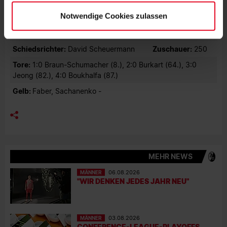
Nothnagel, Wilton - Born (72., Weinhardt), Azaouagh,
Burdenski (64. Alawie), Straub - Güclü, Plut
Notwendige Cookies zulassen
Trainer:
Thomas Brendel
Schiedsrichter:
David Scheuermann
Zuschauer:
250
Tore:
1:0 Braun-Schumacher (8.), 2:0 Burkart (64.), 3:0
Jeong (82.), 4:0 Boukhalfa (87.)
Gelb:
Faber, Sachanenko -
MEHR NEWS
MÄNNER
06.08.2026
"WIR DENKEN JEDES JAHR NEU"
MÄNNER
03.08.2026
CONFERENCE-LEAGUE-PLAYOFFS