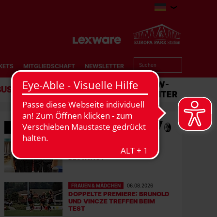
KETS
MITGLIEDSCHAFT
NEWSLETTER
BUSINESS
STADION
MATCHCENTER
MEHR NEWS
FRAUEN & MÄDCHEN
07.08.2026
LISA KARL ALS KAPITÄNIN
BESTÄTIGT
FRAUEN & MÄDCHEN
06.08.2026
DOPPELTE PREMIERE: BRUNOLD
UND VINCZE TREFFEN BEIM
TEST