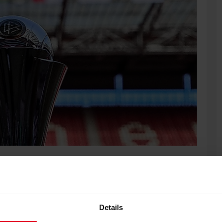
r 2. Runde des DFB-Pokals auswärts auf den SC Sand. Der
in der Übersicht.
Details
uss der Sport-Club beim SC Sand antreten. Anstoß in der
.