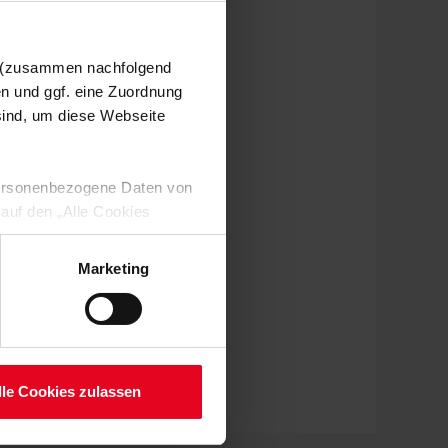
n (zusammen nachfolgend
en und ggf. eine Zuordnung
 sind, um diese Webseite
 personenbezogene Daten von
 auf den „Alle Cookies
enden Verarbeitung Ihrer
 Art. 6 Abs. 1 lit. a DSGVO
Marketing
lauben“-Button bestätigen.
setzt. Ihre etwaig erteilten
serer
lle Cookies zulassen