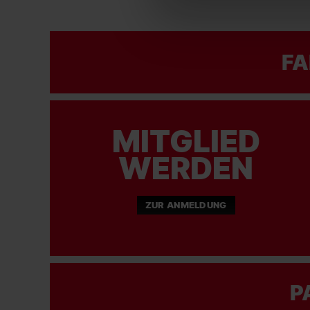
FA
MITGLIED
WERDEN
ZUR ANMELDUNG
P