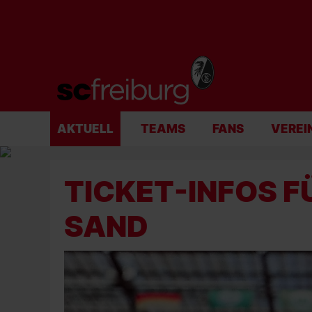
AKTUELL
TEAMS
FANS
VEREI
TICKET-INFOS F
SAND