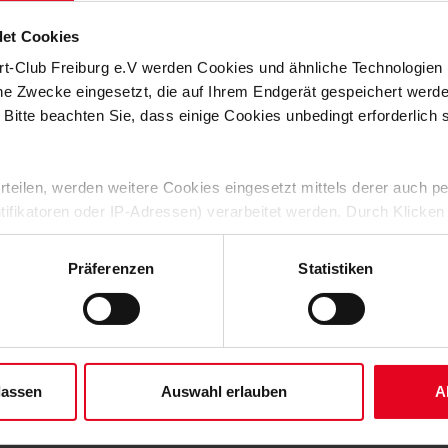
es bis zum 05. September im
Ticket-Onlineshop
der
et Cookies
r Schüler/innen, Student/innen, Renter/innen und Menschen mit
rt-Club Freiburg e.V werden Cookies und ähnliche Technologie
 nur noch an der Tageskasse erworben werden, die am
ahren erhalten kostenlosen Eintritt und benötigen keine
che Zwecke eingesetzt, die auf Ihrem Endgerät gespeichert werd
 Bitte beachten Sie, dass einige Cookies unbedingt erforderlich
 für je 5 Euro erhältlich. Dieses Angebot gilt nur für
ng gilt nur für den tatsächlichen Kartennutzer und nicht für
tennutzer beim Besuch der Adams Arena am Spieltag
 erteilen, werden weitere Cookies eingesetzt mittels derer auch
den. Anmeldung zur Ticketreservierung für Jugendgruppen
ntifikatoren oder IP-Adressen) verarbeitet werden. Durch Klicken
 (Zahlung und Abholung an der Tageskasse).
 der Speicherung aller aufgeführten Cookies und der entsprech
 die unten jeweils angegebene Zwecke gem. § 25 Abs. 1 TDDDG,
Präferenzen
Statistiken
ene Auswahl treffen und diese durch Klicken auf den „Auswahl er
es“ auswählen, werden nur unbedingt erforderliche Cookies einge
derzeit widerrufen. Weitere Informationen entnehmen Sie bitte un
 unserem
Impressum
."
lassen
Auswahl erlauben
A