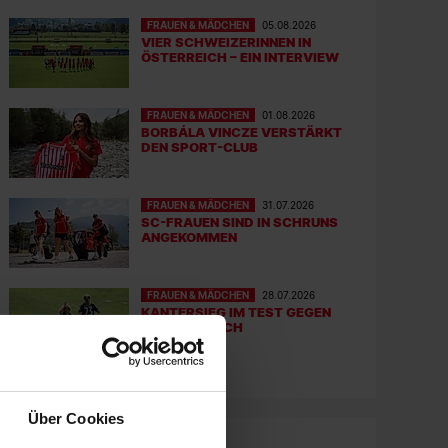
FRAUEN & MÄDCHEN
05.08.2026
VIER SCHWEIZERINNEN IN
ÖSTERREICH – EIN INTERVIEW
FRAUEN & MÄDCHEN
01.08.2026
BORBÁLA VINCZE VERSTÄRKT
DEN SPORT-CLUB
FRAUEN & MÄDCHEN
31.07.2026
SC-FRAUEN SIND IN SCHRUNS
ANGEKOMMEN
FRAUEN & MÄDCHEN
28.07.2026
KANTERSIEG IM TEST GEGEN
DEN FC ZÜRICH
Über Cookies