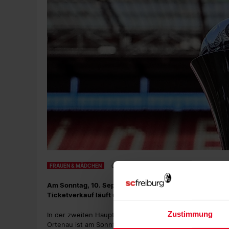
FRAUEN & MÄDCHEN
04.09.2023
Am Sonntag, 10. September, trifft der Sport-Club in de
Ticketverkauf läuft über die Gastgeberinnen. Alle Infos 
Zustimmung
In der zweiten Hauptrunde des DFB-Pokals der Frauen m
Ortenau ist am Sonntagmittag, 10. September, um 14 Uhr