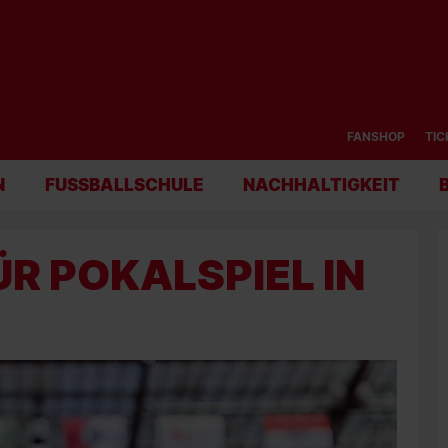
FANSHOP
TIC
N
FUSSBALLSCHULE
NACHHALTIGKEIT
ÜR POKALSPIEL IN