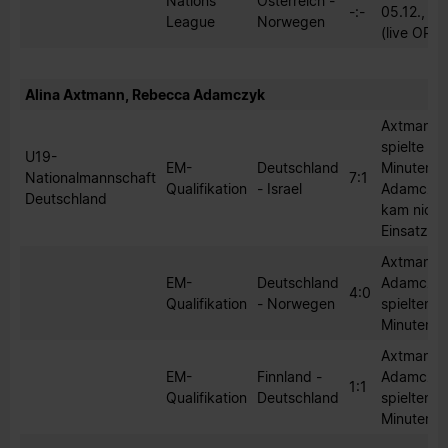
Nations
Österreich -
-:-
05.12., 19
League
Norwegen
(live ORF)
Alina Axtmann, Rebecca Adamczyk
Axtmann
spielte 90
U19-
EM-
Deutschland
Minuten,
Nationalmannschaft
7:1
Qualifikation
- Israel
Adamczy
Deutschland
kam nicht
Einsatz.
Axtmann 
EM-
Deutschland
Adamczy
4:0
Qualifikation
- Norwegen
spielten 9
Minuten.
Axtmann 
EM-
Finnland -
Adamczy
1:1
Qualifikation
Deutschland
spielten 9
Minuten.