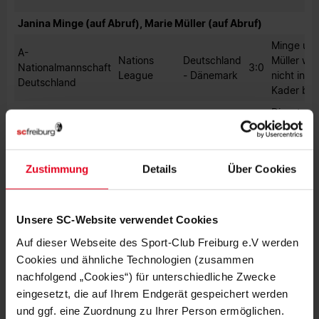
Janina Minge (auf Abruf), Marie Müller (auf Abruf)
Minge un
A-
Nations
Deutschland
Müller wu
Nationalmannschaft
3:0
League
- Dänemark
nicht in d
Deutschland
Kader ber
Dienstag,
Nations
Wales -
05.12., 19
-:-
League
Deutschland
(live
sportscha
Zustimmung
Details
Über Cookies
Foto: Imago Images
Unsere SC-Website verwendet Cookies
Auf dieser Webseite des Sport-Club Freiburg e.V werden
Cookies und ähnliche Technologien (zusammen
nachfolgend „Cookies“) für unterschiedliche Zwecke
eingesetzt, die auf Ihrem Endgerät gespeichert werden
MEHR NEWS
und ggf. eine Zuordnung zu Ihrer Person ermöglichen.