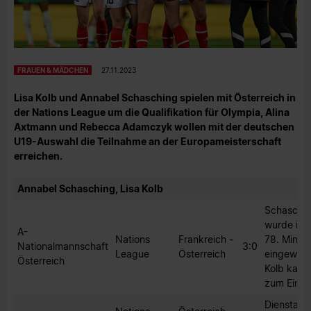
FRAUEN & MÄDCHEN
27.11.2023
Lisa Kolb und Annabel Schasching spielen mit Österreich in
der Nations League um die Qualifikation für Olympia, Alina
Axtmann und Rebecca Adamczyk wollen mit der deutschen
U19-Auswahl die Teilnahme an der Europameisterschaft
erreichen.
Annabel Schasching, Lisa Kolb
Schaschi
wurde in 
A-
Nations
Frankreich -
78. Minut
Nationalmannschaft
3:0
League
Österreich
eingewech
Österreich
Kolb kam 
zum Einsa
Dienstag,