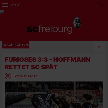
MENÜ
NACHRICHTEN
FURIOSES 3:3 - HOFFMANN
RETTET SC SPÄT
Fotos ansehen