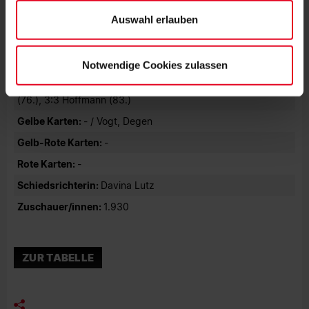
Trainer:
Daniel Weber
Auswahl erlauben
Bank:
Palm, Cordes, Osigus, Uebach
Notwendige Cookies zulassen
Tore:
1:0 Müller (34., HE), 2:0 Kayikci (39.), 2:1
Wiankowska (45+2., FE), 2:2 Meßmer (72.), 2:3 Achcinska
(76.), 3:3 Hoffmann (83.)
Gelbe Karten:
- / Vogt, Degen
Gelb-Rote Karten:
-
Rote Karten:
-
Schiedsrichterin:
Davina Lutz
Zuschauer/innen:
1.930
ZUR TABELLE