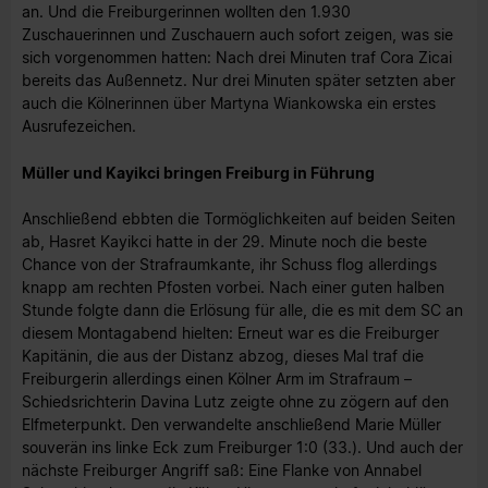
an. Und die Freiburgerinnen wollten den 1.930
Zuschauerinnen und Zuschauern auch sofort zeigen, was sie
sich vorgenommen hatten: Nach drei Minuten traf Cora Zicai
bereits das Außennetz. Nur drei Minuten später setzten aber
auch die Kölnerinnen über Martyna Wiankowska ein erstes
Ausrufezeichen.
Müller und Kayikci bringen Freiburg in Führung
Anschließend ebbten die Tormöglichkeiten auf beiden Seiten
ab, Hasret Kayikci hatte in der 29. Minute noch die beste
Chance von der Strafraumkante, ihr Schuss flog allerdings
knapp am rechten Pfosten vorbei. Nach einer guten halben
Stunde folgte dann die Erlösung für alle, die es mit dem SC an
diesem Montagabend hielten: Erneut war es die Freiburger
Kapitänin, die aus der Distanz abzog, dieses Mal traf die
Freiburgerin allerdings einen Kölner Arm im Strafraum –
Schiedsrichterin Davina Lutz zeigte ohne zu zögern auf den
Elfmeterpunkt. Den verwandelte anschließend Marie Müller
souverän ins linke Eck zum Freiburger 1:0 (33.). Und auch der
nächste Freiburger Angriff saß: Eine Flanke von Annabel