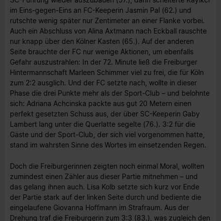
im Eins-gegen-Eins an FC-Keeperin Jasmin Pal (62.) und
rutschte wenig später nur Zentimeter an einer Flanke vorbei.
Auch ein Abschluss von Alina Axtmann nach Eckball rauschte
nur knapp über den Kölner Kasten (65.). Auf der anderen
Seite brauchte der FC nur wenige Aktionen, um ebenfalls
Gefahr auszustrahlen: In der 72. Minute ließ die Freiburger
Hintermannschaft Marleen Schimmer viel zu frei, die für Köln
zum 2:2 ausglich. Und der FC setzte nach, wollte in dieser
Phase die drei Punkte mehr als der Sport-Club – und belohnte
sich: Adriana Achcinska packte aus gut 20 Metern einen
perfekt gesetzten Schuss aus, der über SC-Keeperin Gaby
Lambert lang unter die Querlatte segelte (76.). 3:2 für die
Gäste und der Sport-Club, der sich viel vorgenommen hatte,
stand im wahrsten Sinne des Wortes im einsetzenden Regen.
Doch die Freiburgerinnen zeigten noch einmal Moral, wollten
zumindest einen Zähler aus dieser Partie mitnehmen – und
das gelang ihnen auch. Lisa Kolb setzte sich kurz vor Ende
der Partie stark auf der linken Seite durch und bediente die
eingelaufene Giovanna Hoffmann im Strafraum. Aus der
Drehung traf die Freiburgerin zum 3:3 (83.), was zugleich den