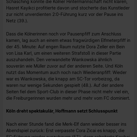
Schasching konnte die Kölner Hintermannschaft nicht klären,
Hasret Kayikci profitierte davon und stocherte das Kunstleder
zur nicht unverdienten 2:0-Führung kurz vor der Pause ins
Netz (39.).
Dass die Kölnerinnen noch vor Pausenpfiff zum Anschluss
kamen, lag auch an einem etwas fragwürdigen Elfmeterpfiff in
der 45. Minute: Auf engen Raum nutzte Dora Zeller ein Bein
von Lisa Karl, um einen weiteren Strafstoß in dieser Partie
auszuhandeln. Den verwandelte Wiankowska ähnlich
souverän wie Müller zuvor auf der anderen Seite. Und Köln
nutzt das Momentum auch noch nach Wiederanpfiff: Wieder
war es Wiankowska, die knapp am SC-Tor vorbeizog, da
waren nur wenige Sekunden gespielt (48.). Auf der andere
Seiten fiel dem Sport-Club in dieser Phase nicht mehr viel ein,
die Freiburgerinnen wurden mehr und mehr vom FC dominiert.
Köln dreht spektakulär, Hoffmann setzt Schlusspunkt
Nach einer Stunde fand die Merk-Elf dann wieder besser ins
Abendspiel zurück: Erst verpasste Cora Zicai es knapp, die
SC-Führung wieder auszubauen (57.), dann scheiterte Kayikci