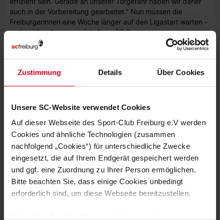
effizient sein. Gerade an unserer Torgefahr haben wir daher
auch in der Vorbereitung gearbeitet." Nun müssen die
Freiburgerinnen eine Woche länger auf den Ligastart warten -
und spielen dann auswärts beim FC Bayern.
Foto: Lars Hinter
Zustimmung
Details
Über Cookies
Unsere SC-Website verwendet Cookies
Auf dieser Webseite des Sport-Club Freiburg e.V werden
MEHR NEWS
Cookies und ähnliche Technologien (zusammen
FRAUEN & MÄDCHEN
07.08.2026
nachfolgend „Cookies“) für unterschiedliche Zwecke
LISA KARL ALS KAPITÄNIN BESTÄTIGT
eingesetzt, die auf Ihrem Endgerät gespeichert werden
und ggf. eine Zuordnung zu Ihrer Person ermöglichen.
Bitte beachten Sie, dass einige Cookies unbedingt
FRAUEN & MÄDCHEN
06.08.2026
DOPPELTE PREMIERE: BRUNOLD UND
erforderlich sind, um diese Webseite bereitzustellen.
VINCZE TREFFEN BEIM TEST
Sofern Sie Ihre Einwilligung erteilen, werden weitere