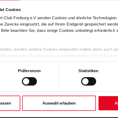
schaffenen Juniorinnen-DFB-Pokal steht für die Freiburger
tt in der B-Juniorinnen-Bundesliga Süd tritt der SC ab dieser
et Cookies
"Die Stimmung nach dem Pokalspiel ist sehr gut und
rt-Club Freiburg e.V werden Cookies und ähnliche Technologie
ieder gut genutzt, um uns auf die Liga vorzubereiten", sagt
14 Uhr bei der SG Markgräflerland zu Gast - die Vorfreude auf
che Zwecke eingesetzt, die auf Ihrem Endgerät gespeichert werd
htig Lust, sich in den Duellen mit den Jungs zu beweisen und
 Bitte beachten Sie, dass einige Cookies unbedingt erforderlich
rkgräflerland erwarten wir am Samstag einen starken Gegner,
ische agieren wird", so Müller. "Für uns wird es wichtig sein,
 und stets alles reinzuwerfen."
 erteilen, werden weitere Cookies eingesetzt mittels derer auch
ntifikatoren oder IP-Adressen) verarbeitet werden. Durch Klicken
 der Speicherung aller aufgeführten Cookies und der entsprech
iburg - FC Wittlingen | 14. September | 14 Uhr
 die unten jeweils angegebene Zwecke gem. § 25 Abs. 1 TDDDG,
Präferenzen
Statistiken
ene Auswahl treffen und diese durch Klicken auf den „Auswahl er
es“ auswählen, werden nur unbedingt erforderliche Cookies einge
derzeit widerrufen. Weitere Informationen entnehmen Sie bitte un
 unserem
Impressum
."
lassen
Auswahl erlauben
A