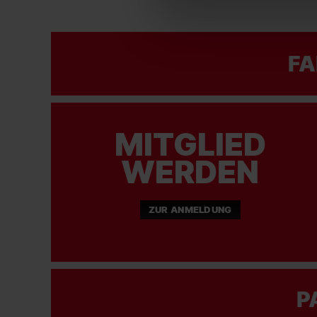
FA
MITGLIED
WERDEN
ZUR ANMELDUNG
P