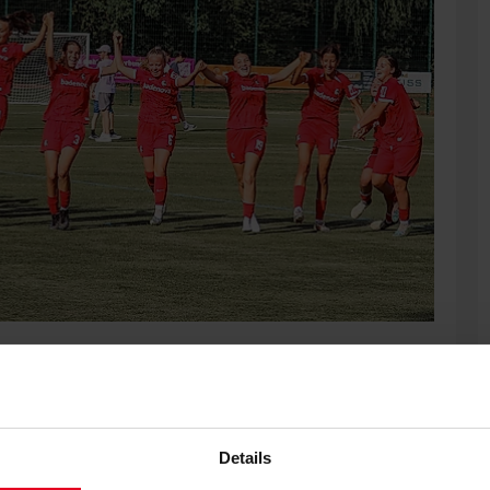
kgräflerland in die Landesliga. Die U15 empfängt den FC
schau.
Details
 - SC Freiburg | 14. September | 14 Uhr