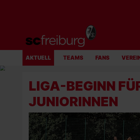
AKTUELL
TEAMS
FANS
VEREI
LIGA-BEGINN FÜR
JUNIORINNEN