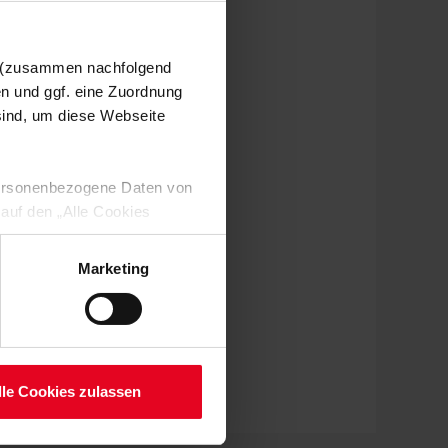
n (zusammen nachfolgend
en und ggf. eine Zuordnung
 sind, um diese Webseite
 personenbezogene Daten von
 auf den „Alle Cookies
enden Verarbeitung Ihrer
 Art. 6 Abs. 1 lit. a DSGVO
Marketing
lauben“-Button bestätigen.
setzt. Ihre etwaig erteilten
serer
lle Cookies zulassen