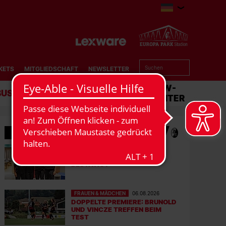
KETS
MITGLIEDSCHAFT
NEWSLETTER
BUSINESS
STADION
MATCHCENTER
MEHR NEWS
FRAUEN & MÄDCHEN
07.08.2026
LISA KARL ALS KAPITÄNIN
BESTÄTIGT
FRAUEN & MÄDCHEN
06.08.2026
DOPPELTE PREMIERE: BRUNOLD
UND VINCZE TREFFEN BEIM
TEST