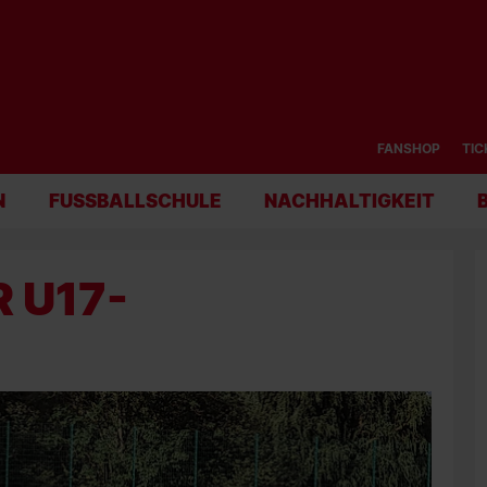
FANSHOP
TIC
N
FUSSBALLSCHULE
NACHHALTIGKEIT
 U17-