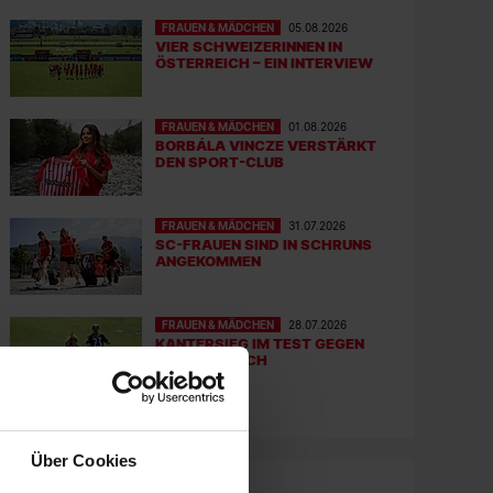
FRAUEN & MÄDCHEN
05.08.2026
VIER SCHWEIZERINNEN IN
ÖSTERREICH – EIN INTERVIEW
FRAUEN & MÄDCHEN
01.08.2026
BORBÁLA VINCZE VERSTÄRKT
DEN SPORT-CLUB
FRAUEN & MÄDCHEN
31.07.2026
SC-FRAUEN SIND IN SCHRUNS
ANGEKOMMEN
FRAUEN & MÄDCHEN
28.07.2026
KANTERSIEG IM TEST GEGEN
DEN FC ZÜRICH
Über Cookies