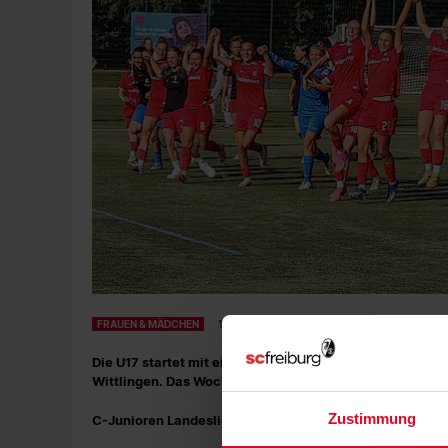
FRAUEN & MÄDCHEN
12.09.2024
Die U17 startet mit einem Auswärtsspiel bei der SG Mar
Wittlingen. Das Wochenende der Juniorinnen in der Vor
Zustimmung
C-Junioren Landesliga | 1. Spieltag | SG Markgräflerland