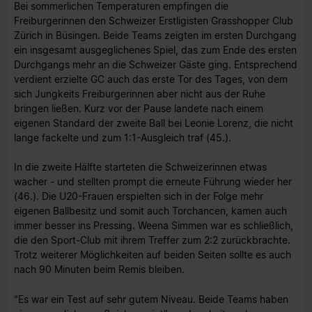
Bei sommerlichen Temperaturen empfingen die
Freiburgerinnen den Schweizer Erstligisten Grasshopper Club
Zürich in Büsingen. Beide Teams zeigten im ersten Durchgang
ein insgesamt ausgeglichenes Spiel, das zum Ende des ersten
Durchgangs mehr an die Schweizer Gäste ging. Entsprechend
verdient erzielte GC auch das erste Tor des Tages, von dem
sich Jungkeits Freiburgerinnen aber nicht aus der Ruhe
bringen ließen. Kurz vor der Pause landete nach einem
eigenen Standard der zweite Ball bei Leonie Lorenz, die nicht
lange fackelte und zum 1:1-Ausgleich traf (45.).
In die zweite Hälfte starteten die Schweizerinnen etwas
wacher - und stellten prompt die erneute Führung wieder her
(46.). Die U20-Frauen erspielten sich in der Folge mehr
eigenen Ballbesitz und somit auch Torchancen, kamen auch
immer besser ins Pressing. Weena Simmen war es schließlich,
die den Sport-Club mit ihrem Treffer zum 2:2 zurückbrachte.
Trotz weiterer Möglichkeiten auf beiden Seiten sollte es auch
nach 90 Minuten beim Remis bleiben.
"Es war ein Test auf sehr gutem Niveau. Beide Teams haben