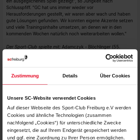
ein ausgeglichenes Spiel gezeigt", so Jungkeit nach
Schlusspfiff. "GC hat uns immer wieder vor
Herausforderungen gestellt, wir waren aber wach und haben
gute Lösungen gefunden. Wir konnten eigene Akzente setzen
und viele Trainingsinhalte umsetzen, an denen wir in den
kommenden Wochen natürlich noch weiterarbeiten wollen."
Der Sport-Club spielte mit:
Adamczyk - Blöchlinger (55.
Wunderlich), Volpert (46. Maas), Ezebinyuo, Heck (70.
Sadikou) - Scholle (55. Traore), Simmen, Schmit - Scherer,
Lorenz (70. Rummel), Schick
Zustimmung
Details
Über Cookies
Niklas Batsch
Foto: SC Freiburg (Archivbild)
Unsere SC-Website verwendet Cookies
Auf dieser Webseite des Sport-Club Freiburg e.V werden
Cookies und ähnliche Technologien (zusammen
nachfolgend „Cookies“) für unterschiedliche Zwecke
eingesetzt, die auf Ihrem Endgerät gespeichert werden
und ggf. eine Zuordnung zu Ihrer Person ermöglichen.
MEHR NEWS