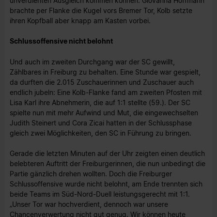
unverdienten Ausgleich kommen können: Giovanna Hoffmann
brachte per Flanke die Kugel vors Bremer Tor, Kolb setzte
ihren Kopfball aber knapp am Kasten vorbei.
Schlussoffensive nicht belohnt
Und auch im zweiten Durchgang war der SC gewillt,
Zählbares in Freiburg zu behalten. Eine Stunde war gespielt,
da durften die 2.015 Zuschauerinnen und Zuschauer auch
endlich jubeln: Eine Kolb-Flanke fand am zweiten Pfosten mit
Lisa Karl ihre Abnehmerin, die auf 1:1 stellte (59.). Der SC
spielte nun mit mehr Aufwind und Mut, die eingewechselten
Judith Steinert und Cora Zicai hatten in der Schlussphase
gleich zwei Möglichkeiten, den SC in Führung zu bringen.
Gerade die letzten Minuten auf der Uhr zeigten einen deutlich
belebteren Auftritt der Freiburgerinnen, die nun unbedingt die
Partie gänzlich drehen wollten. Doch die Freiburger
Schlussoffensive wurde nicht belohnt, am Ende trennten sich
beide Teams im Süd-Nord-Duell leistungsgerecht mit 1:1.
„Unser Tor war hochverdient, dennoch war unsere
Chancenverwertung nicht gut genug. Wir können heute