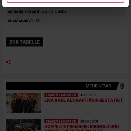
Rote Karten:
-
Schiedsrichterin:
Laura Duske
Zuschauer:
2.015
ZUR TABELLE
MEHR NEWS
FRAUEN & MÄDCHEN
07.08.2026
LISA KARL ALS KAPITÄNIN BESTÄTIGT
FRAUEN & MÄDCHEN
06.08.2026
DOPPELTE PREMIERE: BRUNOLD UND