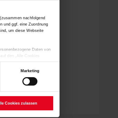
n (zusammen nachfolgend
en und ggf. eine Zuordnung
 sind, um diese Webseite
 personenbezogene Daten von
 auf den „Alle Cookies
enden Verarbeitung Ihrer
 Art. 6 Abs. 1 lit. a DSGVO
Marketing
lauben“-Button bestätigen.
setzt. Ihre etwaig erteilten
serer
lle Cookies zulassen