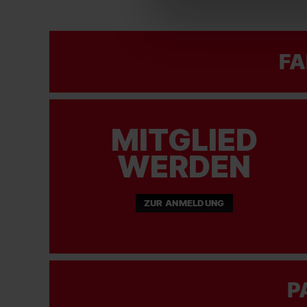
FA
MITGLIED
WERDEN
ZUR ANMELDUNG
P