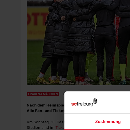
FRAUEN & MÄDCHEN
05.12.2022
Nach dem Heimspiel-Abschluss gegen Duisburg, geht es
Alle Fan- und Ticket-Infos für die Partie in Köln im Über
Zustimmung
Am Sonntag, 11. Dezember, spielen die SC-Frauen um 13 U
Stadion sind im
Ticket-Onlineshop
der Gastgeberinnen erh