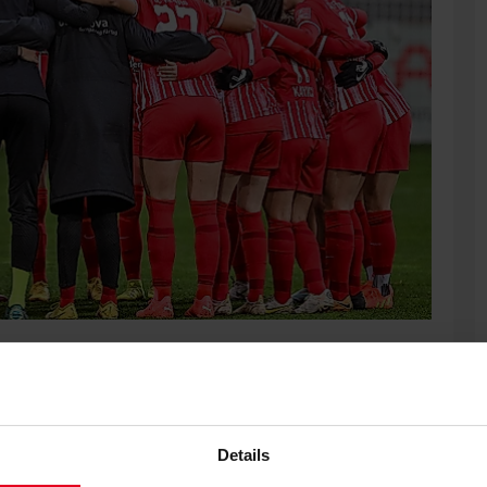
 für die SC-Frauen zum Jahresabschluss beim 1. FC Köln.
blick.
Details
hr beim 1. FC Köln. Tickets für die Partie im Franz-Kremer-
ältlich. Stehplätze gibt es für 8 Euro, Sitzplätze für 10 Euro.