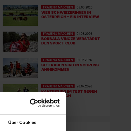
FRAUEN & MÄDCHEN
05.08.2026
VIER SCHWEIZERINNEN IN
ÖSTERREICH – EIN INTERVIEW
FRAUEN & MÄDCHEN
01.08.2026
BORBÁLA VINCZE VERSTÄRKT
DEN SPORT-CLUB
FRAUEN & MÄDCHEN
31.07.2026
SC-FRAUEN SIND IN SCHRUNS
ANGEKOMMEN
FRAUEN & MÄDCHEN
28.07.2026
KANTERSIEG IM TEST GEGEN
DEN FC ZÜRICH
Über Cookies