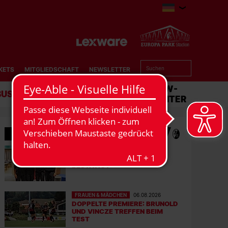
KETS
MITGLIEDSCHAFT
NEWSLETTER
BUSINESS
STADION
MATCHCENTER
MEHR NEWS
FRAUEN & MÄDCHEN
07.08.2026
LISA KARL ALS KAPITÄNIN
BESTÄTIGT
FRAUEN & MÄDCHEN
06.08.2026
DOPPELTE PREMIERE: BRUNOLD
UND VINCZE TREFFEN BEIM
TEST