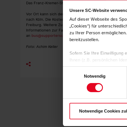
Das Franz-Kremer-Stadion öffnet 90 Minuten vor Ansto
Unsere SC-Website verwend
Vor Ort kann sich der Sport-Club auf Unterstützung fre
Auf dieser Webseite des Spo
nach Köln. Die Kosten belaufen sich auf 40 Euro pro Per
Freiburg. Weitere Zustiege sind in der Paduaallee Freibu
„Cookies“) für unterschiedli
Informationen zur Fan-Fahrt gibt's über die Supporters 
zu Ihrer Person ermöglichen.
an
bus@supporterscrew.org
möglich.
bereitzustellen.
Foto: Achim Keller
Sofern Sie Ihre Einwilligung
Ihnen (z.B. persönlichen Ide
zulassen“-Button stimmen Sie
Einwilligungsauswahl
personenbezogenen Daten für
Notwendig
zu. Sie können auch eine eig
Soweit Sie „Notwendige Cooki
Einwilligungen können Sie je
Datenschutzerklärung
und
Notwendige Cookies zu