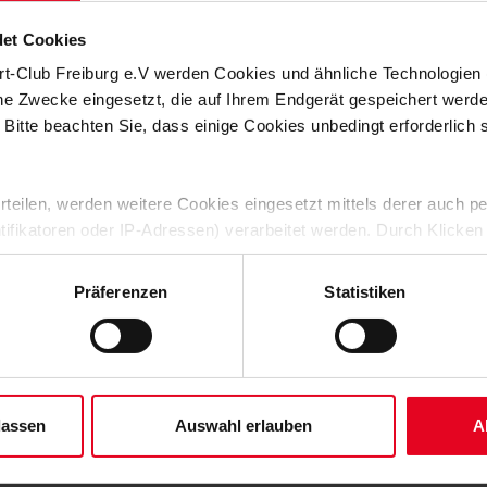
ß.
et Cookies
uen: Die Supporters Crew Freiburg organisiert einen Fan-Bus
rt-Club Freiburg e.V werden Cookies und ähnliche Technologie
son. Der Bus startet um 5:00 Uhr an der Kronenbrücke in
rg, in Herbolzheim und in Offenburg möglich. Alle
che Zwecke eingesetzt, die auf Ihrem Endgerät gespeichert werd
Crew, Anmeldungen sind mit Angabe des Einstiegsorts via Mail
 Bitte beachten Sie, dass einige Cookies unbedingt erforderlich
 erteilen, werden weitere Cookies eingesetzt mittels derer auch
ntifikatoren oder IP-Adressen) verarbeitet werden. Durch Klicken
 der Speicherung aller aufgeführten Cookies und der entsprech
 die unten jeweils angegebene Zwecke gem. § 25 Abs. 1 TDDDG,
Präferenzen
Statistiken
ene Auswahl treffen und diese durch Klicken auf den „Auswahl er
es“ auswählen, werden nur unbedingt erforderliche Cookies einge
derzeit widerrufen. Weitere Informationen entnehmen Sie bitte un
 unserem
Impressum
."
lassen
Auswahl erlauben
A