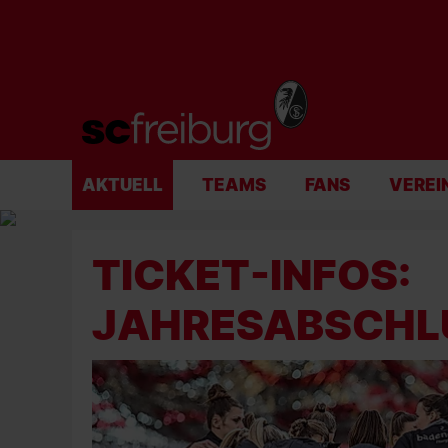
AKTUELL
TEAMS
FANS
VEREI
TICKET-INFOS:
JAHRESABSCHLU