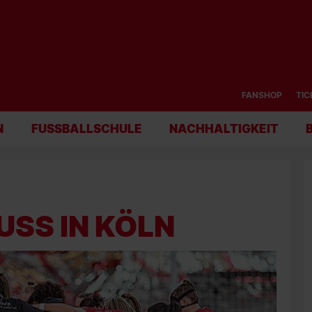
FANSHOP
TIC
N
FUSSBALLSCHULE
NACHHALTIGKEIT
SS IN KÖLN