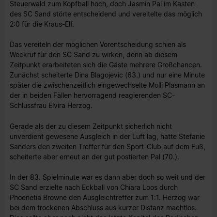
Steuerwald zum Kopfball hoch, doch Jasmin Pal im Kasten
des SC Sand störte entscheidend und vereitelte das möglich
2:0 für die Kraus-Elf.
Das vereiteln der möglichen Vorentscheidung schien als
Weckruf für den SC Sand zu wirken, denn ab diesem
Zeitpunkt erarbeiteten sich die Gäste mehrere Großchancen.
Zunächst scheiterte Dina Blagojevic (63.) und nur eine Minute
später die zwischenzeitlich eingewechselte Molli Plasmann an
der in beiden Fällen hervorragend reagierenden SC-
Schlussfrau Elvira Herzog.
Gerade als der zu diesem Zeitpunkt sicherlich nicht
unverdient gewesene Ausgleich in der Luft lag, hatte Stefanie
Sanders den zweiten Treffer für den Sport-Club auf dem Fuß,
scheiterte aber erneut an der gut postierten Pal (70.).
In der 83. Spielminute war es dann aber doch so weit und der
SC Sand erzielte nach Eckball von Chiara Loos durch
Phoenetia Browne den Ausgleichtreffer zum 1:1. Herzog war
bei dem trockenen Abschluss aus kurzer Distanz machtlos.