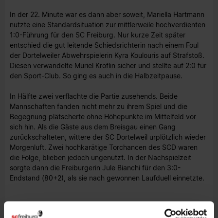
In der 22. Minute war es dann aber soweit, Mariella Hartmann
nutzte eine Standardsituation zur mittlerweile hochverdienten
1:0-Führung für den SC Freiburg. Nur kurze Zeit später
entschied die gut leitende Schiedsrichterin nach einem Foul
der Dortelweiler Abwehrspielerin Kyra Koulouris auf Strafstoß.
Diesen verwandelte Muriel Kroflin sicher und stellte auf 2:0 für
den Sport-Club. So ging es auch in die Halbzeitpause.
In Hälfte zwei verflachte die Partie zusehends. Beide
Mannschaften fanden nicht mehr zu ihrem Spiel und die
Begegnung plätscherte ohne Höhepunkte im Mittelfeld vor
sich hin. Als die Gäste aus dem Breisgau einen Gang
zurückschalteten, wittere der SC Dortelweil urplötzlich wieder
Morgenluft. Zwei hochkarätige Torchancen des SCD waren
die Folge, blieben jedoch ungenutzt. In der Nachspielzeit
sorgte dann die Freiburgerin Jule Bianchi für den 3:0-
Endstand (80+2), als sie nach gewonnen Laufduell einnetzte.