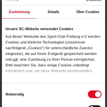
Zustimmung
Details
Über Cookies
MEHR NEWS
FRAUEN & MÄDCHEN
06.08.2026
DOPPELTE PREMIERE: BRUNOLD UND
Unsere SC-Website verwendet Cookies
VINCZE TREFFEN BEIM TEST
Auf dieser Webseite des Sport-Club Freiburg e.V werden
Cookies und ähnliche Technologien (zusammen
FRAUEN & MÄDCHEN
05.08.2026
VIER SCHWEIZERINNEN IN
nachfolgend „Cookies“) für unterschiedliche Zwecke
ÖSTERREICH – EIN INTERVIEW
eingesetzt, die auf Ihrem Endgerät gespeichert werden
und ggf. eine Zuordnung zu Ihrer Person ermöglichen.
Bitte beachten Sie, dass einige Cookies unbedingt
FRAUEN & MÄDCHEN
01.08.2026
BORBÁLA VINCZE VERSTÄRKT DEN
erforderlich sind, um diese Webseite bereitzustellen.
SPORT-CLUB
Sofern Sie Ihre Einwilligung erteilen, werden weitere
FRAUEN & MÄDCHEN
31.07.2026
Cookies eingesetzt mittels derer auch personenbezogene
Einwilligungsauswahl
SC-FRAUEN SIND IN SCHRUNS
Daten von Ihnen (z.B. persönlichen Identifikatoren oder
ANGEKOMMEN
Notwendig
IP-Adressen) verarbeitet werden. Durch Klicken auf den
„Alle Cookies zulassen“-Button stimmen Sie der