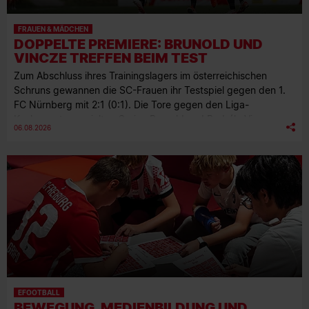
FRAUEN & MÄDCHEN
DOPPELTE PREMIERE: BRUNOLD UND
VINCZE TREFFEN BEIM TEST
Zum Abschluss ihres Trainingslagers im österreichischen
Schruns gewannen die SC-Frauen ihr Testspiel gegen den 1.
FC Nürnberg mit 2:1 (0:1). Die Tore gegen den Liga-
Konkurrenten erzielten Carina Brunold und Borbála Vincze.
06.08.2026
EFOOTBALL
BEWEGUNG, MEDIENBILDUNG UND