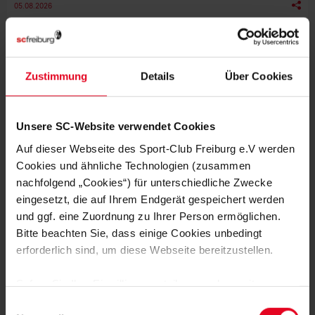
05.08.2026
Trainingslager und mehreren Testspielen. Vor dem Auftakt
haben wir mit Trainer Bernhard Weis über die vergangenen
Wochen, den ersten Gegner und die Ziele für die kommende…
SC FREIBURG TV
Zustimmung
Details
Über Cookies
Unsere SC-Website verwendet Cookies
Auf dieser Webseite des Sport-Club Freiburg e.V werden
Cookies und ähnliche Technologien (zusammen
nachfolgend „Cookies“) für unterschiedliche Zwecke
eingesetzt, die auf Ihrem Endgerät gespeichert werden
VIDEO-HIGHLIGHTS GEGEN DIE SPVGG
und ggf. eine Zuordnung zu Ihrer Person ermöglichen.
GREUTHER FÜRTH
Bitte beachten Sie, dass einige Cookies unbedingt
erforderlich sind, um diese Webseite bereitzustellen.
SC-KALENDER
Sofern Sie Ihre Einwilligung erteilen, werden weitere
VORRUNDE GRUPPE E - U19 DFB-NACHWUCHSLIGA -
VOR
Cookies eingesetzt mittels derer auch personenbezogene
1. SPIEL
Einwilligungsauswahl
HEUTE