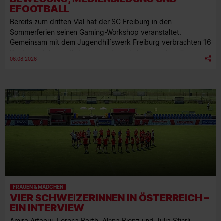
EFOOTBALL
Bereits zum dritten Mal hat der SC Freiburg in den
Sommerferien seinen Gaming-Workshop veranstaltet.
Gemeinsam mit dem Jugendhilfswerk Freiburg verbrachten 16
Kinder und Jugendliche einen abwechslungsreichen Tag am
06.08.2026
Europa-Park Stadion.
FRAUEN & MÄDCHEN
VIER SCHWEIZERINNEN IN ÖSTERREICH –
EIN INTERVIEW
Amira Arfaoui, Lorena Barth, Alena Bienz und Julia Stierli