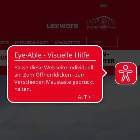
KETS
MITGLIEDSCHAFT
NEWSLETTER
BUSINESS
STADION
MATCHCENTER