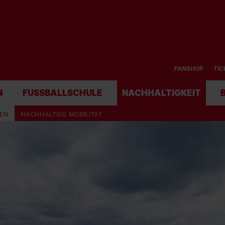
FANSHOP
TIC
N
FUSSBALLSCHULE
NACHHALTIGKEIT
TEN
NACHHALTIGE MOBILITÄT