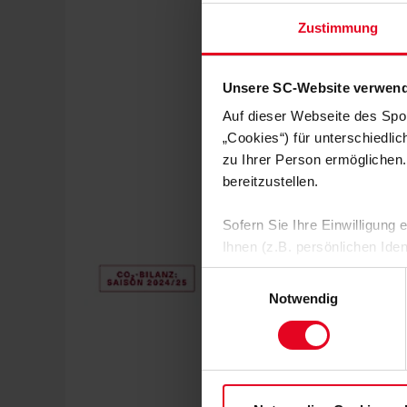
Zustimmung
Unsere SC-Website verwend
Auf dieser Webseite des Spo
„Cookies“) für unterschiedli
zu Ihrer Person ermöglichen.
bereitzustellen.
Sofern Sie Ihre Einwilligung
Ihnen (z.B. persönlichen Ide
zulassen“-Button stimmen Sie
Einwilligungsauswahl
personenbezogenen Daten für
Notwendig
zu. Sie können auch eine eig
Soweit Sie „Notwendige Cooki
Einwilligungen können Sie je
Datenschutzerklärung
und