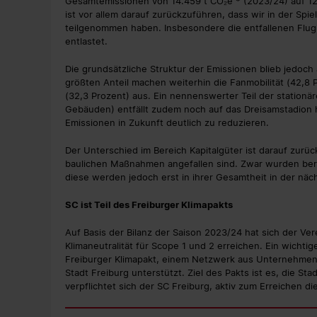
Gesamtemissionen von 14.459 t CO₂e * (2023/24) auf 12.
ist vor allem darauf zurückzuführen, dass wir in der Sp
teilgenommen haben. Insbesondere die entfallenen Flug
entlastet.
Die grundsätzliche Struktur der Emissionen blieb jedoc
größten Anteil machen weiterhin die Fanmobilität (42,8
(32,3 Prozent) aus. Ein nennenswerter Teil der station
Gebäuden) entfällt zudem noch auf das Dreisamstadion 
Emissionen in Zukunft deutlich zu reduzieren.
Der Unterschied im Bereich Kapitalgüter ist darauf zur
baulichen Maßnahmen angefallen sind. Zwar wurden ber
diese werden jedoch erst in ihrer Gesamtheit in der näch
SC ist Teil des Freiburger Klimapakts
Auf Basis der Bilanz der Saison 2023/24 hat sich der Vere
Klimaneutralität für Scope 1 und 2 erreichen. Ein wichtig
Freiburger Klimapakt, einem Netzwerk aus Unternehmen, 
Stadt Freiburg unterstützt. Ziel des Pakts ist es, die S
verpflichtet sich der SC Freiburg, aktiv zum Erreichen di