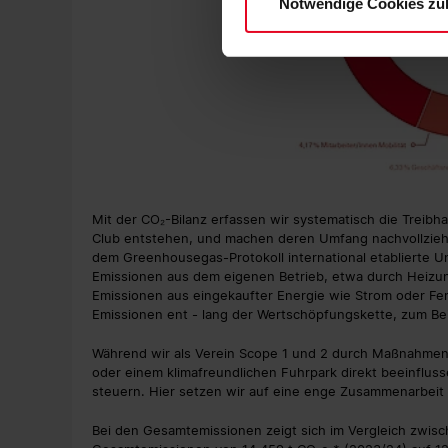
Notwendige Cookies zu
Mit der CO₂-Bilanz erfassen wir systematisch die Treibh
Club entstehen, und machen deren Umfang nachvollziehba
dem Greenhousegas-Protokoll international etablierte Unt
Emissionen aus dem eigenen Betrieb, etwa durch Heizung
Emissionen aus eingekaufter Energie wie Strom oder Fer
Emissionen ent - lang der Wertschöpfungskette, zum Bei
Während wir als Verein Scope 1 und 2 durch Maßnahmen 
oder einem klimafreundlichen Fuhrpark direkt beeinflus
steuern. Hier setzen wir auf eine enge Zusammenarbeit m
Bei den Gesamtemissionen zeigt sich im Vergleich zwis