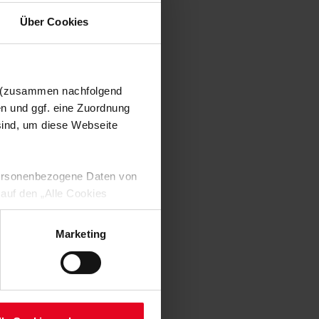
Über Cookies
n (zusammen nachfolgend
en und ggf. eine Zuordnung
 sind, um diese Webseite
 personenbezogene Daten von
 auf den „Alle Cookies
enden Verarbeitung Ihrer
 Art. 6 Abs. 1 lit. a DSGVO
Marketing
lauben“-Button bestätigen.
setzt. Ihre etwaig erteilten
serer