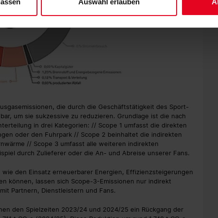
lassen
Auswahl erlauben
A
ausgasemissionen, die durch die Geschäftstätigkeit des Sport-
r, um sie sukzessive zu reduzieren. Grundlage ist die nach
erteilung in drei Kategorien: // Scope 1 umfasst die direkten
en oder den Fuhrpark // Scope 2 beinhaltet die indirekten
nwärme // Scope 3 umfasst alle weiteren indirekten
spiel durch Zulieferer oder die An- und Abreise unserer Fans.
wie den Einsatz erneuerbarer Energien, Effizienzsteigerungen
sen können, lassen sich Scope-3-Emissionen nur indirekt
it Partnern, Dienstleistern und Fans.
chen den Spielzeiten 2023/24 und 2024/25 ein Rückgang der