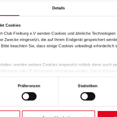
Details
et Cookies
rt-Club Freiburg e.V werden Cookies und ähnliche Technologie
che Zwecke eingesetzt, die auf Ihrem Endgerät gespeichert werd
 Bitte beachten Sie, dass einige Cookies unbedingt erforderlich
 erteilen, werden weitere Cookies eingesetzt mittels derer auch
ntifikatoren oder IP-Adressen) verarbeitet werden. Durch Klicken
 der Speicherung aller aufgeführten Cookies und der entsprech
 die unten jeweils angegebene Zwecke gem. § 25 Abs. 1 TDDDG,
Präferenzen
Statistiken
ene Auswahl treffen und diese durch Klicken auf den „Auswahl er
es“ auswählen, werden nur unbedingt erforderliche Cookies einge
derzeit widerrufen. Weitere Informationen entnehmen Sie bitte un
 unserem
Impressum
."