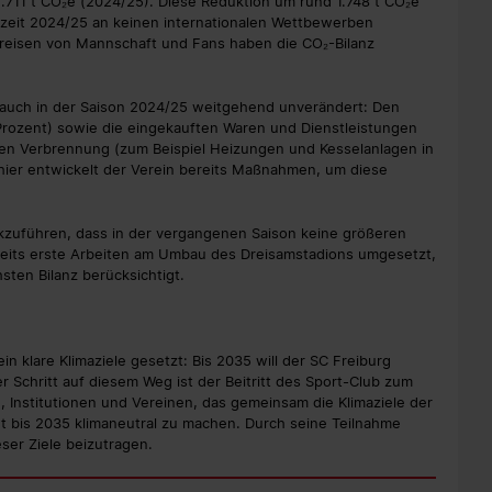
711 t CO₂e (2024/25). Diese Reduktion um rund 1.748 t CO₂e
ielzeit 2024/25 an keinen internationalen Wettbewerben
reisen von Mannschaft und Fans haben die CO₂-Bilanz
h auch in der Saison 2024/25 weitgehend unverändert: Den
 Prozent) sowie die eingekauften Waren und Dienstleistungen
ären Verbrennung (zum Beispiel Heizungen und Kesselanlagen in
hier entwickelt der Verein bereits Maßnahmen, um diese
ückzuführen, dass in der vergangenen Saison keine größeren
eits erste Arbeiten am Umbau des Dreisamstadions umgesetzt,
sten Bilanz berücksichtigt.
in klare Klimaziele gesetzt: Bis 2035 will der SC Freiburg
er Schritt auf diesem Weg ist der Beitritt des Sport-Club zum
Institutionen und Vereinen, das gemeinsam die Klimaziele der
tadt bis 2035 klimaneutral zu machen. Durch seine Teilnahme
eser Ziele beizutragen.