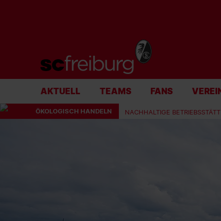
AKTUELL
TEAMS
FANS
VEREI
ÖKOLOGISCH HANDELN
NACHHALTIGE BETRIEBSSTÄT