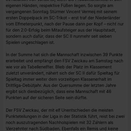
eigenen Händen, respektive Füßen liegen. So sorgte am
vergangenen Sonntag Stürmer Vincent Vermeij mit seinem
ersten Doppelpack im SC-Trikot – erst traf der Niederländer
vom Elfmeterpunkt, nach der Pause dann per Kopf – nicht nur
für den 2:0-Erfolg beim Mitaufsteiger aus der Hauptstadt,
sondern auch dafür, dass der SC II nunmehr seit sieben
Spielen ungeschlagen ist.
In der Summe hat sich die Mannschaft inzwischen 39 Punkte
erarbeitet und empfängt den FSV Zwickau am Samstag nach
wie vor als Tabellenelfter. Blieb der Platz im Klassement
zuletzt unverändert, nähert sich der SC II dafür Spieltag für
Spieltag immer weiter dem vorzeitigen Klassenerhalt im
Drittliga-Debütjahr. Aus der Quersumme der letzten Jahre
ergibt sich diesbezüglich, dass eine Mannschaft mit 46
Punkten auf der sicheren Seite sein dürfte.
Der FSV Zwickau, der mit elf Unentschieden die meisten
Punkteteilungen in der Liga in der Statistik führt, reist bei zwei
noch auszutragenden Nachholspielen mit 32 Zählern als
Vierzehnter nach Südbaden. Ebenfalls ein Remis und keine