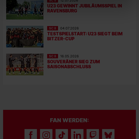
SC II
12.07.2026
U23 GEWINNT JUBILÄUMSSPIEL IN
RAVENSBURG
SC II
04.07.2026
TESTSPIELSTART: U23 SIEGT BEIM
BITZER-CUP
SC II
16.05.2026
SOUVERÄNER SIEG ZUM
SAISONABSCHLUSS
FAN WERDEN: