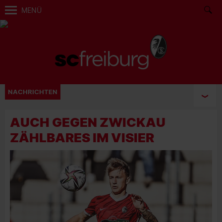
MENÜ
NACHRICHTEN
AUCH GEGEN ZWICKAU
ZÄHLBARES IM VISIER