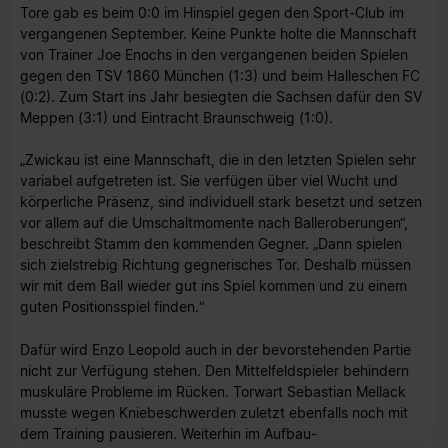
Tore gab es beim 0:0 im Hinspiel gegen den Sport-Club im
vergangenen September. Keine Punkte holte die Mannschaft
von Trainer Joe Enochs in den vergangenen beiden Spielen
gegen den TSV 1860 München (1:3) und beim Halleschen FC
(0:2). Zum Start ins Jahr besiegten die Sachsen dafür den SV
Meppen (3:1) und Eintracht Braunschweig (1:0).
„Zwickau ist eine Mannschaft, die in den letzten Spielen sehr
variabel aufgetreten ist. Sie verfügen über viel Wucht und
körperliche Präsenz, sind individuell stark besetzt und setzen
vor allem auf die Umschaltmomente nach Balleroberungen“,
beschreibt Stamm den kommenden Gegner. „Dann spielen
sich zielstrebig Richtung gegnerisches Tor. Deshalb müssen
wir mit dem Ball wieder gut ins Spiel kommen und zu einem
guten Positionsspiel finden.“
Dafür wird Enzo Leopold auch in der bevorstehenden Partie
nicht zur Verfügung stehen. Den Mittelfeldspieler behindern
muskuläre Probleme im Rücken. Torwart Sebastian Mellack
musste wegen Kniebeschwerden zuletzt ebenfalls noch mit
dem Training pausieren. Weiterhin im Aufbau-