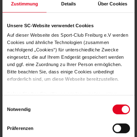
Zustimmung
Details
Über Cookies
MEHR NEWS
Unsere SC-Website verwendet Cookies
SC II
07.08.2026
Auf dieser Webseite des Sport-Club Freiburg e.V werden
MIT VORFREUDE ZUM AUFTAKT IN
Cookies und ähnliche Technologien (zusammen
AALEN
nachfolgend „Cookies“) für unterschiedliche Zwecke
eingesetzt, die auf Ihrem Endgerät gespeichert werden
SC II
05.08.2026
und ggf. eine Zuordnung zu Ihrer Person ermöglichen.
MIT FREUDE AM FUSSBALL UND R
ICHTIG GUTEN TALENTEN
Bitte beachten Sie, dass einige Cookies unbedingt
erforderlich sind, um diese Webseite bereitzustellen.
SC II
01.08.2026
KNAPPE NIEDERLAGE IM LETZTEN
Sofern Sie Ihre Einwilligung erteilen, werden weitere
TESTSPIEL
Cookies eingesetzt mittels derer auch personenbezogene
Einwilligungsauswahl
Daten von Ihnen (z.B. persönlichen Identifikatoren oder
Notwendig
KURZ GESPIELT
27.07.2026
IP-Adressen) verarbeitet werden. Durch Klicken auf den
ACHTMAL SC IN DER KICKER-
„Alle Cookies zulassen“-Button stimmen Sie der
RANGLISTE
Präferenzen
Speicherung aller aufgeführten Cookies und der