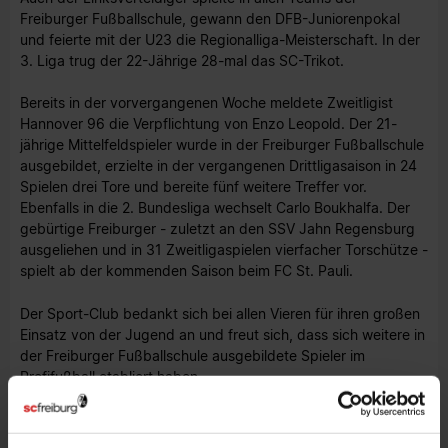
Freiburger Fußballschule, gewann den DFB-Juniorenpokal
und feierte mit der U23 die Regionalliga-Meisterschaft. In der
3. Liga trug der 22-Jährige 28-mal das SC-Trikot.
Bereits in der vorvergangenen Woche meldete Zweitligist
Hannover 96 die Verpflichtung von Enzo Leopold. Der 21-
jährige Mittelfeldspieler wurde in der Freiburger Fußballschule
ausgebildet, erzielte in der vergangenen Drittligasaison in 24
Spielen drei Tore und bereite fünf weitere Treffer vor.
Ebenfalls in die 2. Bundesliga wechselt Carlo Boukhalfa. Der
gebürtige Freiburger - zuletzt an den SSV Jahn Regensburg
ausgeliehen und in 31 Zweitligaspielen vierfacher Torschütze -
spielt ab der kommenden Saison beim FC St. Pauli.
Der Sport-Club bedankt sich bei allen Vieren für ihren großen
Einsatz von der Jugend an und freut sich, dass sich weitere in
der Freiburger Fußballschule ausgebildete Spieler im
Profifußball etabliert haben.