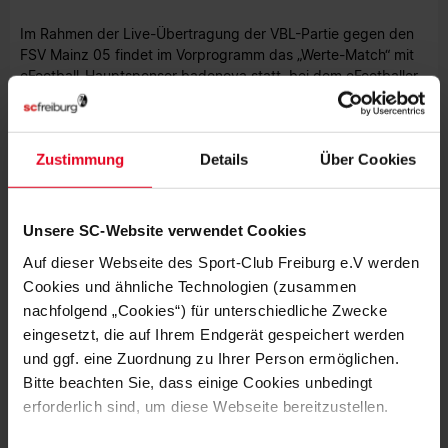
Im Rahmen der Live-Übertragung der VBL-Partie gegen den
FSV Mainz 05 findet im Vorprogramm das „Werte-Match“ mit
eFootball-Hauptsponsor badenova statt, bei dem eFootballer
und Mitarbeitende von badenova sich spannenden Fragen
rund um das Thema „Werte“ stellen. Außerdem gibt es im
Stream ein eFootball-Trikot zu gewinnen. Die Übertragung
Zustimmung
Details
Über Cookies
beginnt am Mittwochabend um 18.30 Uhr auf dem
Twitch-
Kanal des Sport-Club
oder auf
scfreiburg.com
.
Foto: SC Freiburg
Unsere SC-Website verwendet Cookies
Auf dieser Webseite des Sport-Club Freiburg e.V werden
Cookies und ähnliche Technologien (zusammen
nachfolgend „Cookies“) für unterschiedliche Zwecke
eingesetzt, die auf Ihrem Endgerät gespeichert werden
und ggf. eine Zuordnung zu Ihrer Person ermöglichen.
MEHR NEWS
Bitte beachten Sie, dass einige Cookies unbedingt
EFOOTBALL
06.08.2026
erforderlich sind, um diese Webseite bereitzustellen.
BEWEGUNG, MEDIENBILDUNG UND
EFOOTBALL