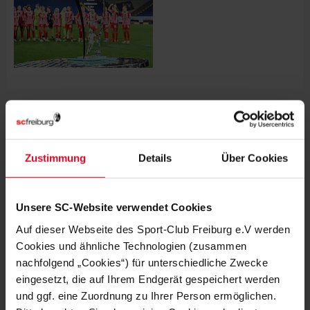
WEITERE GALERIEN
06.08.2026
Zustimmung
Details
Über Cookies
06.08.2026
Unsere SC-Website verwendet Cookies
Auf dieser Webseite des Sport-Club Freiburg e.V werden
Cookies und ähnliche Technologien (zusammen
nachfolgend „Cookies“) für unterschiedliche Zwecke
FRAUEN & MÄDCHEN
04.08.2026
ACTION, SPIEL UND SPASS AM GOLM
eingesetzt, die auf Ihrem Endgerät gespeichert werden
und ggf. eine Zuordnung zu Ihrer Person ermöglichen.