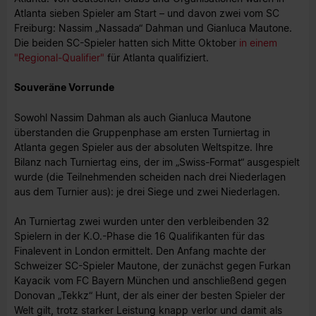
Atlanta sieben Spieler am Start – und davon zwei vom SC
Freiburg: Nassim „Nassada“ Dahman und Gianluca Mautone.
Die beiden SC-Spieler hatten sich Mitte Oktober
in einem
"Regional-Qualifier"
für Atlanta qualifiziert.
Souveräne Vorrunde
Sowohl Nassim Dahman als auch Gianluca Mautone
überstanden die Gruppenphase am ersten Turniertag in
Atlanta gegen Spieler aus der absoluten Weltspitze. Ihre
Bilanz nach Turniertag eins, der im „Swiss-Format“ ausgespielt
wurde (die Teilnehmenden scheiden nach drei Niederlagen
aus dem Turnier aus): je drei Siege und zwei Niederlagen.
An Turniertag zwei wurden unter den verbleibenden 32
Spielern in der K.O.-Phase die 16 Qualifikanten für das
Finalevent in London ermittelt. Den Anfang machte der
Schweizer SC-Spieler Mautone, der zunächst gegen Furkan
Kayacik vom FC Bayern München und anschließend gegen
Donovan „Tekkz“ Hunt, der als einer der besten Spieler der
Welt gilt, trotz starker Leistung knapp verlor und damit als