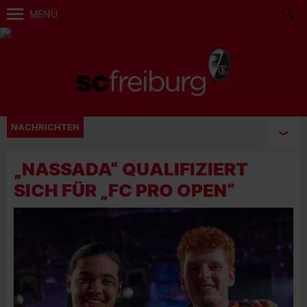
MENÜ
NACHRICHTEN
„NASSADA“ QUALIFIZIERT
SICH FÜR „FC PRO OPEN“