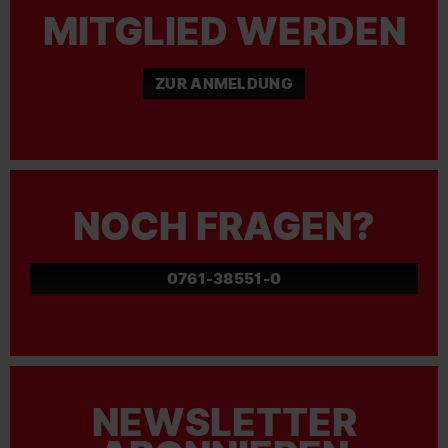
MITGLIED WERDEN
ZUR ANMELDUNG
NOCH FRAGEN?
0761-38551-0
NEWSLETTER