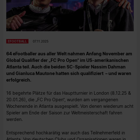
EFOOTBALL
07.11.2025
64 eFootballer aus aller Welt nahmen Anfang November am
Global Qualifier der „FC Pro Open“ im US-amerikanischen
Atlanta teil. Auch die beiden SC-Spieler Nassim Dahman
und Gianluca Mautone hatten sich qualifiziert – und waren
erfolgreich.
16 begehrte Plätze für das Hauptturnier in London (8.12.25 &
20.01.26), die „FC Pro Open“, wurden am vergangenen
Wochenende in Atlanta ausgespielt. Von denen wiederum acht
Spieler am Ende der Saison zur Weltmeisterschaft fahren
werden.
Entsprechend hochkarätig war auch das Teilnehmerfeld in
Atlanta. Von deutschen Clubs und Organisationen waren in