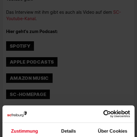
Das Interview mit ihm gibt es auch als Video auf dem
SC-
Youtube-Kanal
.
Hier geht's zum Podcast:
SPOTIFY
APPLE PODCASTS
AMAZON MUSIC
SC-HOMEPAGE
Zustimmung
Details
Über Cookies