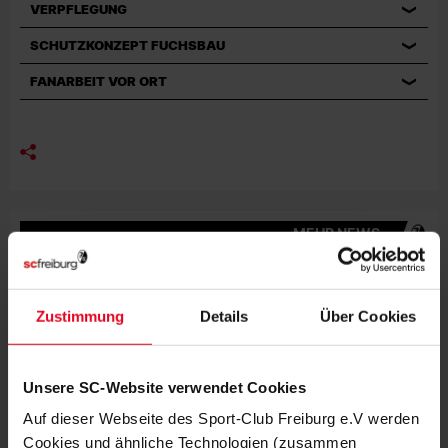
VERPFLEGUNG
SCHUTZKONZEPT FUCHSBAU
FANARBEIT VOR ORT
MEHR NEWS
EFOOTBALL
06.08.2026
BEWEGUNG, MEDIENBILDUNG UND
EFOOTBALL
Zustimmung
Details
Über Cookies
VEREIN
31.07.2026
JUBILÄUMSABEND MIT STREICH UND
Unsere SC-Website verwendet Cookies
SCHUHPLATTLERN
Auf dieser Webseite des Sport-Club Freiburg e.V werden
Cookies und ähnliche Technologien (zusammen
VEREIN
30.07.2026