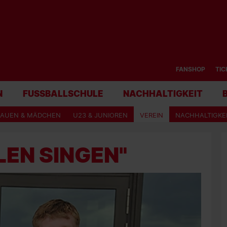
FANSHOP
TIC
N
FUSSBALLSCHULE
NACHHALTIGKEIT
RAUEN & MÄDCHEN
U23 & JUNIOREN
VEREIN
NACHHALTIGKE
LEN SINGEN"