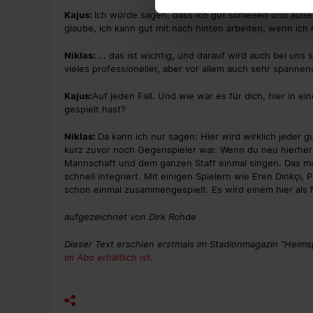
Kajus:
Ich würde sagen, dass ich gut schießen und außer
glaube, ich kann gut mit nach hinten arbeiten, wenn ich m
Niklas:
... das ist wichtig, und darauf wird auch bei uns s
vieles professioneller, aber vor allem auch sehr spannen
Kajus:
Auf jeden Fall. Und wie war es für dich, hier in
gespielt hast?
Niklas:
Da kann ich nur sagen: Hier wird wirklich jeder
kurz zuvor noch Gegenspieler war. Wenn du neu hierher 
Mannschaft und dem ganzen Staff einmal singen. Das mac
schnell integriert. Mit einigen Spielern wie Eren Dinkçi,
schon einmal zusammengespielt. Es wird einem hier
aufgezeichnet von Dirk Rohde
Dieser Text erschien erstmals im Stadionmagazin "Heimsp
im Abo erhältlich ist
.