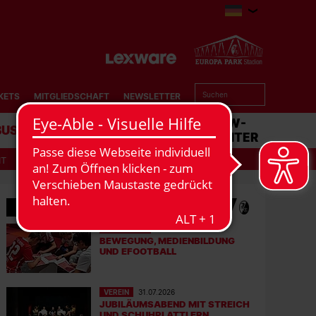
KETS
MITGLIEDSCHAFT
NEWSLETTER
BUSINESS
STADION
MATCHCENTER
IT
MEHR NEWS
EFOOTBALL
06.08.2026
BEWEGUNG, MEDIENBILDUNG
UND EFOOTBALL
VEREIN
31.07.2026
JUBILÄUMSABEND MIT STREICH
UND SCHUHPLATTLERN