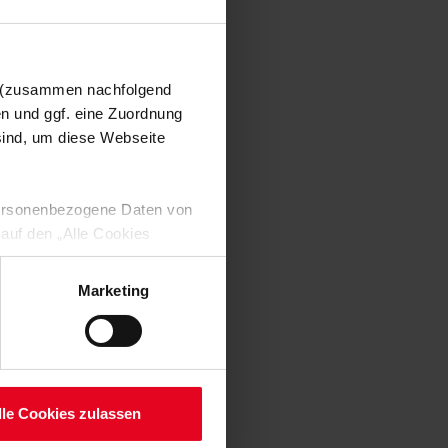
n (zusammen nachfolgend
en und ggf. eine Zuordnung
 sind, um diese Webseite
 personenbezogene Daten von
 auf den „Alle Cookies
enden Verarbeitung Ihrer
 Art. 6 Abs. 1 lit. a DSGVO
Marketing
lauben“-Button bestätigen.
setzt. Ihre etwaig erteilten
serer
lle Cookies zulassen