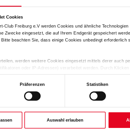
ren Mitspieler waren. Deshalb habe ich nur im Training gegen
et Cookies
Borussia Dortmund war. Und im vergangenen Jahr, als ich bei
ind schon zwei außergewöhnliche Kollegen gewesen. Ansonsten
rt-Club Freiburg e.V werden Cookies und ähnliche Technologie
wie schnell er ist. Auch nicht so angenehme Gegner sind zum
che Zwecke eingesetzt, die auf Ihrem Endgerät gespeichert werd
 Bitte beachten Sie, dass einige Cookies unbedingt erforderlich
ort-Club gewechselt. Wieso hast du dich für den SC
 erteilen, werden weitere Cookies eingesetzt mittels derer auch
erantwortlichen des Vereins und mit Trainer Julian Schuster
ntifikatoren oder IP-Adressen) verarbeitet werden. Durch Klicken
igt, wie mit mir geplant wird. Und auch vermittelt, welche
 der Speicherung aller aufgeführten Cookies und der entsprech
elleicht noch besser werden kann. Das hat mich überzeugt und
ng gegeben. Wie waren deine ersten Wochen beim SC Freiburg?
 die unten jeweils angegebene Zwecke gem. § 25 Abs. 1 TDDDG,
Präferenzen
Statistiken
ene Auswahl treffen und diese durch Klicken auf den „Auswahl er
hes erst gewöhnen musste. Zum Beispiel an das höhere Niveau
es“ auswählen, werden nur unbedingt erforderliche Cookies einge
Mannschaft war ja auch ganz neu zusammengestellt. Zwei Spieler
derzeit widerrufen. Weitere Informationen entnehmen Sie bitte un
Am Anfang kannte ich nur sie – aber dann ist man bald mit zehn
 unserem
Impressum
."
Zeit. Und was denkst du, warum der SC dich in seine U12
lassen
Auswahl erlauben
A