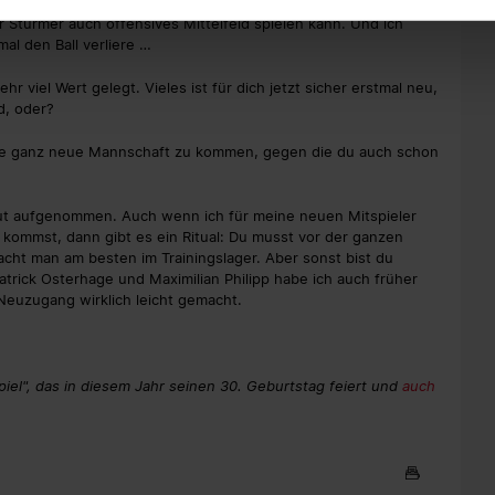
 Stürmer auch offensives Mittelfeld spielen kann. Und ich
al den Ball verliere …
ehr viel Wert gelegt. Vieles ist für dich jetzt sicher erstmal neu,
d, oder?
 eine ganz neue Mannschaft zu kommen, gegen die du auch schon
 gut aufgenommen. Auch wenn ich für meine neuen Mitspieler
kommst, dann gibt es ein Ritual: Du musst vor der ganzen
ht man am besten im Trainingslager. Aber sonst bist du
 Patrick Osterhage und Maximilian Philipp habe ich auch früher
 als Neuzugang wirklich leicht gemacht.
iel", das in diesem Jahr seinen 30. Geburtstag feiert und
auch