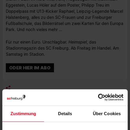
Eggestein, Lucas Höler auf dem Poster, Philipp Treu im
Doppelpass mit U13-Kicker Raphael, Leipzig-Legende Marcel
Halstenberg, alles zu den SC-Frauen und zur Freiburger
Fußballschule, das Bilderrätsel um zwei Karten für den Europa
Park. Und noch vieles mehr …
Für nur einen Euro. Unschlagbar.
Heimspiel
, das
Stadionmagazin des SC Freiburg. Ab Freitag im Handel. Am
Samstag im Stadion.
ODER HIER IM ABO
MEHR NEWS
Zustimmung
Details
Über Cookies
VEREIN
31.07.2026
JUBILÄUMSABEND MIT STREICH UND