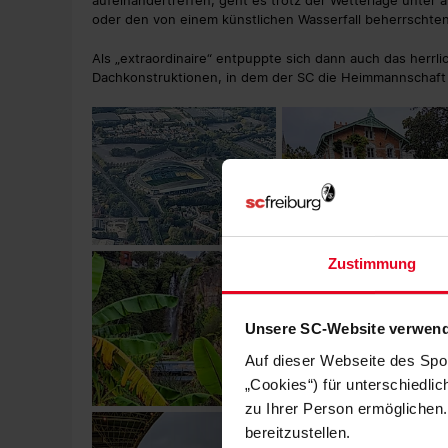
aufeinandertreffen, geht es trotz der Wetterlage unter 
oder den von einem künstlichen Wasserfall beherrschten 
Als „extraordinaire“ entpuppte sich dann auch das herr
Dachkonstruktionen, in dem der SC die Heimmannschaft 
Zustimmung
Unsere SC-Website verwend
Auf dieser Webseite des Spo
„Cookies“) für unterschiedli
zu Ihrer Person ermöglichen.
bereitzustellen.