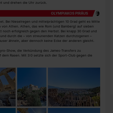
t und drehen die Uhr zurück.
OLYMPIAKOS PIRÄUS
et. Bei Nieselregen und mittelprächtigen 10 Grad geht es Mitte
en von Athen. Athen, das wie Rom (und Bamberg) auf sieben
kt noch erfolgreich gegen den Herbst. Bei knapp 30 Grad und
s und durch die – von streunenden Katzen durchzogenen –
äuser ähneln, aber dennoch keine Ecke der anderen gleicht.
 Pyro-Show, die Verkündung des James-Transfers zu
f dem Rasen. Mit 3:0 setzte sich der Sport-Club gegen die