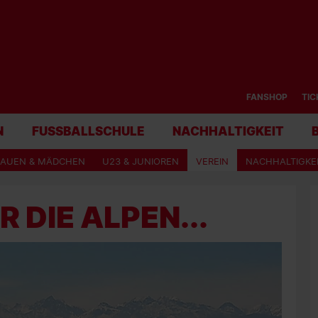
FANSHOP
TIC
N
FUSSBALLSCHULE
NACHHALTIGKEIT
RAUEN & MÄDCHEN
U23 & JUNIOREN
VEREIN
NACHHALTIGKE
 DIE ALPEN...