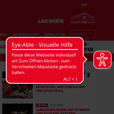
KETS
MITGLIEDSCHAFT
NEWSLETTER
BUSINESS
STADION
MATCHCENTER
IT
MEHR NEWS
EFOOTBALL
06.08.2026
BEWEGUNG, MEDIENBILDUNG
UND EFOOTBALL
VEREIN
31.07.2026
JUBILÄUMSABEND MIT STREICH
UND SCHUHPLATTLERN