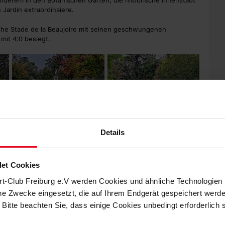
anderem in den Botanischen Garten, die historische Innenstadt
Jardin extraordinaiere.
liche Stade de la Beaujoire mit seinen geschwungenen
mit 4:0 besiegt.
Details
et Cookies
rt-Club Freiburg e.V werden Cookies und ähnliche Technologie
che Zwecke eingesetzt, die auf Ihrem Endgerät gespeichert werd
 Bitte beachten Sie, dass einige Cookies unbedingt erforderlich