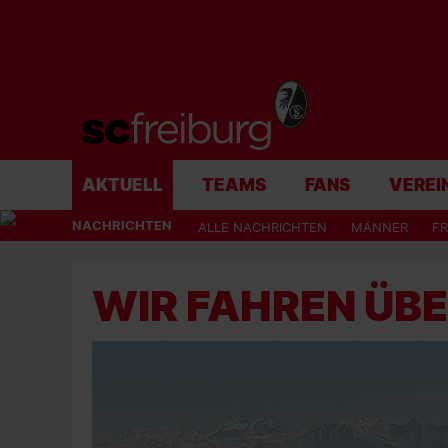
AKTUELL
TEAMS
FANS
VEREI
NACHRICHTEN
ALLE NACHRICHTEN
MÄNNER
F
WIR FAHREN ÜBER