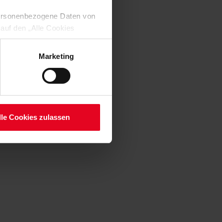
 personenbezogene Daten von
 auf den „Alle Cookies
enden Verarbeitung Ihrer
 Art. 6 Abs. 1 lit. a DSGVO
Marketing
lauben“-Button bestätigen.
setzt. Ihre etwaig erteilten
serer
lle Cookies zulassen