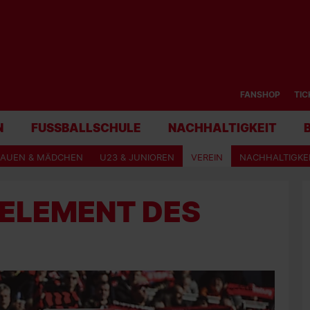
FANSHOP
TIC
N
FUSSBALLSCHULE
NACHHALTIGKEIT
RAUEN & MÄDCHEN
U23 & JUNIOREN
VEREIN
NACHHALTIGKE
 ELEMENT DES