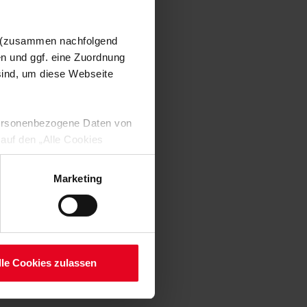
n (zusammen nachfolgend
en und ggf. eine Zuordnung
 sind, um diese Webseite
 personenbezogene Daten von
 auf den „Alle Cookies
enden Verarbeitung Ihrer
 Art. 6 Abs. 1 lit. a DSGVO
Marketing
lauben“-Button bestätigen.
setzt. Ihre etwaig erteilten
serer
lle Cookies zulassen