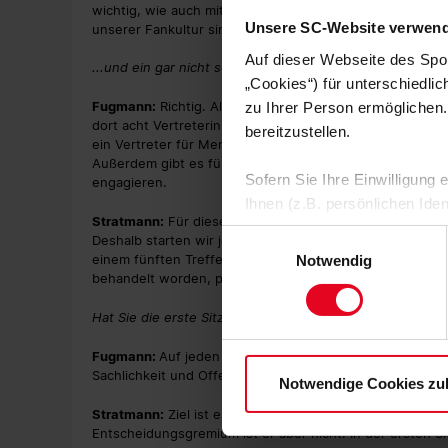
wichtig, wie auch mit mehr als 50.000 Mitgliedern die nic
Unsere SC-Website verwend
unserer Fankultur sind...
Auf dieser Webseite des Spo
...und ein gar nicht so kleiner.
„Cookies“) für unterschiedli
Fugmann:
Richtig. All das schlägt sich jetzt in der Zus
zu Ihrer Person ermöglichen.
dort acht Vertreterinnen und Vertreter, die Fangemeinsc
bereitzustellen.
ein Vertreter für Menschen mit Behinderung, der auch Vor
Außerdem gibt es fünf nicht organisierte Mitglieder, die 
Sofern Sie Ihre Einwilligung
engagieren.
Ihnen (z.B. persönlichen Ide
Stratmann:
Für diese Zusammensetzung gab es in der ko
zulassen“-Button stimmen Sie
Einwilligungsauswahl
Deshalb starten wir jetzt für die vier vereinbarten Sitz
personenbezogenen Daten für
einem fünften Treffen im November zurückschauen und re
Notwendig
zu. Sie können auch eine eig
behandelt worden, passt die Zusammensetzung so? Das 
Soweit Sie „Notwendige Cooki
Hat Sie die erste Sitzung in diesem Ansatz bestärkt?
Einwilligungen können Sie je
Datenschutzerklärung
und
Fugmann:
Auf jeden Fall. Wir waren zum Beispiel sehr b
Sachlichkeit und Offenheit geprägt war.
Notwendige Cookies zu
Stratmann:
Ziel ist es, dass der Fanbeirat den Verein be
Entscheidungsgremium ist er aber nicht. In der ersten S