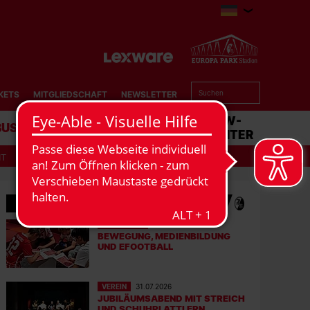
KETS
MITGLIEDSCHAFT
NEWSLETTER
BUSINESS
STADION
MATCHCENTER
IT
MEHR NEWS
EFOOTBALL
06.08.2026
BEWEGUNG, MEDIENBILDUNG
UND EFOOTBALL
VEREIN
31.07.2026
JUBILÄUMSABEND MIT STREICH
UND SCHUHPLATTLERN