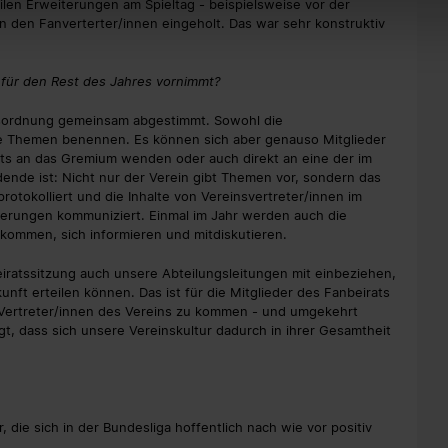
ilen Erweiterungen am Spieltag - beispielsweise vor der
n den Fanverterter/innen eingeholt. Das war sehr konstruktiv
für den Rest des Jahres vornimmt?
esordnung gemeinsam abgestimmt. Sowohl die
hre Themen benennen. Es können sich aber genauso Mitglieder
ats an das Gremium wenden oder auch direkt an eine der im
dende ist: Nicht nur der Verein gibt Themen vor, sondern das
otokolliert und die Inhalte von Vereinsvertreter/innen im
ierungen kommuniziert. Einmal im Jahr werden auch die
 kommen, sich informieren und mitdiskutieren.
iratssitzung auch unsere Abteilungsleitungen mit einbeziehen,
nft erteilen können. Das ist für die Mitglieder des Fanbeirats
n Vertreter/innen des Vereins zu kommen - und umgekehrt
, dass sich unsere Vereinskultur dadurch in ihrer Gesamtheit
r, die sich in der Bundesliga hoffentlich nach wie vor positiv
.