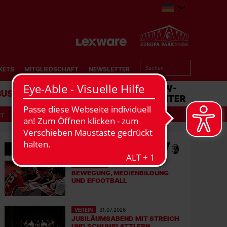
KETS
MITGLIEDSCHAFT
NEWSLETTER
BUSINESS
STADION
MATCHCENTER
IT
MEHR NEWS
EFOOTBALL
06.08.2026
BEWEGUNG, MEDIENBILDUNG
UND EFOOTBALL
VEREIN
31.07.2026
JUBILÄUMSABEND MIT STREICH
UND SCHUHPLATTLERN