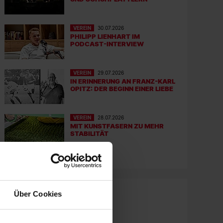
VEREIN
30.07.2026
PHILIPP LIENHART IM
PODCAST-INTERVIEW
VEREIN
29.07.2026
IN ERINNERUNG AN FRANZ-KARL
OPITZ: DER BEGINN EINER LIEBE
VEREIN
28.07.2026
MIT KUNSTFASERN ZU MEHR
STABILITÄT
Über Cookies