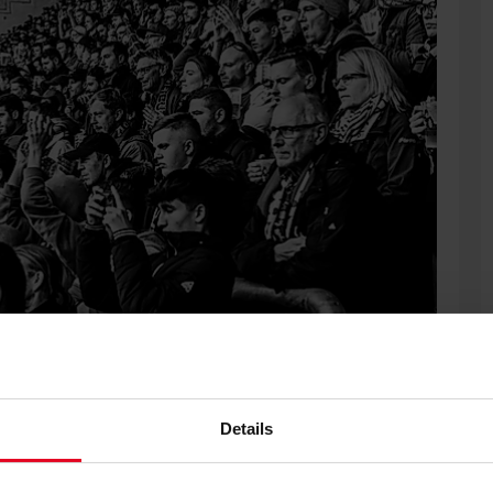
Details
reas Dietz. Er verstarb am 17. Oktober 2021, einen Tag nach
reislauf-Stillstand erlitten hatte.