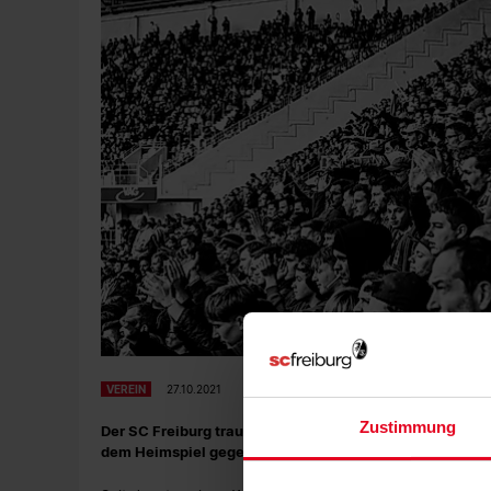
VEREIN
27.10.2021
Zustimmung
Der SC Freiburg trauert um seinen langjährigen Fan And
dem Heimspiel gegen RB Leipzig, bei dem er einen Herz-K