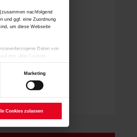
n (zusammen nachfolgend
en und ggf. eine Zuordnung
 sind, um diese Webseite
 personenbezogene Daten von
 auf den „Alle Cookies
enden Verarbeitung Ihrer
 Art. 6 Abs. 1 lit. a DSGVO
Marketing
lauben“-Button bestätigen.
setzt. Ihre etwaig erteilten
serer
lle Cookies zulassen