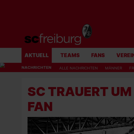
AKTUELL
TEAMS
FANS
VEREI
NACHRICHTEN
ALLE NACHRICHTEN
MÄNNER
F
SC TRAUERT UM
FAN