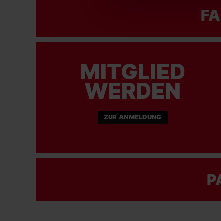
FA
MITGLIED
WERDEN
ZUR ANMELDUNG
P