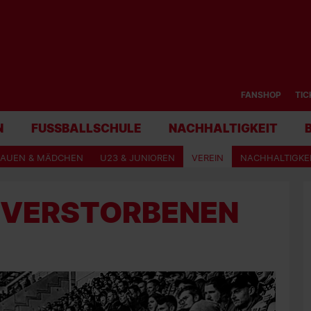
FANSHOP
TIC
N
FUSSBALLSCHULE
NACHHALTIGKEIT
RAUEN & MÄDCHEN
U23 & JUNIOREN
VEREIN
NACHHALTIGKE
 VERSTORBENEN