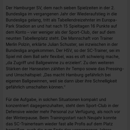
Der Hamburger SV, dem nach sieben Spielzeiten in der 2.
Bundesliga im vergangenen Jahr der Wiederaufstieg in die
Bundesliga gelang, tritt als Tabellendreizehnter im Europa-
Park Stadion an und hat nach 15 Spieltagen 16 Punkte auf
dem Konto – vier weniger als der Sport-Club, der auf dem
neunten Tabellenplatz steht. Die Mannschaft von Trainer
Merlin Polzin, erklärte Julian Schuster, sei inzwischen in der
Bundesliga angekommen. Der HSV, so der SC-Trainer, sei im
Spiel mit dem Ball sehr flexibel, was es oft schwierig mache,
„da Zugriff und Ballgewinne zu erzielen“. Zu den weiteren
Stärken der Hanseaten zählten ihr Tempo sowie das Pressing-
und Umschaltspiel: „Das macht Hamburg gefährlich bei
eigenen Ballgewinnen, weil sie dann über ihre Schnelligkeit
gefährlich umschalten können.“
Für die Aufgabe, in solchen Situationen kompakt und
konzentriert dagegenzuhalten, steht dem Sport-Club in der
Defensive wieder mehr Personal zur Verfügung, als noch vor
der Winterpause. Beim Trainingsstart nach Neujahr konnte
das SC-Trainerteam wieder fast alle Profis auf dem Platz
begrüßen, auch die zum Ende des vergangenen Jahres