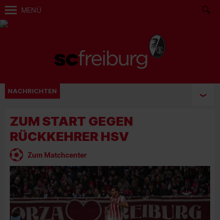
MENÜ
NACHRICHTEN
ZUM START GEGEN
RÜCKKEHRER HSV
Zum Matchcenter