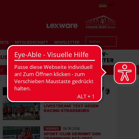
KETS
MITGLIEDSCHAFT
NEWSLETTER
BUSINESS
STADION
MATCHCENTER
IT
MEHR NEWS
MÄNNER
08.08.2026
LIVESTREAM: TEST GEGEN
RACING STRASSBURG
MÄNNER
08.08.2026
SPORT-CLUB GEWINNT DEN
TRAININGSPLATZ-TEST