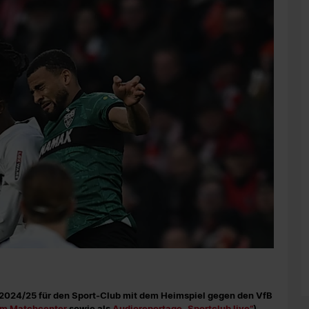
024/25 für den Sport-Club mit dem Heimspiel gegen den VfB
rem Matchcenter
sowie als
Audioreportage „Sportclub live“
).