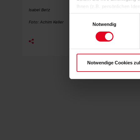
Ihnen (z.B. persönlichen Ide
Isabel Betz
zulassen“-Button stimmen Sie
Einwilligungsauswahl
personenbezogenen Daten für
Foto: Achim Keller
Notwendig
zu. Sie können auch eine eig
Soweit Sie „Notwendige Cooki
Einwilligungen können Sie je
Datenschutzerklärung
und
Notwendige Cookies zu