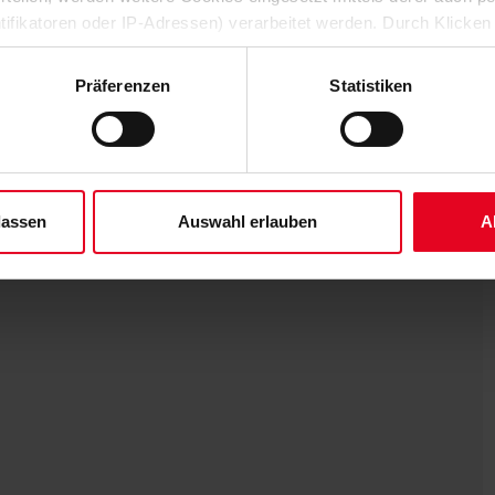
ntifikatoren oder IP-Adressen) verarbeitet werden. Durch Klicken
 der Speicherung aller aufgeführten Cookies und der entsprech
 die unten jeweils angegebene Zwecke gem. § 25 Abs. 1 TDDDG,
Präferenzen
Statistiken
ene Auswahl treffen und diese durch Klicken auf den „Auswahl er
es“ auswählen, werden nur unbedingt erforderliche Cookies einge
derzeit widerrufen. Weitere Informationen entnehmen Sie bitte un
 unserem
Impressum
."
lassen
Auswahl erlauben
A