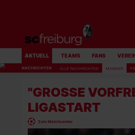
AKTUELL
TEAMS
FANS
VEREI
NACHRICHTEN
ALLE NACHRICHTEN
MÄNNER
F
"GROSSE VORFRE
IGASTART
Zum Matchcenter