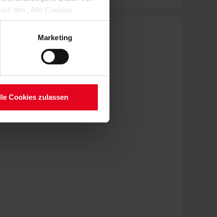
 auf den „Alle Cookies
enden Verarbeitung Ihrer
 Art. 6 Abs. 1 lit. a DSGVO
Marketing
lauben“-Button bestätigen.
setzt. Ihre etwaig erteilten
serer
lle Cookies zulassen