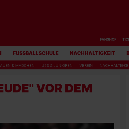
FANSHOP
TIC
N
FUSSBALLSCHULE
NACHHALTIGKEIT
RAUEN & MÄDCHEN
U23 & JUNIOREN
VEREIN
NACHHALTIGKE
UDE" VOR DEM L