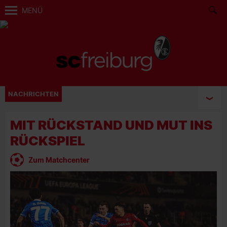
MENÜ
NACHRICHTEN
MIT RÜCKSTAND UND MUT INS
RÜCKSPIEL
Zum Matchcenter