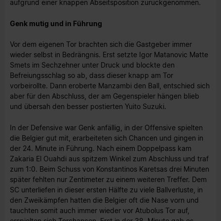
aufgrund einer knappen Abseitsposition zurückgenommen.
Genk mutig und in Führung
Vor dem eigenen Tor brachten sich die Gastgeber immer
wieder selbst in Bedrängnis. Erst setzte Igor Matanovic Matte
Smets im Sechzehner unter Druck und blockte den
Befreiungsschlag so ab, dass dieser knapp am Tor
vorbeirollte. Dann eroberte Manzambi den Ball, entschied sich
aber für den Abschluss, der am Gegenspieler hängen blieb
und übersah den besser postierten Yuito Suzuki.
In der Defensive war Genk anfällig, in der Offensive spielten
die Belgier gut mit, erarbeiteten sich Chancen und gingen in
der 24. Minute in Führung. Nach einem Doppelpass kam
Zakaria El Ouahdi aus spitzem Winkel zum Abschluss und traf
zum 1:0. Beim Schuss von Konstantinos Karetsas drei Minuten
später fehlten nur Zentimeter zu einem weiteren Treffer. Dem
SC unterliefen in dieser ersten Hälfte zu viele Ballverluste, in
den Zweikämpfen hatten die Belgier oft die Nase vorn und
tauchten somit auch immer wieder vor Atubolus Tor auf,
erspielten sich Torchancen. Erst in der 38. Minute gab es