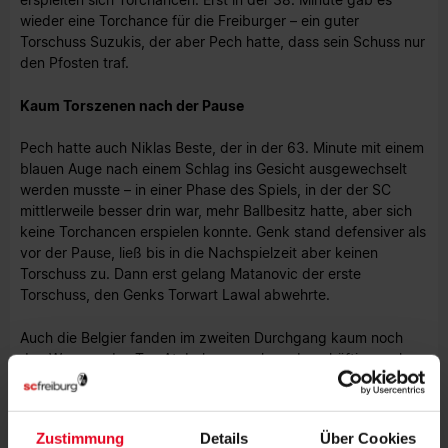
wieder eine Torchance für die Freiburger – ein guter
Torschuss Suzukis, der aber Pech hatte, dass sein Schuss nur
den Pfosten traf.
Kaum Torszenen nach der Pause
Pech hatte auch Niklas Beste, der in der 63. Minute mit einem
blauen Auge nach einem Schlag ins Gesicht ausgewechselt
werden musste – in einer Phase des Spiels, in der der SC
mittlerweile besser drin war, mehr Ballbesitz hatte, aber sich
keine Torchancen erspielen konnte. Genk stand defensiver als
vor der Pause, ließ bis in die Nachspielzeit aber keinen
Torschuss zu. Dann erst gelang Matanovic der erste
Torschuss, den Genks Torwart Lawal abwehrte.
Auch die Belgier fanden im zweiten Durchgang kaum noch
den Weg vor das Tor, Atubolu war nahezu beschäftigungslos
und der SC muss im Rückspiel am 19. März einen Rückstand
drehen, um das Viertelfinale in der Europa League zu
erreichen.
Zustimmung
Details
Über Cookies