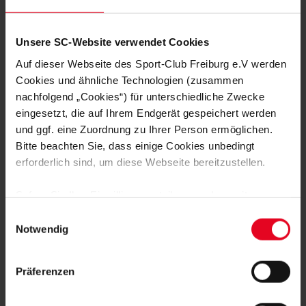
Isabel Betz
Foto: Marco Steinbrenner
Unsere SC-Website verwendet Cookies
Auf dieser Webseite des Sport-Club Freiburg e.V werden
Cookies und ähnliche Technologien (zusammen
nachfolgend „Cookies“) für unterschiedliche Zwecke
STENOGRAMM
eingesetzt, die auf Ihrem Endgerät gespeichert werden
Aufstellung KRC Genk:
Lawal - El Ouahdi, Smets, Kongolo
und ggf. eine Zuordnung zu Ihrer Person ermöglichen.
(71. Sadick), Kayembe (77., Medina). - Heynen, Bangoura -
Bitte beachten Sie, dass einige Cookies unbedingt
Heymans, Karetsas, Adedeji-Sternberg (77., Sor), Bibout
erforderlich sind, um diese Webseite bereitzustellen.
(81., Mirisola)
Trainer:
Hayen Nicky
Sofern Sie Ihre Einwilligung erteilen, werden weitere
Cookies eingesetzt mittels derer auch personenbezogene
Bank:
van Crombrugge, Nkuba, Palacios, Sadick,
Einwilligungsauswahl
Sattlberger, Erabi, Ito, Mirisola, Sor, Steuckers, Yokoyama
Daten von Ihnen (z.B. persönlichen Identifikatoren oder
Notwendig
IP-Adressen) verarbeitet werden. Durch Klicken auf den
„Alle Cookies zulassen“-Button stimmen Sie der
Aufstellung SC Freiburg:
Atubolu - Treu, Ginter, Ogbus,
Präferenzen
Speicherung aller aufgeführten Cookies und der
Günter - Manzambi, Osterhage - Beste (63. Irié), Suzuki
entsprechenden Verarbeitung Ihrer personenbezogenen
(71. Höler), Grifo (63. Scherhant) - Matanovic