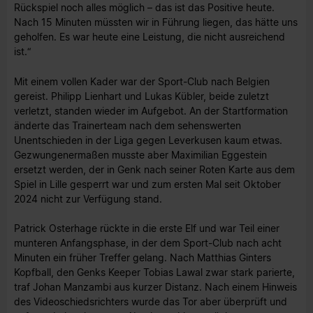
Rückspiel noch alles möglich – das ist das Positive heute.
Nach 15 Minuten müssten wir in Führung liegen, das hätte uns
geholfen. Es war heute eine Leistung, die nicht ausreichend
ist.“
Mit einem vollen Kader war der Sport-Club nach Belgien
gereist. Philipp Lienhart und Lukas Kübler, beide zuletzt
verletzt, standen wieder im Aufgebot. An der Startformation
änderte das Trainerteam nach dem sehenswerten
Unentschieden in der Liga gegen Leverkusen kaum etwas.
Gezwungenermaßen musste aber Maximilian Eggestein
ersetzt werden, der in Genk nach seiner Roten Karte aus dem
Spiel in Lille gesperrt war und zum ersten Mal seit Oktober
2024 nicht zur Verfügung stand.
Patrick Osterhage rückte in die erste Elf und war Teil einer
munteren Anfangsphase, in der dem Sport-Club nach acht
Minuten ein früher Treffer gelang. Nach Matthias Ginters
Kopfball, den Genks Keeper Tobias Lawal zwar stark parierte,
traf Johan Manzambi aus kurzer Distanz. Nach einem Hinweis
des Videoschiedsrichters wurde das Tor aber überprüft und