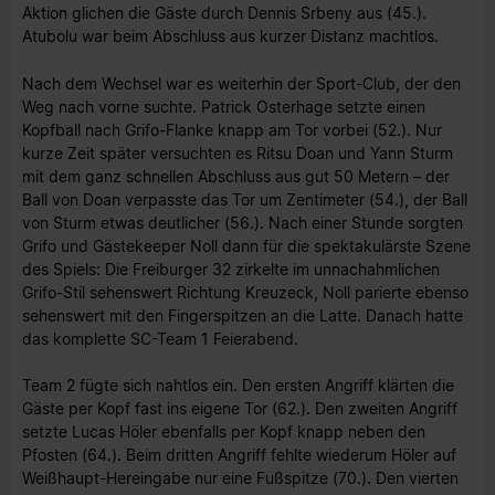
Aktion glichen die Gäste durch Dennis Srbeny aus (45.).
Atubolu war beim Abschluss aus kurzer Distanz machtlos.
Nach dem Wechsel war es weiterhin der Sport-Club, der den
Weg nach vorne suchte. Patrick Osterhage setzte einen
Kopfball nach Grifo-Flanke knapp am Tor vorbei (52.). Nur
kurze Zeit später versuchten es Ritsu Doan und Yann Sturm
mit dem ganz schnellen Abschluss aus gut 50 Metern – der
Ball von Doan verpasste das Tor um Zentimeter (54.), der Ball
von Sturm etwas deutlicher (56.). Nach einer Stunde sorgten
Grifo und Gästekeeper Noll dann für die spektakulärste Szene
des Spiels: Die Freiburger 32 zirkelte im unnachahmlichen
Grifo-Stil sehenswert Richtung Kreuzeck, Noll parierte ebenso
sehenswert mit den Fingerspitzen an die Latte. Danach hatte
das komplette SC-Team 1 Feierabend.
Team 2 fügte sich nahtlos ein. Den ersten Angriff klärten die
Gäste per Kopf fast ins eigene Tor (62.). Den zweiten Angriff
setzte Lucas Höler ebenfalls per Kopf knapp neben den
Pfosten (64.). Beim dritten Angriff fehlte wiederum Höler auf
Weißhaupt-Hereingabe nur eine Fußspitze (70.). Den vierten