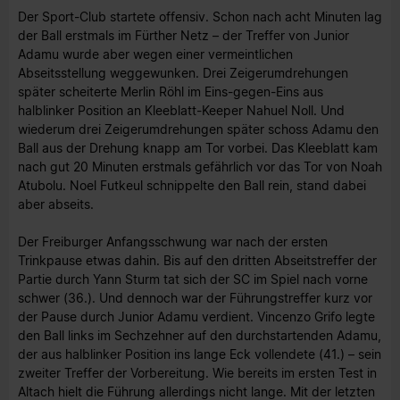
Der Sport-Club startete offensiv. Schon nach acht Minuten lag
der Ball erstmals im Fürther Netz – der Treffer von Junior
Adamu wurde aber wegen einer vermeintlichen
Abseitsstellung weggewunken. Drei Zeigerumdrehungen
später scheiterte Merlin Röhl im Eins-gegen-Eins aus
halblinker Position an Kleeblatt-Keeper Nahuel Noll. Und
wiederum drei Zeigerumdrehungen später schoss Adamu den
Ball aus der Drehung knapp am Tor vorbei. Das Kleeblatt kam
nach gut 20 Minuten erstmals gefährlich vor das Tor von Noah
Atubolu. Noel Futkeul schnippelte den Ball rein, stand dabei
aber abseits.
Der Freiburger Anfangsschwung war nach der ersten
Trinkpause etwas dahin. Bis auf den dritten Abseitstreffer der
Partie durch Yann Sturm tat sich der SC im Spiel nach vorne
schwer (36.). Und dennoch war der Führungstreffer kurz vor
der Pause durch Junior Adamu verdient. Vincenzo Grifo legte
den Ball links im Sechzehner auf den durchstartenden Adamu,
der aus halblinker Position ins lange Eck vollendete (41.) – sein
zweiter Treffer der Vorbereitung. Wie bereits im ersten Test in
Altach hielt die Führung allerdings nicht lange. Mit der letzten