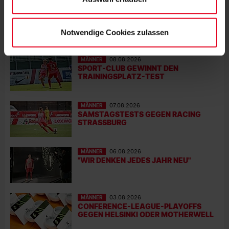
MÄNNER
08.08.2026
SC GEWINNT GEWINNT BEIDE TESTS
GEGEN STRASSBURG
Notwendige Cookies zulassen
MÄNNER
08.08.2026
SPORT-CLUB GEWINNT DEN
TRAININGSPLATZ-TEST
MÄNNER
07.08.2026
SAMSTAGSTESTS GEGEN RACING
STRASSBURG
MÄNNER
06.08.2026
"WIR DENKEN JEDES JAHR NEU"
MÄNNER
03.08.2026
CONFERENCE-LEAGUE-PLAYOFFS
GEGEN HELSINKI ODER MOTHERWELL