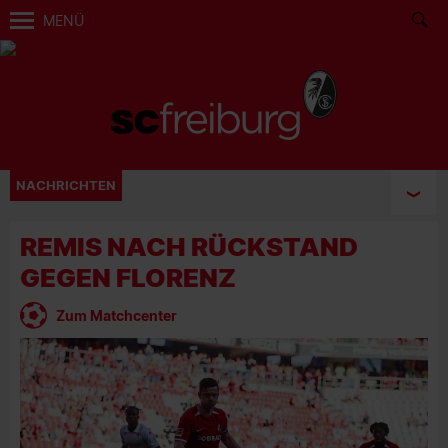
MENÜ
NACHRICHTEN
REMIS NACH RÜCKSTAND
GEGEN FLORENZ
Zum Matchcenter