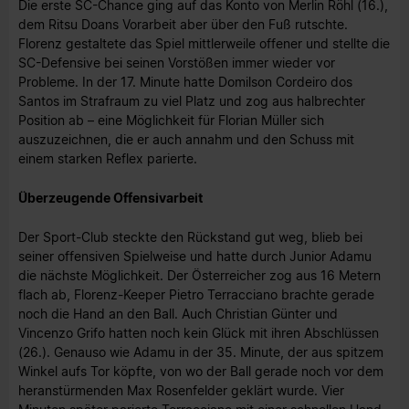
Die erste SC-Chance ging auf das Konto von Merlin Röhl (16.),
dem Ritsu Doans Vorarbeit aber über den Fuß rutschte.
Florenz gestaltete das Spiel mittlerweile offener und stellte die
SC-Defensive bei seinen Vorstößen immer wieder vor
Probleme. In der 17. Minute hatte Domilson Cordeiro dos
Santos im Strafraum zu viel Platz und zog aus halbrechter
Position ab – eine Möglichkeit für Florian Müller sich
auszuzeichnen, die er auch annahm und den Schuss mit
einem starken Reflex parierte.
Überzeugende Offensivarbeit
Der Sport-Club steckte den Rückstand gut weg, blieb bei
seiner offensiven Spielweise und hatte durch Junior Adamu
die nächste Möglichkeit. Der Österreicher zog aus 16 Metern
flach ab, Florenz-Keeper Pietro Terracciano brachte gerade
noch die Hand an den Ball. Auch Christian Günter und
Vincenzo Grifo hatten noch kein Glück mit ihren Abschlüssen
(26.). Genauso wie Adamu in der 35. Minute, der aus spitzem
Winkel aufs Tor köpfte, von wo der Ball gerade noch vor dem
heranstürmenden Max Rosenfelder geklärt wurde. Vier