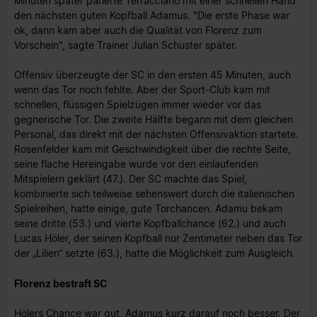
Minuten später parierte Terracciano mit einer schnellen Hand
den nächsten guten Kopfball Adamus. "Die erste Phase war
ok, dann kam aber auch die Qualität von Florenz zum
Vorschein", sagte Trainer Julian Schuster später.
Offensiv überzeugte der SC in den ersten 45 Minuten, auch
wenn das Tor noch fehlte. Aber der Sport-Club kam mit
schnellen, flüssigen Spielzügen immer wieder vor das
gegnerische Tor. Die zweite Hälfte begann mit dem gleichen
Personal, das direkt mit der nächsten Offensivaktion startete.
Rosenfelder kam mit Geschwindigkeit über die rechte Seite,
seine flache Hereingabe wurde vor den einlaufenden
Mitspielern geklärt (47.). Der SC machte das Spiel,
kombinierte sich teilweise sehenswert durch die italienischen
Spielreihen, hatte einige, gute Torchancen. Adamu bekam
seine dritte (53.) und vierte Kopfballchance (62.) und auch
Lucas Höler, der seinen Kopfball nur Zentimeter neben das Tor
der „Lilien“ setzte (63.), hatte die Möglichkeit zum Ausgleich.
Florenz bestraft SC
Hölers Chance war gut, Adamus kurz darauf noch besser. Der