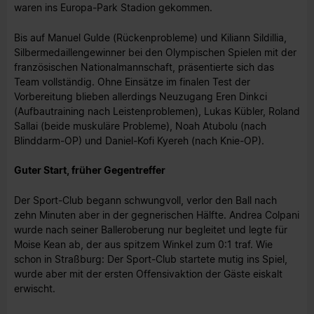
waren ins Europa-Park Stadion gekommen.
Bis auf Manuel Gulde (Rückenprobleme) und Kiliann Sildillia,
Silbermedaillengewinner bei den Olympischen Spielen mit der
französischen Nationalmannschaft, präsentierte sich das
Team vollständig. Ohne Einsätze im finalen Test der
Vorbereitung blieben allerdings Neuzugang Eren Dinkci
(Aufbautraining nach Leistenproblemen), Lukas Kübler, Roland
Sallai (beide muskuläre Probleme), Noah Atubolu (nach
Blinddarm-OP) und Daniel-Kofi Kyereh (nach Knie-OP).
Guter Start, früher Gegentreffer
Der Sport-Club begann schwungvoll, verlor den Ball nach
zehn Minuten aber in der gegnerischen Hälfte. Andrea Colpani
wurde nach seiner Balleroberung nur begleitet und legte für
Moise Kean ab, der aus spitzem Winkel zum 0:1 traf. Wie
schon in Straßburg: Der Sport-Club startete mutig ins Spiel,
wurde aber mit der ersten Offensivaktion der Gäste eiskalt
erwischt.