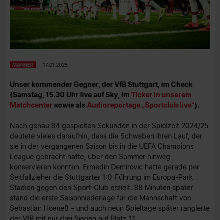
MÄNNER
17.01.2025
Unser kommender Gegner, der VfB Stuttgart, im Check
(Samstag, 15.30 Uhr live auf Sky, im
Ticker in unserem
Matchcenter
sowie als
Audioreportage „Sportclub live“
).
Nach genau 84 gespielten Sekunden in der Spielzeit 2024/25
deutete vieles daraufhin, dass die Schwaben ihren Lauf, der
sie in der vergangenen Saison bis in die UEFA Champions
League gebracht hatte, über den Sommer hinweg
konservieren konnten. Ermedin Demirovic hatte gerade per
Seitfallzieher die Stuttgarter 1:0-Führung im Europa-Park
Stadion gegen den Sport-Club erzielt. 88 Minuten später
stand die erste Saisonniederlage für die Mannschaft von
Sebastian Hoeneß – und auch neun Spieltage später rangierte
der VfB mit nur drei Siegen auf Platz 11.