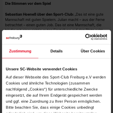
Die Stimmen vor dem Spiel
Sebastian Hoeneß über den Sport-Club:
„Das ist eine gute
Mannschaft mit guten Spielern. Julian macht – aus der Ferne
betrachtet – einen guten Job. Das ist eine Mannschaft, die
häufig mit einer richtig guten Einstellung auf den Platz geht
und richtig bereit ist, dort Kilometer zu fressen.“
Julian Schuster über den VfB Stuttgart: „
Der VfB hat sich
Zustimmung
Details
Über Cookies
stabilisiert und wiedergefunden. Da sind viele Abläufe, die sie
schon in der letzten Saison hatten. Die Positionen sind
endsprechend mit Qualität besetzt. Das ist eine tolle
Herausforderung.“
Unsere SC-Website verwendet Cookies
Auf dieser Webseite des Sport-Club Freiburg e.V werden
Foto: Getty Images via DFL
Cookies und ähnliche Technologien (zusammen
nachfolgend „Cookies“) für unterschiedliche Zwecke
eingesetzt, die auf Ihrem Endgerät gespeichert werden
und ggf. eine Zuordnung zu Ihrer Person ermöglichen.
Bitte beachten Sie, dass einige Cookies unbedingt