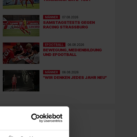
MÄNNER
07.08.2026
SAMSTAGSTESTS GEGEN
RACING STRASSBURG
EFOOTBALL
06.08.2026
BEWEGUNG, MEDIENBILDUNG
UND EFOOTBALL
MÄNNER
06.08.2026
"WIR DENKEN JEDES JAHR NEU"