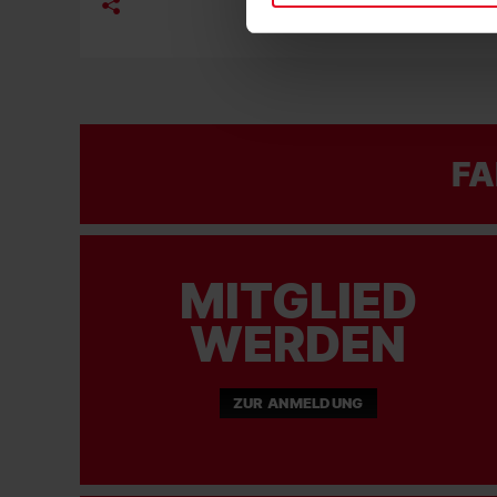
FA
MITGLIED
WERDEN
ZUR ANMELDUNG