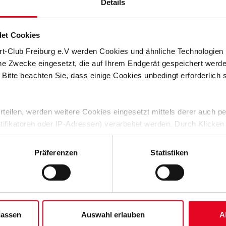
is in Sotogrande (Spanien) auf den Pflichtspielauftakt im neuen
Details
 im Europa-Park Stadion) vor. Ein Testspiel während des
et Cookies
e zeitgenau angesetzt. Damit steht unter anderem fest, dass
auli antritt (15. Februar, 15.30 Uhr). Das Heimspiel gegen
rt-Club Freiburg e.V werden Cookies und ähnliche Technologie
.30 Uhr) angesetzt.
che Zwecke eingesetzt, die auf Ihrem Endgerät gespeichert werd
 Bitte beachten Sie, dass einige Cookies unbedingt erforderlich
Uhr
 erteilen, werden weitere Cookies eingesetzt mittels derer auch
5.30 Uhr
ntifikatoren oder IP-Adressen) verarbeitet werden. Durch Klicken
 der Speicherung aller aufgeführten Cookies und der entsprech
Uhr
 die unten jeweils angegebene Zwecke gem. § 25 Abs. 1 TDDDG,
Präferenzen
Statistiken
20.30 Uhr
ene Auswahl treffen und diese durch Klicken auf den „Auswahl er
es“ auswählen, werden nur unbedingt erforderliche Cookies einge
r
derzeit widerrufen. Weitere Informationen entnehmen Sie bitte un
 unserem
Impressum
."
lassen
Auswahl erlauben
A