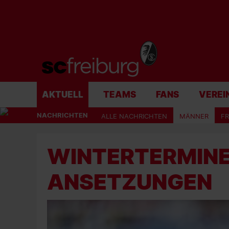
AKTUELL
TEAMS
FANS
VEREI
NACHRICHTEN
ALLE NACHRICHTEN
MÄNNER
F
WINTERTERMINE
ANSETZUNGEN