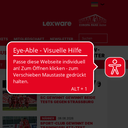
KETS
MITGLIEDSCHAFT
NEWSLETTER
BUSINESS
STADION
MATCHCENTER
IT
MEHR NEWS
MÄNNER
08.08.2026
SC GEWINNT GEWINNT BEIDE
TESTS GEGEN STRASSBURG
MÄNNER
08.08.2026
SPORT-CLUB GEWINNT DEN
TRAININGSPLATZ-TEST