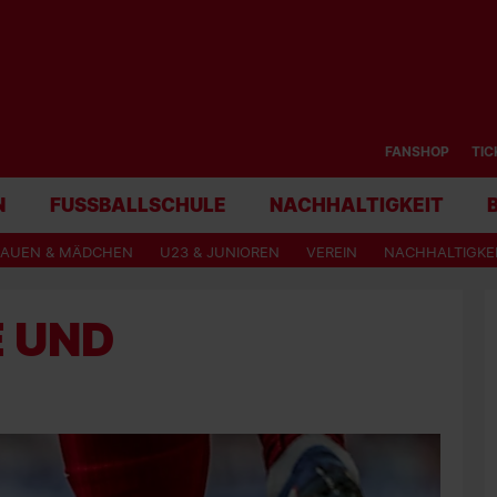
FANSHOP
TIC
N
FUSSBALLSCHULE
NACHHALTIGKEIT
RAUEN & MÄDCHEN
U23 & JUNIOREN
VEREIN
NACHHALTIGKE
 UND