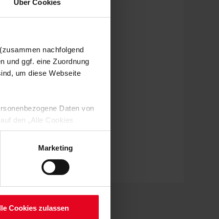
Über Cookies
n (zusammen nachfolgend
en und ggf. eine Zuordnung
 sind, um diese Webseite
 personenbezogene Daten von
 auf den „Alle Cookies
enden Verarbeitung Ihrer
 Art. 6 Abs. 1 lit. a DSGVO
Marketing
lauben“-Button bestätigen.
setzt. Ihre etwaig erteilten
serer
lle Cookies zulassen