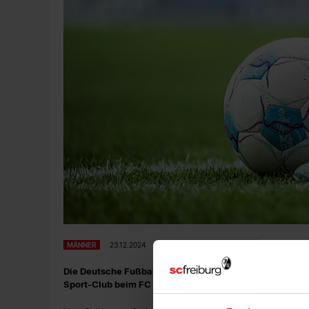
MÄNNER
23.12.2024
Die Deutsche Fußball Liga (DFL) hat weitere Spieltage 
Sport-Club beim FC St. Pauli antritt.