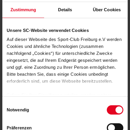
Zustimmung
Details
Über Cookies
Unsere SC-Website verwendet Cookies
MEHR NEWS
Auf dieser Webseite des Sport-Club Freiburg e.V werden
MÄNNER
03.08.2026
Cookies und ähnliche Technologien (zusammen
CONFERENCE-LEAGUE-PLAYOFFS
GEGEN HELSINKI ODER MOTHERWELL
nachfolgend „Cookies“) für unterschiedliche Zwecke
eingesetzt, die auf Ihrem Endgerät gespeichert werden
und ggf. eine Zuordnung zu Ihrer Person ermöglichen.
MÄNNER
02.08.2026
CONFERENCE-LEAGUE: PLAYOFF-
Bitte beachten Sie, dass einige Cookies unbedingt
AUSLOSUNG AM MONTAG
erforderlich sind, um diese Webseite bereitzustellen.
Sofern Sie Ihre Einwilligung erteilen, werden weitere
MÄNNER
02.08.2026
„WEIL ES FÜR UNS PERFEKT IST“
Cookies eingesetzt mittels derer auch personenbezogene
Einwilligungsauswahl
Daten von Ihnen (z.B. persönlichen Identifikatoren oder
Notwendig
IP-Adressen) verarbeitet werden. Durch Klicken auf den
MÄNNER
01.08.2026
„Alle Cookies zulassen“-Button stimmen Sie der
JULIAN SCHUSTER ZIEHT
Präferenzen
Speicherung aller aufgeführten Cookies und der