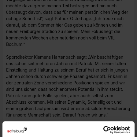
möchte dazu gerne meinen Teil beitragen und bin auch
überzeugt davon, dass das für meinen persönlichen Weg der
richtige Schritt ist“, sagt Patrick Osterhage. „Ich freue mich
darauf, ab dem Sommer hier Gas geben zu können und im
neuen Freiburger Stadion zu spielen. Mein Fokus liegt die
kommenden Wochen aber natürlich noch voll beim VfL
Bochum.“
Sportdirektor Klemens Hartenbach sagt: „Wir beschäftigen
uns schon seit mehreren Jahren mit Patrick. Mit seiner tollen
Einstellung und Haltung zu seinem Beruf hat er sich in jungen
Jahren schon durch schwierige Phasen gekämpft. Er kann in
der zentralen Zone verschiedene Positionen spielen und wir
sind uns sicher, dass noch enormes Potential in ihm steckt.
Patrick kann gute Bälle spielen, aber auch selbst zum
Abschluss kommen. Mit seiner Dynamik, Schnelligkeit und
einem großen Laufpensum wird er eine absolute Bereicherung
für unsere Mannschaft sein. Darauf freuen wir uns.“
Über Vertragsinhalte wurden Stillschweigen vereinbart.