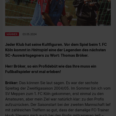
MÄNNER
03.05.2024
Jeder Klub hat seine Kultfiguren. Vor dem Spiel beim 1. FC
Köln kommt in
Heimspiel
eine der Legenden des nächsten
SC-Auswärtsgegners zu Wort: Thomas Bröker.
Herr Bröker, so ein Profidebüt wie das Ihre muss ein
Fußballspieler erst mal erleben!
Bröker:
Das können Sie laut sagen. Es war der sechste
Spieltag der Zweitligasaison 2004/05. Im Sommer bin ich vom
SV Meppen zum 1. FC Köln gekommen, erst einmal zu den
Amateuren, aber mein Ziel war natürlich klar: zu den Profis
aufzuzrücken. Der Saisonstart bei der zweiten Mannschaft lief
mit zahlreichen Treffern so gut, dass der damalige FC-Trainer
Huub Stevens mich auch bei den Profis mittrainieren ließ –