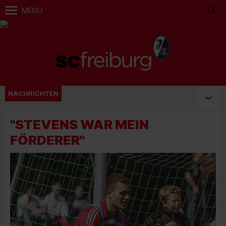
MENÜ
NACHRICHTEN
"STEVENS WAR MEIN
FÖRDERER"