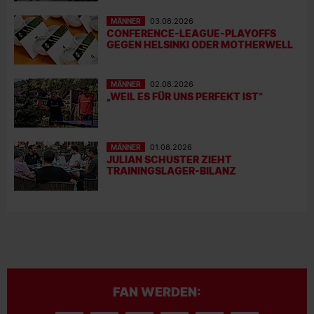
MÄNNER
03.08.2026
CONFERENCE-LEAGUE-PLAYOFFS
GEGEN HELSINKI ODER MOTHERWELL
MÄNNER
02.08.2026
„WEIL ES FÜR UNS PERFEKT IST“
MÄNNER
01.08.2026
JULIAN SCHUSTER ZIEHT
TRAININGSLAGER-BILANZ
FAN WERDEN: