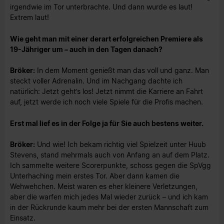
irgendwie im Tor unterbrachte. Und dann wurde es laut!
Extrem laut!
Wie geht man mit einer derart erfolgreichen Premiere als
19-Jähriger um – auch in den Tagen danach?
Bröker:
In dem Moment genießt man das voll und ganz. Man
steckt voller Adrenalin. Und im Nachgang dachte ich
natürlich: Jetzt geht‘s los! Jetzt nimmt die Karriere an Fahrt
auf, jetzt werde ich noch viele Spiele für die Profis machen.
Erst mal lief es in der Folge ja für Sie auch bestens weiter.
Bröker:
Und wie! Ich bekam richtig viel Spielzeit unter Huub
Stevens, stand mehrmals auch von Anfang an auf dem Platz.
Ich sammelte weitere Scorerpunkte, schoss gegen die SpVgg
Unter­haching mein erstes Tor. Aber dann kamen die
Wehwehchen. Meist waren es eher kleinere Verletzungen,
aber die warfen mich jedes Mal wieder zurück – und ich kam
in der Rückrunde kaum mehr bei der ersten Mannschaft zum
Einsatz.