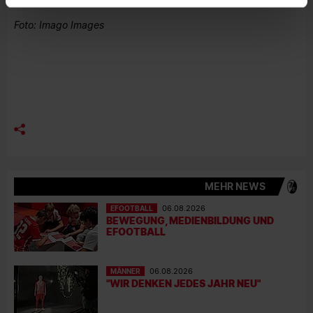
Foto: Imago Images
MEHR NEWS
EFOOTBALL
06.08.2026
BEWEGUNG, MEDIENBILDUNG UND
EFOOTBALL
MÄNNER
06.08.2026
"WIR DENKEN JEDES JAHR NEU"